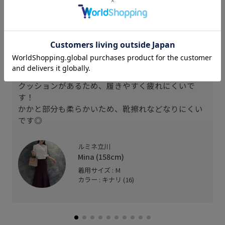
163cm SIZE:L
163cm SIZE:L
166cm SIZE:L
スタッフレビュー
クッションがあるため、履きやすく疲れにくいで
す！
かかと部分も柔らかいため、靴擦れなどなりにくい
です◎
ルミネ立川
Mina (158cm)
着用サイズ : M
カラー : キナリ (16)