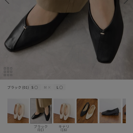
ブラック (01)
ブラック (01)
S
○
M
×
L
○
ブラック
キナリ
(01)
(16)