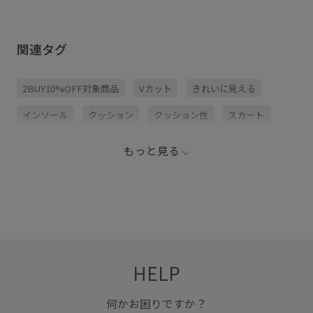
関連タグ
2BUY10%OFF対象商品
Vカット
きれいに見える
インソール
クッション
クッション性
スカート
スッキリ
スッキリ見え
セットアップ
バブーシュ
もっと見る
パンツ
パンプス
ローヒール
切り替え
合わせやすい
旅行
脚がきれいに見える
艶感
高見え
HELP
何かお困りですか？