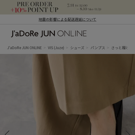
地震の影響による配送遅延について
J'aDoRe JUN ONLINE（ジャドール ジュ
ン オンライン）
J'aDoRe JUN ONLINE
VIS
(Juze)
シューズ
パンプス
さっと履けるV