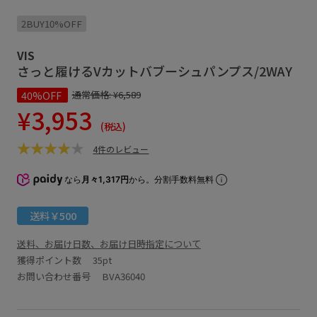
2BUY10%OFF
VIS
さっと履けるVカットバブーシュパンプス/2WAY
40%OFF
通常価格:
¥6,589
¥3,953
(税込)
4件のレビュー
なら
月々1,317円
から。分割手数料無料
送料￥500
送料、お届け日数、お届け日時指定について
獲得ポイント数
35pt
お問い合わせ番号 BVA36040