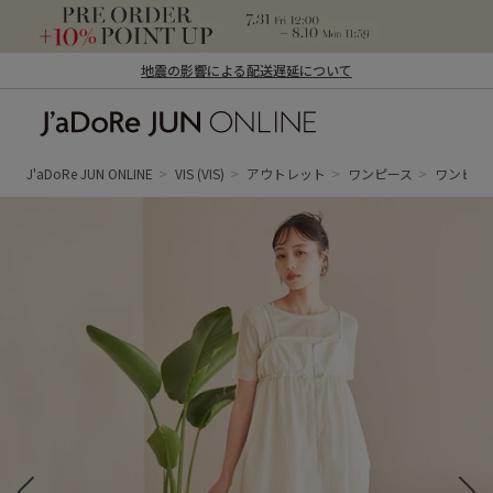
地震の影響による配送遅延について
J'aDoRe JUN ONLINE（ジャドール ジュ
ン オンライン）
J'aDoRe JUN ONLINE
VIS
(VIS)
アウトレット
ワンピース
ワンピー