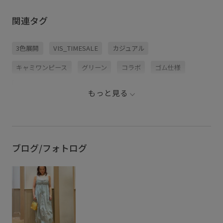
関連タグ
3色展開
VIS_TIMESALE
カジュアル
キャミワンピース
グリーン
コラボ
ゴム仕様
サッカー
シアー
シューズ
ショート丈
シワ感
もっと見る
スタイリング
スポーツ
スポーティ
チャコール
テニス
トレンド
ドロストデザイン
ナイロン
ニット
バランスが取りやすい
バルーンシルエット
ブログ/フォトログ
ビジネス
フリーサイズ
メッシュ
ワンピース
光沢感
夏の機能素材アイテム
後ろがゴム
春夏
楽ちん
薄手
通気性