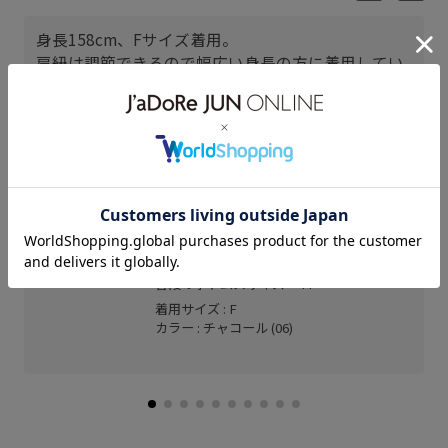
身長158cm、Fサイズ着用。
肩紐は調節できるので幅広い身長の方に着用してい
ただけます！
フロントジップで着脱が楽です。
神戸三田プレミアム・アウトレ
ット
F (158cm)
骨格： ストレート
パーソナルカラー： ブルべ夏
普段のトップスサイズ： M
普段のボトムスサイズ： M
着用サイズ : F
カラー : チャコール (06)