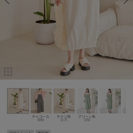
チャコール
キナリ系
グリーン系
(06)
(17)
(35)