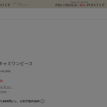
キャミワンピース
:
¥7,909
込)
のレビュー
登録数：
1,845円
から。分割手数料無料