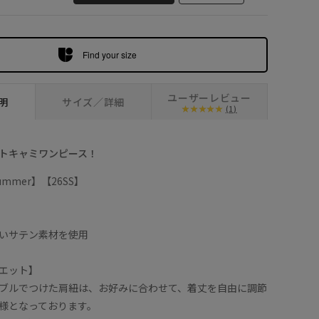
Find your size
ユーザーレビュー
明
サイズ／詳細
(1)
トキャミワンピース！
/Summer】【26SS】
いサテン素材を使用
エット】
ブルでつけた肩紐は、お好みに合わせて、着丈を自由に調節
様となっております。