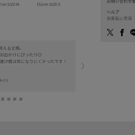
お問い合わせ
7cm SIZE:M
152cm SIZE:S
ヘルプ
お支払い方法
し見える丈感。
サイズがあるワンピースは
お出かけにぴったり◎
透け感は気になりにくかったです！
さらにキャミソールの紐で
しっかりと足首丈で着用で
(11)
ドットも細かいので子供っ
ルミネ立川
chiiiii (168cm)