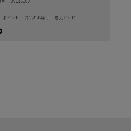
番号
BVE16100
ポイント
商品のお届け
着丈ガイド
身長を気にせず選べるのでとってもレアです。
身長162
着丈は足
調節ができるためいつも丈が足りなくなる高身長が、
肩紐で長
きるのも嬉しいポイント！
ツヤ感が
ピタッと
ぽくならずにスッキリ着用いただけます。
着用サイズ : M
カラー : ホワイト系 (11)