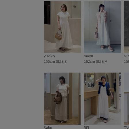
yukiko
mayu
Mi
155cm SIZE:S
162cm SIZE:M
15
Saku
REI
TA