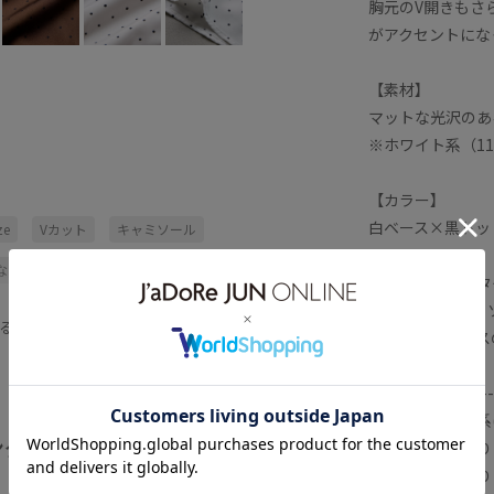
胸元のV開きもさ
がアクセントにな
【素材】
マットな光沢のあ
※ホワイト系（1
【カラー】
白ベース×黒ドッ
ze
Vカット
キャミソール
なりにくい
ジャケット
トップス
【おすすめのスタ
Tシャツやキャミ
切り替え
肌触りが良い
薄手
る
キャミワンピース
どがおすすめ！
-------------------
裏地：ホワイト系(
ング
光沢感：ややあり
全てみる
透け感：ややあり