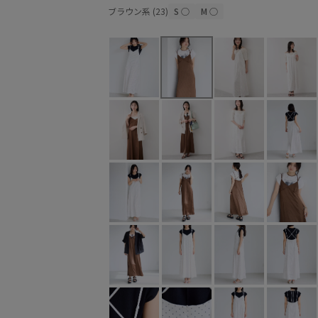
ブラウン系 (23)
S
○
M
○