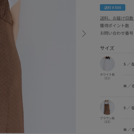
送料￥500
送料、お届け日数
獲得ポイント
お問い合わせ番号 
サイズ
S
／
ホワイト系
（11）
M
／
S
／
ブラウン系
（23）
M
／