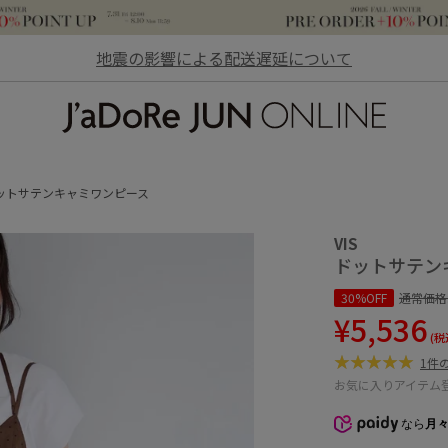
地震の影響による配送遅延について
JaDoRe JUN ONLINE
ットサテンキャミワンピース
VIS
ドットサテン
30%OFF
通常価格
¥5,536
(税
1件
お気に入りアイテム
なら
月々