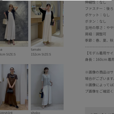
伸縮性：なし
ファスナー：後ろ
ポケット：なし
ボタン：なし
生地の厚さ：やや
肩紐：調整可
季節：春、夏、秋
-------------------
na
tamaki
【モデル着用サイ
8cm SIZE:S
152cm SIZE:S
身長：160cm 
※画像の商品はサ
場合がございます
※画像によっては
プ画像をご確認く
KAHASHI
shoko