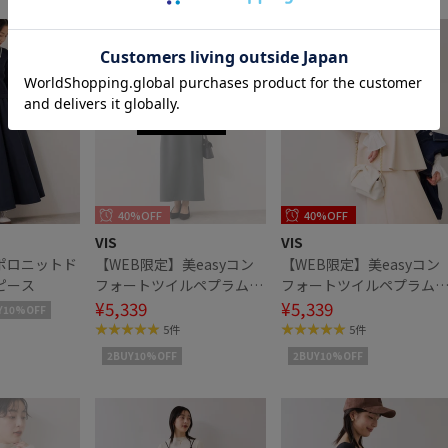
40%OFF
40%OFF
VIS
VIS
ポロニットド
【WEB限定】美easyコン
【WEB限定】美easyコン
ピース
フォートツイルペプラム切
フォートツイルペプラム
替キャミワンピース/イー
¥5,339
替キャミワンピース/イー
¥5,339
Y10%OFF
ジーケア・UVケア
ジーケア・UVケア
5件
5件
2BUY10%OFF
2BUY10%OFF