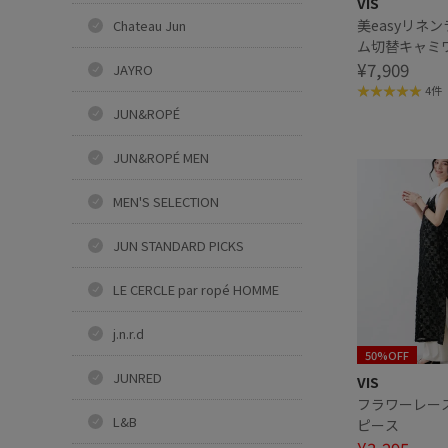
VIS
美easyリネ
Chateau Jun
ム切替キャミワ
ジーケア・接
¥7,909
JAYRO
トアップ対応
4件
JUN&ROPÉ
JUN&ROPÉ MEN
MEN'S SELECTION
JUN STANDARD PICKS
LE CERCLE par ropé HOMME
j.n.r.d
50%OFF
JUNRED
VIS
フラワーレー
L&B
ピース