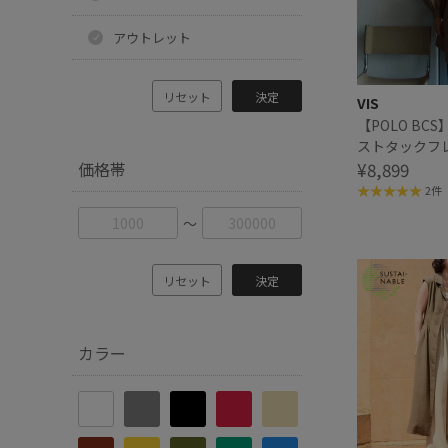
アウトレット
リセット
決定
VIS
【POLO BCS
ストタックフ
価格帯
ス/WEB限定
¥8,899
2件
〜
リセット
決定
カラー