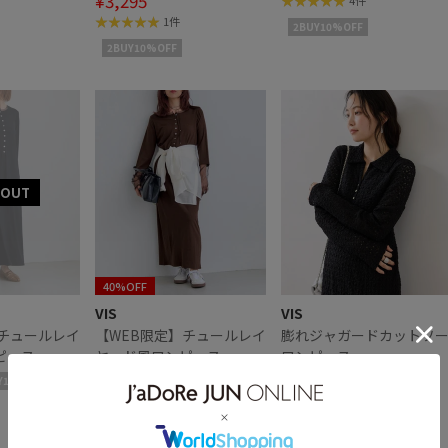
¥3,295
4件
1件
2BUY10%OFF
2BUY10%OFF
40%OFF
VIS
VIS
】チュールレイ
【WEB限定】チュールレイ
膨れジャガードカットソ
ピース
ヤード風ワンピース
ワンピース
¥4,151
¥8,899
Y10%OFF
2BUY10%OFF
6件