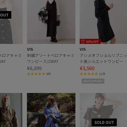
60%OFF
VIS
VIS
ベロアキャミ
刺繍アソートベロアキャミ
アシメオフショルリブニ
AY
ワンピース/2WAY
ト美シルエットワンピー
¥8,899
ス/着丈が選べる
¥3,560
8件
12件
2BUY10%OFF