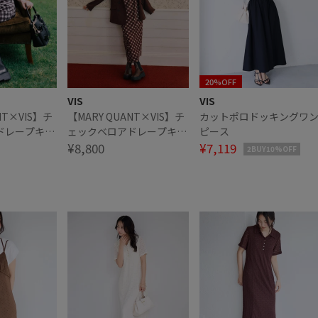
20%OFF
VIS
VIS
NT×VIS】チ
【MARY QUANT×VIS】チ
カットポロドッキングワ
ドレープキャ
ェックベロアドレープキャ
ピース
ミワンピース
¥8,800
¥7,119
2BUY10%OFF