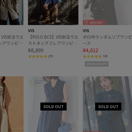
30%OFF
VIS
VIS
】VIS別注ウエ
【POLO BCS】VIS別注ウエ
ポロ衿ランダムリブワン
レアワンピー
ストタックフレアワンピー
ース
ス/WEB限定
¥8,899
¥4,612
2件
5件
2BUY10%OFF