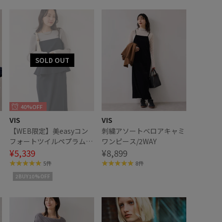
40%OFF
VIS
VIS
【WEB限定】美easyコン
刺繍アソートベロアキャミ
切
フォートツイルペプラム切
ワンピース/2WAY
替キャミワンピース/イー
¥5,339
¥8,899
ジーケア・UVケア
5件
8件
2BUY10%OFF