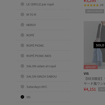
¥3,295
LE CERCLE par ropé
1件
2BUY10%OFF
M TO R
NERGY
ROPÉ
ROPÉ PICNIC
ROPÉ PICNIC KIDS
SALON adam et ropé
40%OFF
VIS
SALON GINZA SABOU
【WEB限定
ヤード風ワン
Saturdays NYC
¥4,151
2BU
VIS