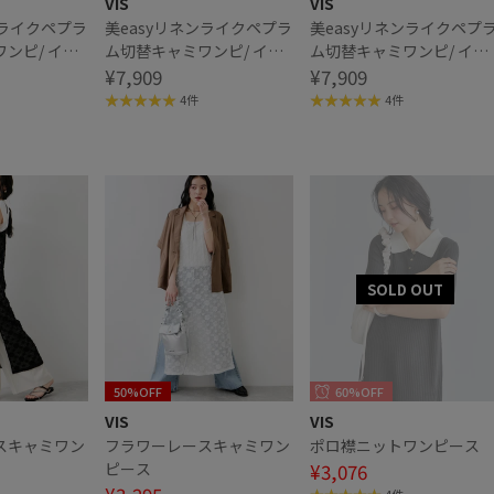
VIS
VIS
ンライクペプラ
美easyリネンライクペプラ
美easyリネンライクペプ
ンピ/ イー
ム切替キャミワンピ/ イー
ム切替キャミワンピ/ イー
触冷感・セッ
ジーケア・接触冷感・セッ
¥7,909
ジーケア・接触冷感・セ
¥7,909
トアップ対応
トアップ対応
4件
4件
50%OFF
60%OFF
VIS
VIS
スキャミワン
フラワーレースキャミワン
ポロ襟ニットワンピース
ピース
¥3,076