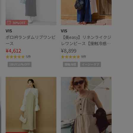
30%OFF
VIS
VIS
ピ
ポロ衿ランダムリブワンピ
【美easy】リネンライクジ
ース
レワンピース【接触冷感/
¥4,612
洗える】
¥8,899
5件
9件
2BUY10%OFF
接触冷感
イージーケア