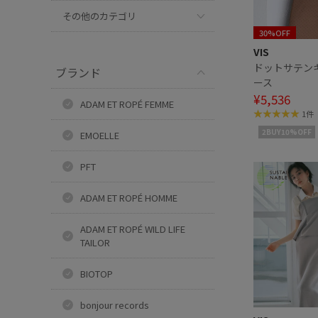
その他のカテゴリ
30%OFF
VIS
ドットサテン
ブランド
ース
¥5,536
ADAM ET ROPÉ FEMME
1件
2BUY10%OFF
EMOELLE
PFT
ADAM ET ROPÉ HOMME
ADAM ET ROPÉ WILD LIFE
TAILOR
BIOTOP
bonjour records