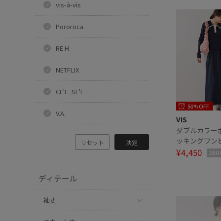
vis-à-vis
Pororoca
RE H
NETFLIX
CE'E_SE'E
50%OFF
V.A.
VIS
ダブルカラー
ッキングワン
リセット
決定
¥4,450
2BU
ディテール
袖丈