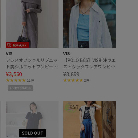
60%OFF
VIS
VIS
ッ
アシメオフショルリブニッ
【POLO BCS】VIS別注ウエ
ト美シルエットワンピー
ストタックフレアワンピー
ス/着丈が選べる
¥3,560
ス/WEB限定
¥8,899
12件
2件
2BUY10%OFF