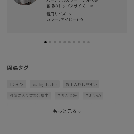
パーソナルカラー： ブルべ冬
普段のトップスサイズ： M
着用サイズ : M
カラー : ネイビー (40)
関連タグ
Tシャツ
vis_lightouter
お手入れしやすい
お気に入り登録急増中
きちんと感
きれいめ
さらりとした
やや長め
イージーケア
オフィス
もっと見る
オフィスカジュアル
カジュアル
シワになりにくい
ジャケット
ジレ
セットアップ
ソフトタッチ