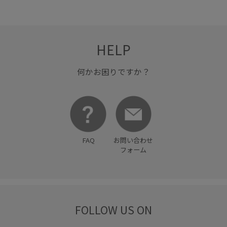
テーラードジャケット
デイリーで活躍
トレンド
パンツ
ビスチェ
ブラウス
ベーシック
HELP
ポリエステル
マーメイドスカート
リネン
ワイドパンツ
ワンピース
優秀アイテム
冷んやり
何かお困りですか？
合わせやすい
夏の機能素材アイテム
夏の買い足し_通勤pickup
快適
接触冷感
接触冷感_pickup
春夏
機能性アイテム_25ss
FAQ
お問い合わせ
洗濯OK
洗濯機で洗える
清涼感
着心地が良い
フォーム
美easy_linen_25ss
美easy_linen_ALL
美シルエット
薄手
軽い着心地
透け感
FOLLOW US ON