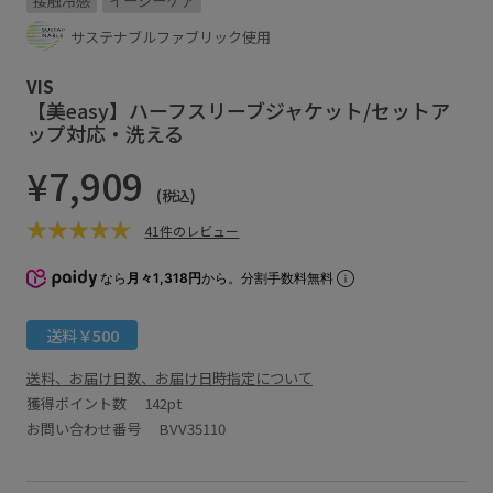
接触冷感
イージーケア
サステナブルファブリック使用
VIS
【美easy】ハーフスリーブジャケット/セットア
ップ対応・洗える
¥7,909
(税込)
41件のレビュー
なら
月々1,318円
から。分割手数料無料
送料￥500
送料、お届け日数、お届け日時指定について
獲得ポイント数
142pt
お問い合わせ番号 BVV35110