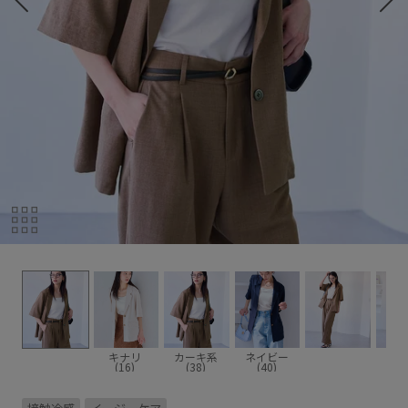
キナリ
カーキ系
ネイビー
(16)
(38)
(40)