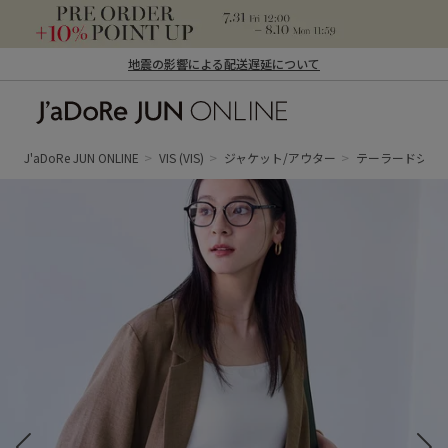
地震の影響による配送遅延について
J'aDoRe JUN ONLINE（ジャドール ジュ
ン オンライン）
J'aDoRe JUN ONLINE
VIS
(VIS)
ジャケット/アウター
テーラードジャ