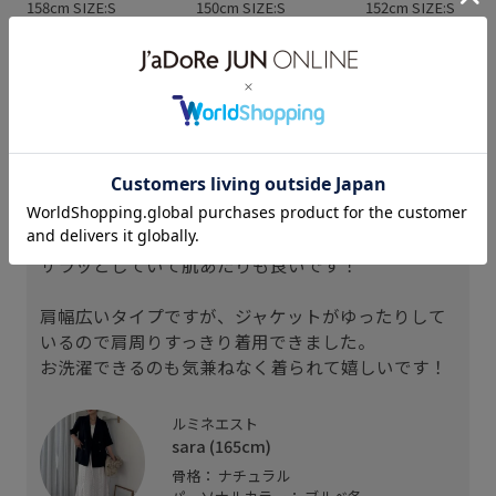
158cm SIZE:S
150cm SIZE:S
152cm SIZE:S
スタッフレビュー
165cmでMサイズ着用、お尻にかかるくらいの丈感
です！
腰回りもカバーできるので安心感があります◎
サラッとしていて肌あたりも良いです！
肩幅広いタイプですが、ジャケットがゆったりして
いるので肩周りすっきり着用できました。
お洗濯できるのも気兼ねなく着られて嬉しいです！
ルミネエスト
sara (165cm)
骨格： ナチュラル