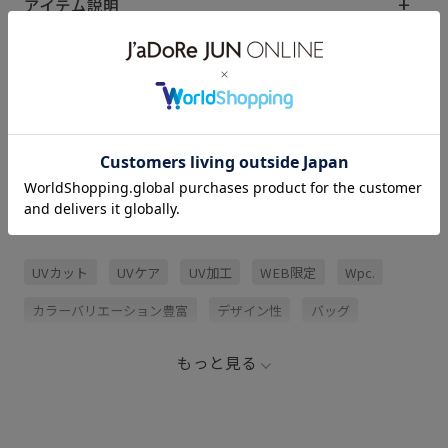
アイテム説明
サイズ・素材・お手入れ方法
レビュー (1)
関連タグ
UVカット
UVケア
UV加工
WEB限定
Wpc.
カラーバリエーション豊富
デザイン性
バッグ
フリル
レトロ
上品
傘
夏の機能素材アイテム
もっと見る
大人の女性
女性らしい印象
折りたたみ傘
日傘
日焼け止め
晴雨兼用