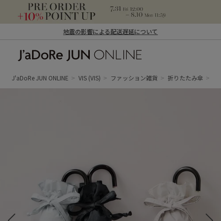
地震の影響による配送遅延について
J'aDoRe JUN ONLINE（ジャドール ジュ
ン オンライン）
J'aDoRe JUN ONLINE
VIS
(VIS)
ファッション雑貨
折りたたみ傘
【