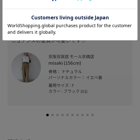
スタッフレビュー
細すぎず太すぎないため幅広いコーディネートで活
躍しそうです◎
ニュアンスの金具が可愛いです♡
京阪百貨店 モール京橋店
misaki (156cm)
骨格： ナチュラル
パーソナルカラー： イエベ春
着用サイズ : F
カラー : ブラック (01)