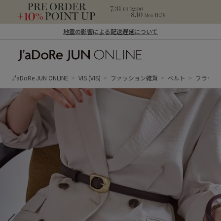
地震の影響による配送遅延について
J'aDoRe JUN ONLINE（ジャドール ジュ
ン オンライン）
J'aDoRe JUN ONLINE
VIS
(VIS)
ファッション雑貨
ベルト
フラット