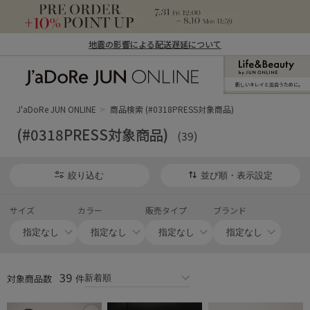
地震の影響による配送遅延について
新しいキレイと出合うために。
J'aDoRe JUN ONLINE（ジャドール ジュ
ン オンライン）
J'aDoRe JUN ONLINE
商品検索 (#0318PRESS対象商品)
(#0318PRESS対象商品)
(39)
絞り込む
並び順・表示設定
サイズ
カラー
販売タイプ
ブランド
39
対象商品数
件