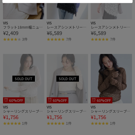
VIS
VIS
VIS
フラット18mm幅ニュア
レースアシンメトリーキ
レースアシンメトリーキ
¥2,409
¥6,589
¥6,589
ンス変形サークルバック
ャミソール
ャミソール
ルベルト/一部WEB限定
3件
7件
7件
カラー
60%OFF
60%OFF
60%OFF
VIS
VIS
VIS
シャーリングスリーブレ
シャーリングスリーブレ
シャーリングスリーブレ
¥1,756
¥1,756
¥1,756
ースプルオーバー
ースプルオーバー
ースプルオーバー
1件
1件
1件