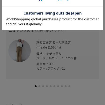
スタッフレビュー
細すぎず太すぎないため幅広いコーディネートで活
躍しそうです◎
ニュアンスの金具が可愛いです♡
京阪百貨店 モール京橋店
misaki (156cm)
骨格： ナチュラル
パーソナルカラー： イエベ春
着用サイズ : F
カラー : ブラック (01)