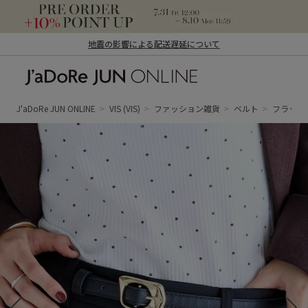
地震の影響による配送遅延について
J'aDoRe JUN ONLINE（ジャドール ジュ
ン オンライン）
J'aDoRe JUN ONLINE
VIS
(VIS)
ファッション雑貨
ベルト
フラット