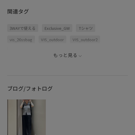
【OUTDOOR PRODUCTS】VIS
【OUTDOOR PRODUCTS】VIS
別注マルチウェイショルダーバッ
別注マルチウェイショルダーバッ
関連タグ
グ ¥9,680 (税込) 品番:BVX76110
グ/トートバッグ/リュック ¥9,680
@vis_jp @jadorejunonline
(税込) 品番:BVX76110
3WAYで使える
Exclusive_GW
Tシャツ
vis_26ssbag
VIS_outdoor
VIS_outdoor2
Wbag_pickup
きれいめ
カジュアル
コラボ
もっと見る
コラボアイテム
ショルダーバッグ
ジャケット
スラックス
デイリー使い
デニムスタイル
バッグ
ポケット付き
ポリエステル
リュック
別注
ブログ/フォトログ
別注アイテム
別注コラボバッグ
合わせやすい
幅広
旅行
普段使い
普段使いも出来る
軽くて使いやすい
軽やかな素材感