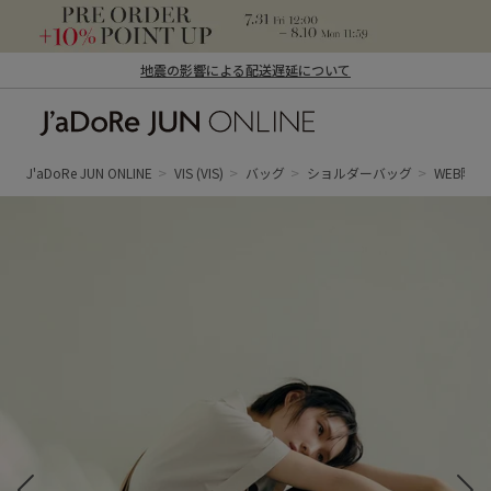
地震の影響による配送遅延について
J'aDoRe JUN ONLINE（ジャドール ジュ
ン オンライン）
J'aDoRe JUN ONLINE
VIS
(VIS)
バッグ
ショルダーバッグ
WEB限定