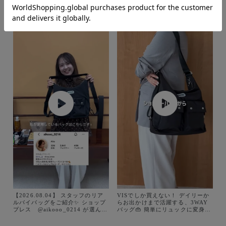
【2026.08.04】 スタッフのリア
VISでしか買えない！ デイリーか
ルバイバッグをご紹介✨ ショップ
らお出かけまで活躍する、3WAY
プレス @aikooo_0214 が選んだ
バッグ👜 簡単にリュックに変身で
のは、、？？ ぜひ参考にして見て
きて 大容量なので旅行にもオスス
くださいね♪ バッグ詳細↓ 🏷️
メです✨ アイテム詳細↓ 🏷️