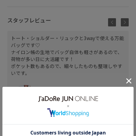
スタッフレビュー
トート・ショルダー・リュックと3wayで使える万能
バッグです♡
ナイロン帳の生地でバッグ自体も軽さがあるので、
荷物が多い日に大活躍です！
ポケット数もあるので、細々したものも整理しやす
いです。
五反田東急スクエア
fumi (155cm)
着用サイズ : F
カラー : ブラック (01)