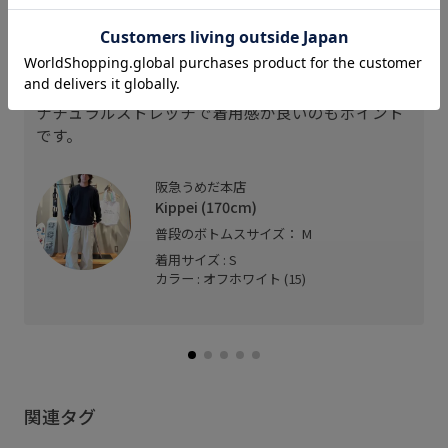
スタッフレビュー
光沢感の少ない肌触りの良いパウダータッチのポリ
エステル素材を使用しています。
ナチュラルストレッチで着用感が良いのもポイント
です。
阪急うめだ本店
Kippei (170cm)
普段のボトムスサイズ： M
着用サイズ : S
カラー : オフホワイト (15)
関連タグ