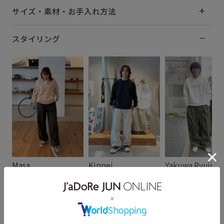
サイズ・素材・お手入れ方法
スタイリング
Masa
Kippei
Yakuwa Ryuji
164cm SIZE:S
170cm SIZE:S
172cm SIZE:M