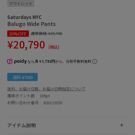
アウトレット
Saturdays NYC
Balugo Wide Pants
30%OFF
通常価格:
¥29,700
¥20,790
(税込)
なら
月々1,732円
から。分割手数料無料
送料￥500
送料、お届け日数、お届け日時指定について
獲得ポイント数
189pt
お問い合わせ番号 BBS15050
アイテム説明