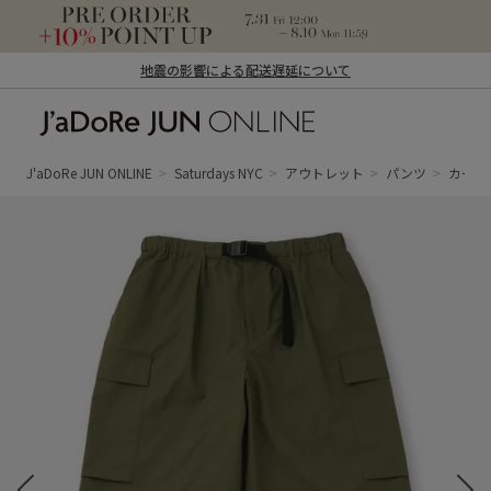
地震の影響による配送遅延について
J'aDoRe JUN ONLINE（ジャドール ジュ
ン オンライン）
J'aDoRe JUN ONLINE
Saturdays NYC
アウトレット
パンツ
カーゴ