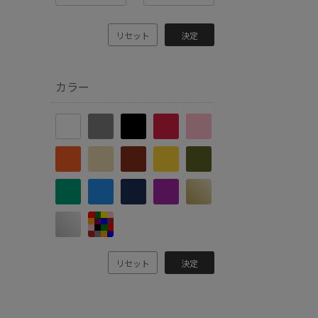
リセット
決定
カラー
リセット
決定