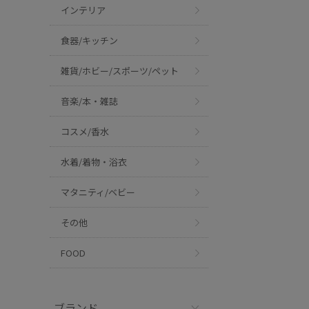
インテリア
食器/キッチン
雑貨/ホビー/スポーツ/ペット
音楽/本・雑誌
コスメ/香水
水着/着物・浴衣
マタニティ/ベビー
その他
FOOD
ブランド