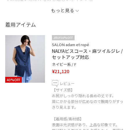
もっと見る
適度なハリ感があり、ラフに羽織ってもスラッと上品に
見える絶妙なシルエットです。
着用アイテム
_ _ _ _ _ _ _ _ _ _ _ _ _ _ _
2BUY10%OFF
SALON adam et ropé
NALYAビスコース・麻ツイルジレ /
✏︎Information
セットアップ対応
ネイビー系 / F
◼︎フォロー
¥21,120
コーディネートを気に入って頂けたら
40%OFF
アイコンクリック→“♡フォローする”
レビュー
を押して頂けると励みになります！
【サイズ感】
お尻がしっかり隠れる長めの丈です。
肩にかかる部分が広めなので腕周りがすっ
◼︎ LINE接客やってます！
きり見えます。
商品のお問い合わせや在庫確認など、LINEにてお気軽に
【着用感/素材感】
お問い合わせ下さい。スタッフがお返事をさせて頂きま
表面は光沢感があり、上品な印象です。
す。