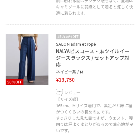
肌に触れる面はチクチク感もなく、夏場は
LINEでサロン アダム エ ロぺ天王寺MIO店スタッフに相談
キャミソールに羽織として着ると涼しく快
は【友達だち追加】をタップをして下さい。
適に着られます。
2BUY10%OFF
SALON adam et ropé
NALYAビスコース・麻ツイルイー
ジースラックス / セットアップ対
応
ネイビー系 / M
¥13,750
50%OFF
レビュー
【サイズ感】
165cm、Mサイズ着用で、素足だと床に裾
がつくくらいの長めの丈です。
すっきりした見た目ですが、ウエスト、腰
回りは程よくゆとりがあるので着心地が良
いです。