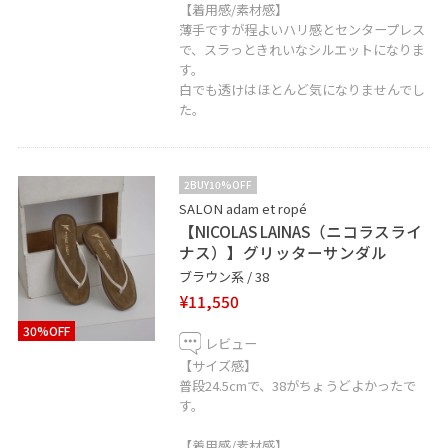
【着用感/素材感】
薄手ですが程よいハリ感とセンタープレス
で、スラっときれいなシルエットになりま
す。
白でも透けはほとんど気になりませんでし
た。
2BUY10%OFF
SALON adam et ropé
【NICOLAS LAINAS（ニコラスライ
ナス）】グリッターサンダル
ブラウン系 / 38
¥11,550
30%OFF
レビュー
【サイズ感】
普段24.5cmで、38がちょうどよかったで
す。
【着用感/素材感】