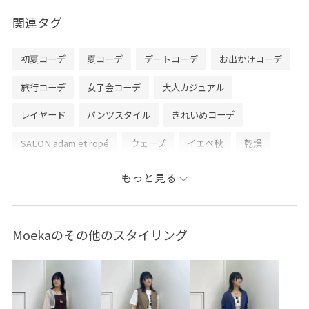
関連タグ
初夏コーデ
夏コーデ
デートコーデ
お出かけコーデ
旅行コーデ
女子会コーデ
大人カジュアル
レイヤード
パンツスタイル
きれいめコーデ
SALON adam et ropé
ウェーブ
イエベ秋
乾燥
高身長
トップス
ベスト
パンツ
バッグ
もっと見る
ショルダーバッグ
シューズ
サンダル
財布/小物
バンダナ/スカーフ
アクセサリー
ネックレス
Moekaのその他のスタイリング
SBA56140
SBZ56460
SHJ36280
SHN36030
SHS36280
SHX36060
26SS15
26SS15BI