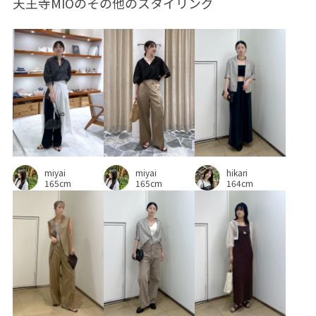
天王寺MIOのその他のスタイリング
レイヤードスタイル
レーヨン混
ワイドパンツ
ワンピース
ヴィンテージ
上品
体型カバー
優雅
光沢感
取り外し可能
合わせやすい
夏にぴったり
天然素材
幅広
快適
快適なはき心地
手編み
抜け感
旅行
春夏
普段使いも出来る
本革
活躍するアイテム
活躍する一着
牛革
着回しやすい
miyai
miyai
hikari
透かし編み
遊び心がある
重ね付けもおすすめ
165cm
165cm
164cm
長さ調節可能
麻