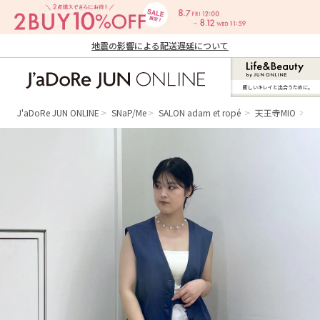
地震の影響による配送遅延について
新しいキレイと出合うために。
J'aDoRe JUN ONLINE（ジャドール ジュ
ン オンライン）
J'aDoRe JUN ONLINE
SNaP/Me
SALON adam et ropé
天王寺MIO
M