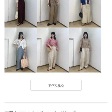
26SS30
26SS30BI
26SS40
26SS40BI
26SS_salon_BAGSHOSE
26SS_salon_BAG_SHOSE
Sisi Joia
Tシャツ
おしりが隠れる
きれいめ
こなれ感
さりげないアクセント
ふっくら
イヤリング
ウエストマーク
オンにもオフにも
カジュアル
カラフル
キャミソール
クッション性
クラフト感
グリッター
シンプル
ジレ
スカーフ
スッキリ
スラックス
セットアップ
チューブトップ
ツイル生地
デイリー使い
デザイン性
ナチュラル
すべて見る
ノースリーブ
ハリ感
バランスが良い
ベルト
ミニバッグ
リネン
リラックス感