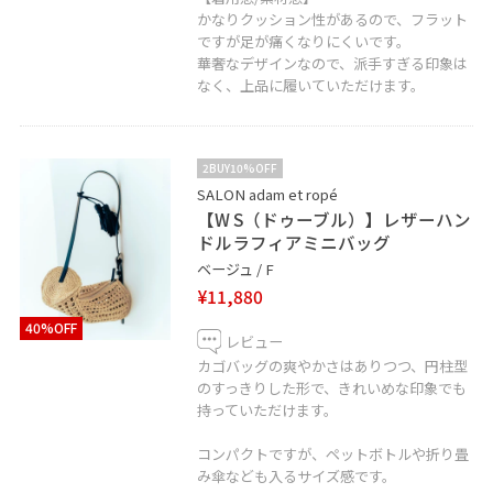
かなりクッション性があるので、フラット
ですが足が痛くなりにくいです。
華奢なデザインなので、派手すぎる印象は
なく、上品に履いていただけます。
2BUY10%OFF
SALON adam et ropé
【W S（ドゥーブル）】レザーハン
ドルラフィアミニバッグ
ベージュ / F
¥11,880
40%OFF
レビュー
カゴバッグの爽やかさはありつつ、円柱型
のすっきりした形で、きれいめな印象でも
持っていただけます。
コンパクトですが、ペットボトルや折り畳
み傘なども入るサイズ感です。