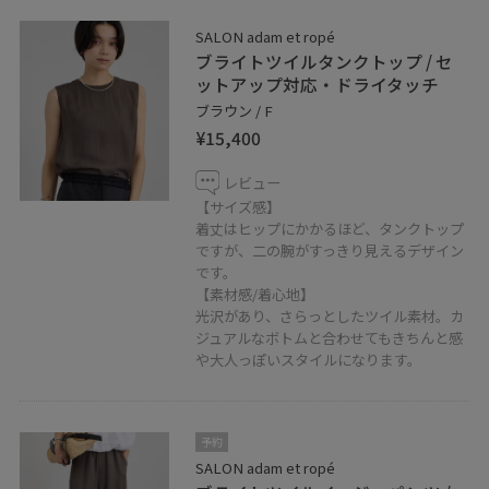
SALON adam et ropé
・SNaP/Me
ブライトツイルタンクトップ / セ
コーディネートを気に入って頂けたら
ットアップ対応・ドライタッチ
アイコンクリック→“♡フォローする”
ブラウン / F
を押して頂けると励みになります！
¥15,400
・店舗公式LINE
レビュー
【サイズ感】
商品の在庫状況などお問い合わせは
着丈はヒップにかかるほど、タンクトップ
アトレ恵比寿店公式LINEが便利です
ですが、二の腕がすっきり見えるデザイン
です。
【素材感/着心地】
光沢があり、さらっとしたツイル素材。カ
ジュアルなボトムと合わせてもきちんと感
や大人っぽいスタイルになります。
SALON adam et ropé アトレ恵比寿店
予約
〒150-0022
SALON adam et ropé