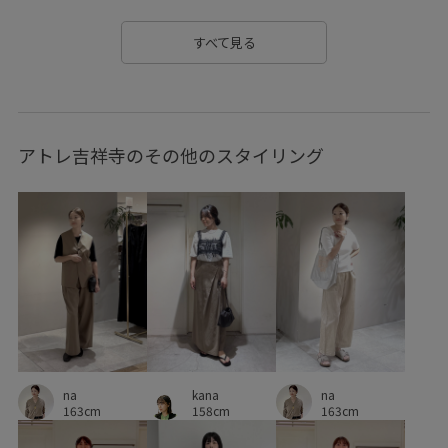
サイズ調整
シャツ
シンプル
ジレ
スエード
すべて見る
スッキリ
スッキリ見え
スラックス
セットアップ
タンクトップ
タンブラー
タンブラー加工
アトレ吉祥寺のその他のスタイリング
チューブトップ
ツイル生地
デニム合わせ
トレンド
ドライ
ドライタッチ
ナチュラル
ニュアンスがある
ノースリーブ
ハリ感
バランスが良い
フリンジ
ブラウス
ベルト
ポリエステル
ミュール
メッシュ
メッシュ素材
リラックススタイル
リラックス感
レイヤードスタイル
レーヨン混
na
kana
na
ワイドパンツ
上品
体型カバー
優雅
光沢感
163cm
158cm
163cm
夏にぴったり
大人カジュアル
天然素材
安定感