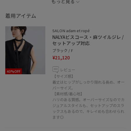
もっと見る
ジレと足元をブラックで合わせて
引き締めてコーディネートしました。
着用アイテム
※記載のないアイテムは私物です。
SALON adam et ropé
NALYAビスコース・麻ツイルジレ /
※撮影場所やライティング、お使いのモニター環境によ
セットアップ対応
って
ブラック / F
¥21,120
色の見え方が異なる場合がございます。
レビュー
40%OFF
※商品のカラーは詳細画像の色味をご参照ください。
【サイズ感】
着丈はヒップがしっかり隠れる長め、オー
バーサイズ。
✏︎Information
【素材感/着心地】
・Instagram
ハリのある質感。オーバーサイズなのでカ
@salonadametrope_michiru
ジュアルスタイルも、セットアップのスラ
SALON adam et ropéの情報は勿論、
ックスもあるので、キレイめも合わせられ
ます◎
私服やリアルバイ、日常もアップしていきます！
フォロー、DMでのお問い合わせも嬉しいです。