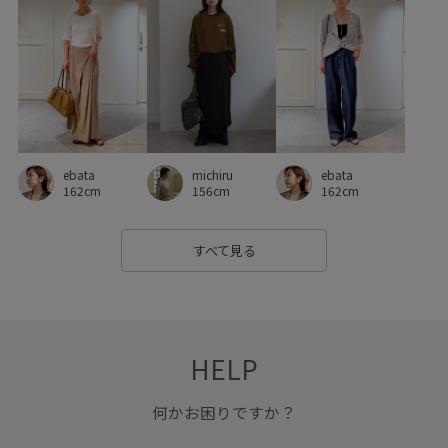
小物
履き心地が良い
幅広
快適
快適なはき心地
快適な着心地
抜け感
本革
活躍する一着
涼しげ
牛革
着やすい
着回しやすい
穿き心地が良い
落ち感
薄手
透け感
麻
ebata
ebata
michiru
162cm
162cm
156cm
すべて見る
HELP
何かお困りですか？