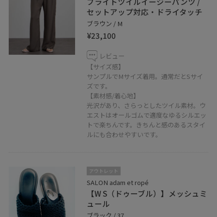
ブライトツイルイージーパンツ /
東京都渋谷区恵比寿南1-6-1
セットアップ対応・ドライタッチ
アトレ恵比寿 西館3F
ブラウン / M
TEL : 03-5708-5632
¥23,100
営業時間 : 10:00-20:00
レビュー
【サイズ感】
サンプルでMサイズ着用。通常だとSサイ
ズです。
【素材感/着心地】
光沢があり、さらっとしたツイル素材。ウ
エストはオールゴムで適度なゆるシルエッ
トで楽ちんです。きちんと感のあるスタイ
ルにも合わせやすいです。
アウトレット
SALON adam et ropé
【W S（ドゥーブル）】メッシュミ
ュール
ブラック / 37