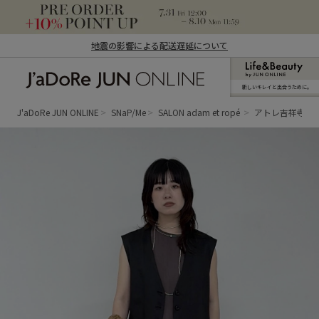
地震の影響による配送遅延について
新しいキレイと出合うために。
J'aDoRe JUN ONLINE（ジャドール ジュ
ン オンライン）
J'aDoRe JUN ONLINE
SNaP/Me
SALON adam et ropé
アトレ吉祥寺