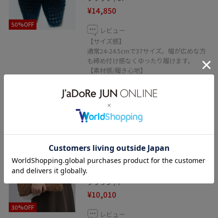
¥14,850
50%OFF
レビュー
【サイズ感】
通常24-24.5cmで37サイズ。幅が広めな方
も締め付け感なくゆったり履けます。
【素材感/履き心地】
ざっくりとしたメッシュ素材。柔らかく、
締め付け感なく履けます。程よく抜け感も
ある見た目です。
SALON adam et ropé
【African Square（アフリカンスク
エアー）】ラフィアバッグ平底パ
ッチワーク扇
ブラウン / F
¥10,010
30%OFF
レビュー