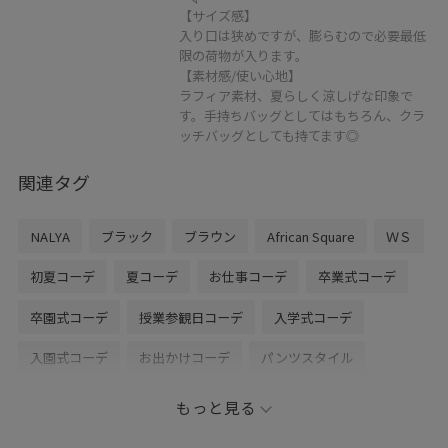
【サイズ感】
入り口は狭めですが、膨らむので必要最低
限の荷物が入ります。
【素材感/使い心地】
ラフィア素材、夏らしく涼しげな印象で
す。手持ちバッグとしてはもちろん、クラ
ッチバッグとしても持てます◎
関連タグ
NALYA
ブラック
ブラウン
African Square
ＷＳ
初夏コーデ
夏コーデ
お仕事コーデ
卒業式コーデ
卒園式コーデ
授業参観日コーデ
入学式コーデ
入園式コーデ
お出かけコーデ
パンツスタイル
ヘルシーコーデ
シンプルコーデ
きれいめコーデ
もっと見る
ベーシック
SALON adam et ropé
ウェーブ