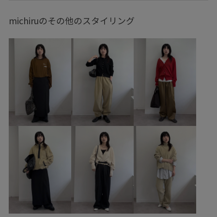
ブルべ冬
混合
トップス
Tシャツ/カットソー
michiruのその他のスタイリング
ベスト
パンツ
バッグ
ハンドバッグ
シューズ
サンダル
SBX56110
SHA36050
SHJ36280
SHM36440
SHS36440
1枚でも着れる
26SS_salon_BAGSHOSE
26SS_salon_BAG_SHOSE
2WAYで使える
Tシャツ
おしりが隠れる
きれいめ
こなれ感
さらっとした着心地
さらりとした
さりげないアクセント
ふっくら
ゆったり
アクセサリー
イージーパンツ
オンにもオフにも
オーバーサイズ
カジュアル
カットソー
キャミソール
クッション
コットン
ゴム仕様