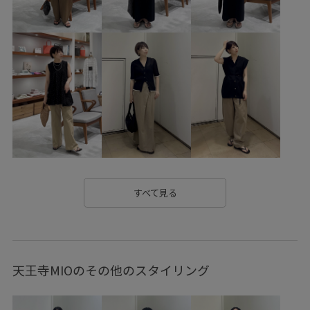
SBA56230
SHF36140
SHS26110
SHV36220
26SS_salon_lspant
26SS_salon_weblimited
Tシャツ
WEB限定
きれいめ
こなれ感
さらっとした肌触り
さらっと着れる
さらりとした
さりげないアクセント
アクセサリー
ウォッシュ加工
オールインワン
カジュアル
カーディガン
コットン
ゴム仕様
サイズ調整
サンド
シャツ
ショートパンツ
すべて見る
シルク
シンプル
ジャケット
スッキリ
ストレスフリー
スラックス
セットアップ
天王寺MIOのその他のスタイリング
タンクトップ
チクチクしない
デザイン性
ニット
ニット素材
ニュアンスがある
パイル