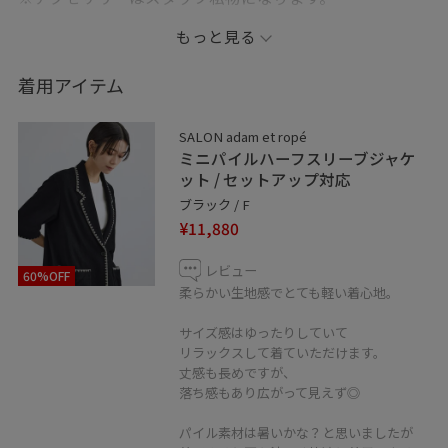
InstagramもぜひCheckしてください♪
もっと見る
@salonadametrope_yama
着用アイテム
※店頭及び屋外での撮影画像は、光の当たり具合で色味
が異なって見える場合がございます。
SALON adam et ropé
商品の色味はスタジオ撮影の画像をご参照ください。
ミニパイルハーフスリーブジャケ
ット / セットアップ対応
※記載のないものは私物となります
ブラック / F
¥11,880
_ _ _ _ _ _ _ _ _ _ _ _ _ _ _
レビュー
60%OFF
✏︎Information
柔らかい生地感でとても軽い着心地。
サイズ感はゆったりしていて
◼︎フォロー
リラックスして着ていただけます。
コーディネートを気に入って頂けたら
丈感も長めですが、
アイコンクリック→“♡フォローする”
落ち感もあり広がって見えず◎
を押して頂けると励みになります！
パイル素材は暑いかな？と思いましたが