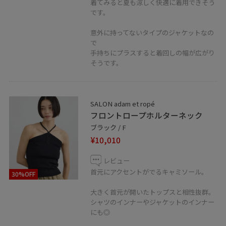
着てみると夏も涼しく快適に着用できそう
◼︎Instagram
です。
お店のインスタはこちら @salonadametrope_tennoji
意外に持ってないタイプのジャケットなの
で
手持ちにプラスすると着回しの幅が広がり
◼︎ LINE接客やってます！
そうです。
商品のお問い合わせや在庫確認など、LINEにてお気軽に
お問い合わせ下さい。スタッフがお返事をさせて頂きま
す。
SALON adam et ropé
LINEでサロン アダム エ ロぺ天王寺MIO店スタッフに相談
フロントロープホルターネック
は【友達だち追加】をタップをして下さい。
ブラック / F
¥10,010
レビュー
首元にアクセントがでるキャミソール。
30%OFF
大きく首元が開いたトップスと相性抜群。
シャツのインナーやジャケットのインナー
にも◎