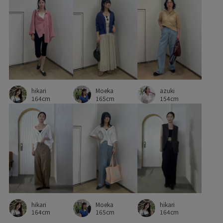
フラットシューズ
フリル
ブラウス
モチーフ
リゾート感
リネン
リブ編み
リラックス感
レイヤードスタイル
ワイドパンツ
上品
伸縮性
大人カジュアル
幅広
快適
快適な着心地
抜け感
hikari
Moeka
柔らかい風合い
汗ばむ季節も快適
清涼感
知的
azuki
164cm
165cm
154cm
肌触りが良い
華やか
薄手
身体にフィット
透け感
通気性
hikari
Moeka
hikari
164cm
165cm
164cm