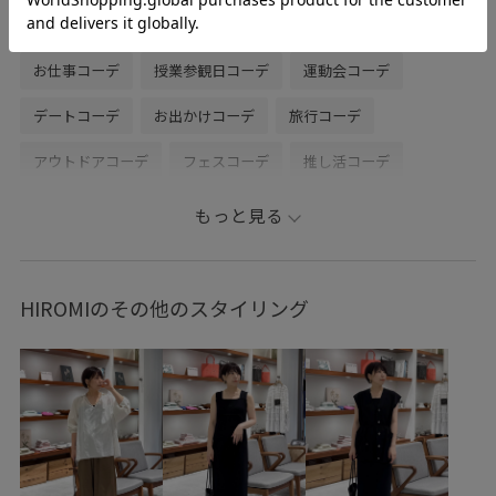
春コーデ
初夏コーデ
夏コーデ
初秋コーデ
お仕事コーデ
授業参観日コーデ
運動会コーデ
デートコーデ
お出かけコーデ
旅行コーデ
アウトドアコーデ
フェスコーデ
推し活コーデ
女子会コーデ
雨の日コーデ
モード
パンツスタイル
もっと見る
体型カバー
モノトーンコーデ
カジュアルコーデ
ヘルシーコーデ
メンズライク
フェミニンコーデ
HIROMIのその他のスタイリング
シンプルコーデ
きれいめコーデ
ベーシック
SALON adam et ropé
ストレート
イエベ春
混合
トップス
キャミソール
ジャケット/アウター
テーラードジャケット
パンツ
シューズ
サンダル