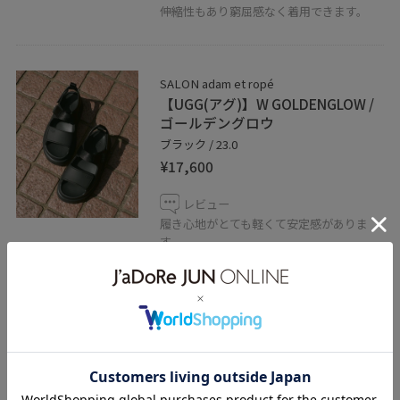
伸縮性もあり窮屈感なく着用できます。
SALON adam et ropé
【UGG(アグ)】W GOLDENGLOW /
ゴールデングロウ
ブラック / 23.0
¥17,600
レビュー
履き心地がとても軽くて安定感がありま
す。
サイズはゆったり目で
普段23.5〜24のサイズですが
こちらは23でピッタリでした。
厚手のソックスも履けます◎
関連タグ