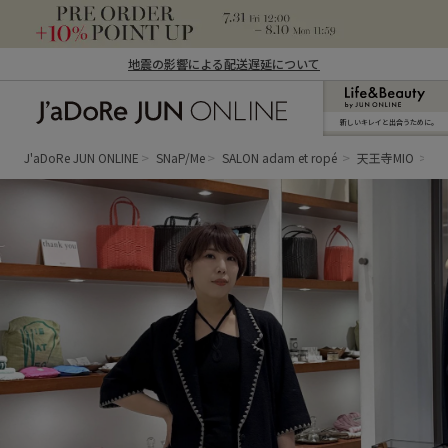
地震の影響による配送遅延について
新しいキレイと出合うために。
J'aDoRe JUN ONLINE（ジャドール ジュ
ン オンライン）
J'aDoRe JUN ONLINE
SNaP/Me
SALON adam et ropé
天王寺MIO
H