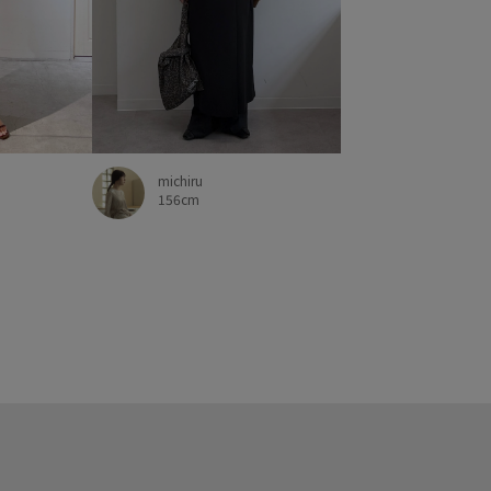
michiru
156cm