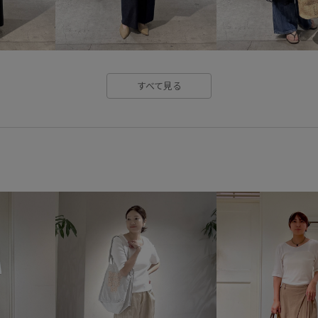
リブニット
レイヤード
ワンピース
上品
伸縮性
女性らしさ
幅広
快適
すべて見る
普段使い
活躍する一着
謝恩会・パーティー
身体に