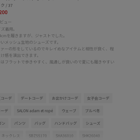
 / 37
200
ビュー
イズ着用。
4cmを履きますが、ジャストでした。
かいメッシュ生地のシューズです。
ファーの形をしているのでキレイめなアイテムと相性が良く、程
抜け感を演出できます。
ルはフラットで歩きやすく、風通しが良いので夏にも履きやすい
。
夏コーデ
デートコーデ
お出かけコーデ
女子会コーデ
コーデ
SALON adam et ropé
ウェーブ
ブルべ冬
ガン
パンツ
バッグ
ハンドバッグ
シューズ
ネックレス
SBZ55170
SHA36010
SHK26040