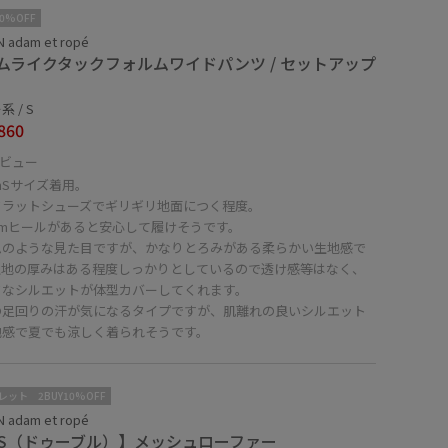
10%OFF
 adam et ropé
ムライクタックフォルムワイドパンツ / セットアップ
 / S
860
ビュー
cmSサイズ着用。
フラットシューズでギリギリ地面につく程度。
cmヒールがあると安心して履けそうです。
ムのような見た目ですが、かなりとろみがある柔らかい生地感で
生地の厚みはある程度しっかりとしているので透け感等はなく、
ドなシルエットが体型カバーしてくれます。
の足回りの汗が気になるタイプですが、肌離れの良いシルエット
地感で夏でも涼しく着られそうです。
レット
2BUY10%OFF
 adam et ropé
 S（ドゥーブル）】メッシュローファー