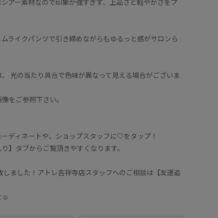
はシアー素材なので印象が強すぎず、上品さと軽やかさをプ
ニムライクパンツで引き締めながらもゆるっと感がサロンら
、 光の当たり具合で色味が異なって見える場合がございま
画像をご参照下さい。
コーディネートや、ショップスタッフに♡をタップ！
入り】タブからご覧頂きやすくなります。
始致しました！アトレ吉祥寺店スタッフへのご相談は【友達追
☺︎