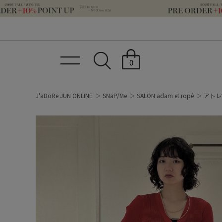
0
J'aDoRe JUN ONLINE
SNaP/Me
SALON adam et ropé
アトレ