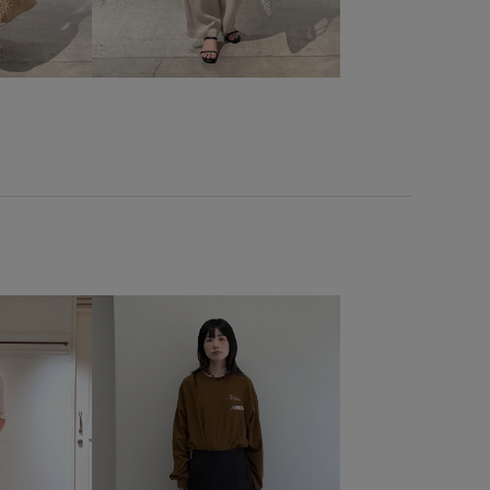
レイヤードスタイル
ワイドシルエット
ワイドパンツ
優雅
光沢感
冷房対策
凹凸感
合わせやすい
快適なはき心地
抜け感
日差し対策
春夏
清涼感
牛革
穿き心地が良い
締め付けない
落ち感
フィット
透け感
通気性
長く使える
長さ調節可能