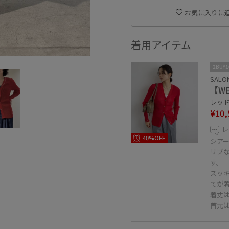
お気に入りに
着用アイテム
2BUY
SALON
【W
レッド 
¥10,
レ
40%OFF
シア
リブ
す。
スッ
てが
着丈
首元