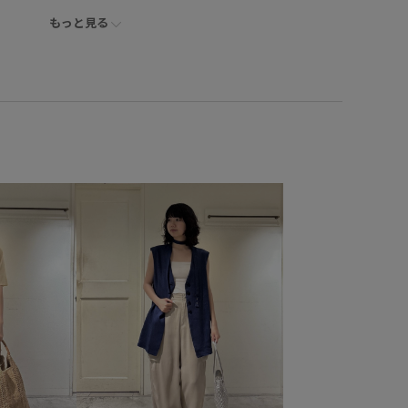
もっと見る
025セレモニー
2512JUNPRESS対象商品
SS_salon_BAG_SHOSE
26SS_salon_lspant
SS_salon_デニム
26SSデニムpick_up
Tシャツ
いに見える
きれいめ
さらりとした
アンサンブル
ジュアルすぎない
コーディネートしやすい
サイズ調整
シャツ
シャープ
シンプル
ジャケット
スカート
スッキリ見え
セットアップ
センシュアル
タック
トレンド感
ドライ
ドライタッチ
ナイロン
ト素材
ニュアンスがある
ハイウエスト
バランスが良い
オーバー
ベルト
ボリューム感
ポリエステル
シュ素材
メリハリ
モード感
ラインが美しい