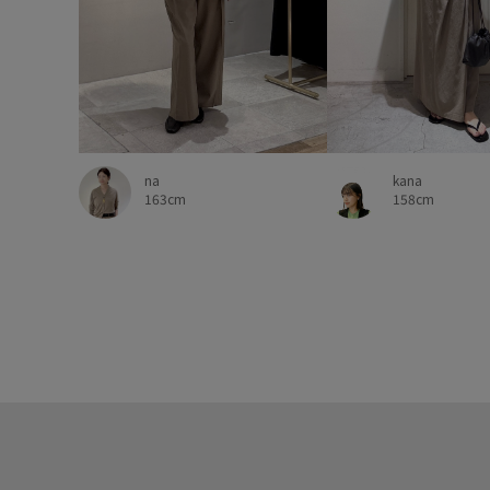
kana
na
158cm
163cm