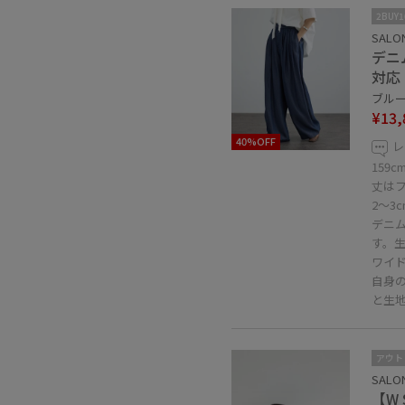
2BUY
SALON
デニ
対応
ブルー系
¥13,
40%OFF
レ
159
丈は
2〜3
デニ
す。
ワイ
自身
と生
アウト
SALON
【W