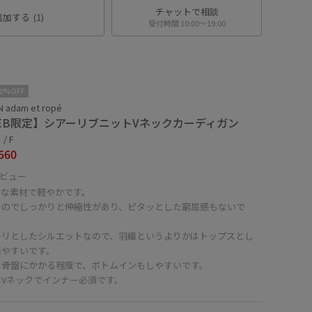
チャットで相談
追加する
(1)
受付時間 10:00〜19:00
10%OFF
 adam et ropé
EB限定】シアーリブニットVネックカーディガン
/ F
560
ビュー
ーな素材で軽やかです。
なのでしっかりと伸縮性があり、ピタッとした窮屈感もないで
キリとしたシルエットなので、羽織というよりかはトップスとし
着やすいです。
は骨盤にかかる程度で、ボトムインもしやすいです。
はVネックでインナー必須です。