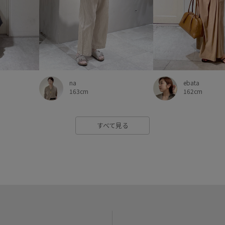
ebata
na
162cm
163cm
すべて見る