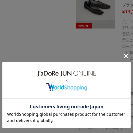
ブラック
¥13,
レ
50%OFF
37サ
普段2
柔ら
ロー
よい
ヒー
です
関連タグ
ERICKA NICOLAS BEGAY
初
パンツスタイル
カジュアル
混合
トップス
カーディ
ローファー
アクセサリー