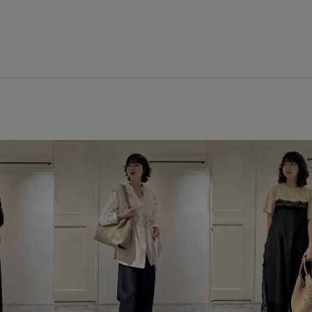
SHS36150
SHX26030
2
26SS_salon_BAGSHOSE
26
26SS_salon_weblimited
26
Vネック
WEB限定
きれ
オフィス
カジュアル
カ
サテン
シアー
シボ感
スクエアトゥ
スッキリ
ダウン
デイリーで活躍
ナチュラル
ニット
ニッ
パール
フィット感
プル
ミニマル
メッシュ
メッ