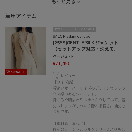
もっと見る
アクセサリー：スタッフ私物
着用アイテム
✏︎Information
アウトレット
2BUY10%OFF
⚪︎商品の色合いは、公式の商品画像をご参照くださいま
SALON adam et ropé
[25SS]GENTLE SILK ジャケット
せ。
【セットアップ対応・洗える】
ベージュ / F
⚪︎Instagramはじめました♫
¥21,450
@salonadametrope_hirom
50%OFF
ぜひフォローお願いします！
レビュー
【サイズ感】
程よいオーバーサイズのデザインでリラッ
⚪︎フォロー
クス感のあるシルエット。
コーディネートを気に入って頂けたらアイコンをクリッ
身ごろや腕まわりはゆったりしていて、着
ク→"♡フォローする"を押してください♫
丈はヒップがしっかり隠れる長さ。袖丈も
長めです。
励みになります！
【素材感・着心地】
⚪︎お問い合わせは店舗LINEまで
以前のジェントルシルクシリーズよりもほ