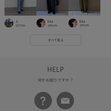
ボートネック
マチ広め
ミニマル
メッシュ
モダン
リラックススタイル
ワンピース
fuka
七
fuka
ヴィンテージ
ヴィンテージデニム
上品
伸縮性
165cm
157cm
165cm
使いやすい
光沢感
公式サイト限定
取り外し可能
すべて見る
天然素材
定番
履き心地が良い
幅広
手編み
春夏
普段使い
歩きやすい
気軽に使える
秋冬
程よいゆとり
繊細な
肌触りが良い
艶感
薄手
HELP
謝恩会・パーティー
透け感
Ｔシャツ
何かお困りですか？