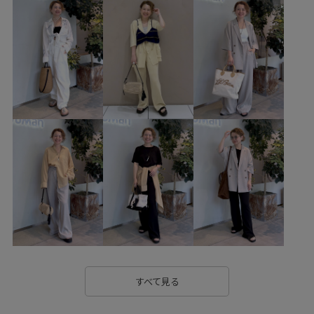
イエベ春
混合
低身長
トップス
Tシャツ/カットソー
ジャケット/アウター
テーラードジャケット
パンツ
デニムパンツ
バッグ
トートバッグ
シューズ
サンダル
SBA55170
SBS55330
SBX55050
SHM35120
SHV35100
2025セレモニー
25ss_gentlesilk
25ss_salon_springouter
25ss_salon_springouter_pickup
2WAYで使える
salon25ss_tops
salon_denim
Vネック
きれいに見える
きれいめ
こだわり
さらっとした肌触り
さらりとした
さりげない
すべて見る
なめらか
アクセサリー
アッシュ
インナーとして