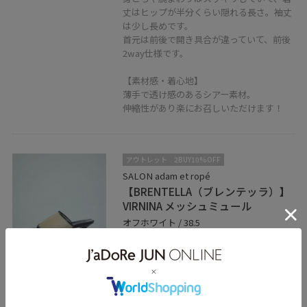
東京都新宿区新宿4-1-6
丈はヒップが半分くらい隠れる長さ。袖丈
NEWoMan３F
は少し長めです。
03-6380-1750
首元は前後で開き具合が違っていて、前後
2way仕様です。
営業時間
【素材感・着心地】
月-土 11:00-20:30
薄手で透け感のあるシアー素材。
伸縮性があり楽にお召しいただけます！
日.祝 11:00-20:00
アウトレット
2BUY10%OFF
SALON adam et ropé
【BRENTELLA（ブレンテッラ）】
VIRNINA メッシュミュール
オフホワイト / 38.5
¥27,720
60%OFF
レビュー
サンプル着用のため、普段23.5cmですが
38.5を着用。