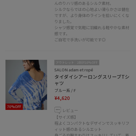
『ADD FRIENDS CAMPAIGN』開催中⭐︎
んのりハリ感のあるシルク素材。
シルクならではの心地よい滑らかさは健在
2025年1月31日(金)0：00〜3月3日(月)23：59の期間にお
ですが、より身体のラインを拾いにくくな
友達登録をいただくと、次回ご購入時にお使いいただけ
りました。
る「￥500 OFFクーポン」をプレゼント！
シャツ感覚で気軽に羽織れる軽やかな素材
感です。
ご自宅で手洗いが可能です◎
また、NEWoMan新宿店では、ルミネカードWEB決済サー
ビス、ヤマトEコレクトをご利用頂けます。
遠方にお住まいの方、外出が難しい方、店舗スタッフへ
アウトレット
2BUY10%OFF
のご相談等、下記LINEからお気軽にご連絡くださいま
SALON adam et ropé
せ！
タイダイシアーロングスリーブTシ
ャツ
ブルー系 / F
¥4,620
70%OFF
レビュー
【サイズ感】
SALON adam et ropé NEWoMan新宿店
程よくコンパクトなデザインでスッキリフ
〒160‐0022
ィット感のあるシルエット
身ごろや腕まわりはスッキリしていて、着