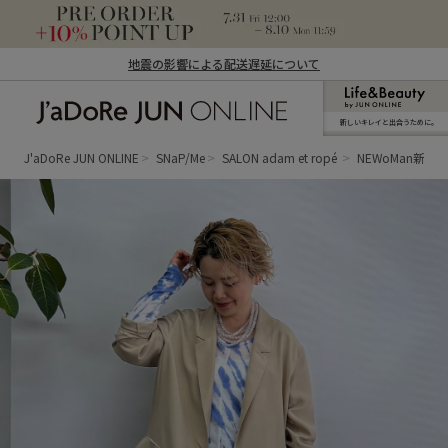
地震の影響による配送遅延について
新しいキレイと出合うために。
J'aDoRe JUN ONLINE（ジャドール ジュ
ン オンライン）
J'aDoRe JUN ONLINE
SNaP/Me
SALON adam et ropé
NEWoMan新宿