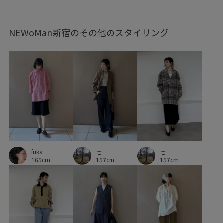
イージーパンツ
エレガント
オケージョン
NEWoMan新宿のその他のスタイリング
オリジナル
オーバーサイズ
カジュアル
クラシック
コットン
コットン100%
サテン
サンド
シアー
シアー感
シグネチャーアイテム
シック
シャツ
ショートパンツ
シンプル
ジャケット
ジャドール限定
ジレ
スタイリング
スタイルアップ
スッキリ
セットアップ
センシュアル
fuka
タイダイカラー
タイト
タンクトップ
七
七
165cm
157cm
157cm
デニムジャケット
トレンド感
ドライ
ドライタッチ
ニット
ノースリーブ
ハリ感
バイカラー
パープル
フリル
ブラック
ブルー
プルオーバー