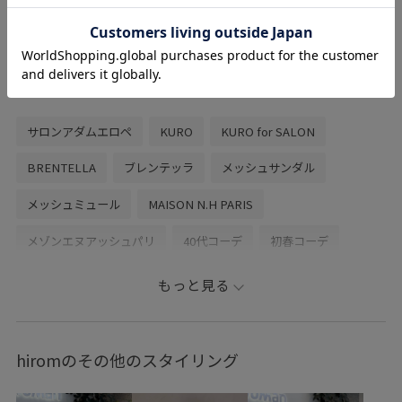
幅広・甲高なタイプなので37.5がジャスト
サイズ。
幅が狭い方は36.5でも良いと思います。
関連タグ
サロンアダムエロペ
KURO
KURO for SALON
BRENTELLA
ブレンテッラ
メッシュサンダル
メッシュミュール
MAISON N.H PARIS
メゾンエヌアッシュパリ
40代コーデ
初春コーデ
春コーデ
初夏コーデ
お出かけコーデ
旅行コーデ
もっと見る
女子会コーデ
大人カジュアル
レイヤード
パンツスタイル
体型カバー
カジュアルコーデ
hiromのその他のスタイリング
ヘルシーコーデ
SALON adam et ropé
ストレート