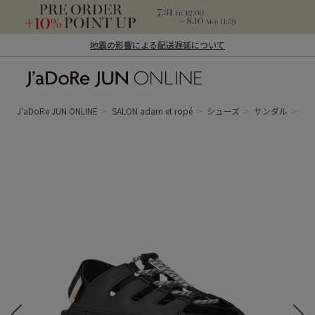
地震の影響による配送遅延について
J'aDoRe JUN ONLINE（ジャドール ジュ
ン オンライン）
J'aDoRe JUN ONLINE
SALON adam et ropé
シューズ
サンダル
【U