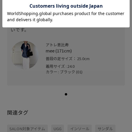
ど
普段24.5〜25.0cmを履いていて、24.0cmでちょうど
いいサイズ感でした。甲の部分はアジャスターで足
幅を調整できます。ボリューム感があり、疲れにく
いです。
アトレ恵比寿
mee (171cm)
普段の足サイズ： 25.0cm
着用サイズ : 24.0
カラー : ブラック (01)
関連タグ
SALON対象アイテム
UGG
インソール
サンダル