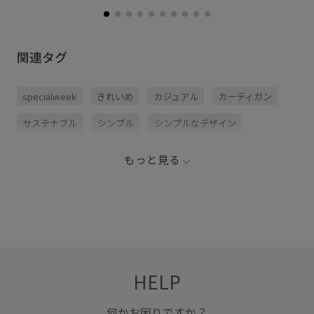
関連タグ
specialweek
きれいめ
カジュアル
カーディガン
サステナブル
シンプル
シンプルなデザイン
デニムパンツ
ニュアンスがある
パンツ
もっと見る
ファッション雑貨
ベルト
ベーシック
ベーシックカラー
レザー
ロングカーディガン
ワンピース
合わせやすい
大人カジュアル
幅広
春夏
HELP
何かお困りですか？