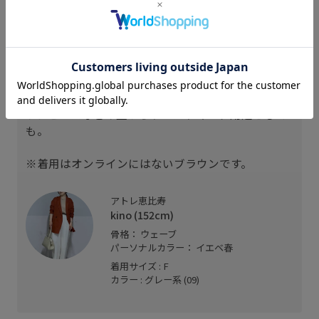
【サイズ感】
穴がいくつも開いており、細い方でも使いやすいで
す。
【素材感/着用感】
硬すぎず柔らかすぎずな素材で、何にでも合わせや
すい。ウエストの緩いものの実用的用途としても、
ワンピースなどの上からウエストマーク用途として
も。
※着用はオンラインにはないブラウンです。
アトレ恵比寿
kino (152cm)
骨格： ウェーブ
パーソナルカラー： イエベ春
着用サイズ : F
カラー : グレー系 (09)