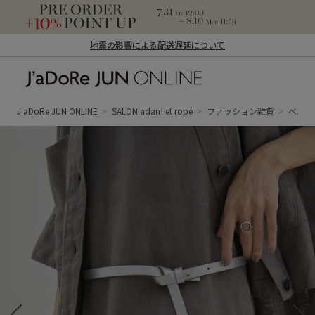
地震の影響による配送遅延について
J'aDoRe JUN ONLINE（ジャドール ジュ
ン オンライン）
J'aDoRe JUN ONLINE
SALON adam et ropé
ファッション雑貨
ベル