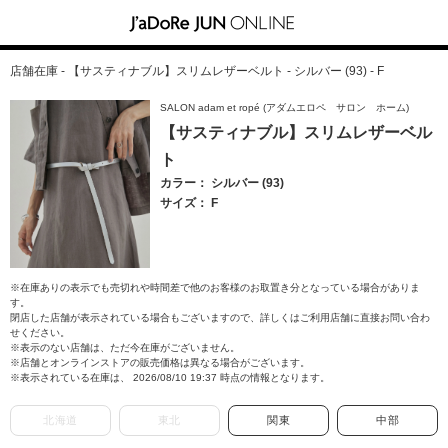
店舗在庫 - 【サスティナブル】スリムレザーベルト - シルバー (93) - F
SALON adam et ropé (アダムエロペ サロン ホーム)
【サスティナブル】スリムレザーベル
ト
カラー： シルバー (93)
サイズ： F
※在庫ありの表示でも売切れや時間差で他のお客様のお取置き分となっている場合がありま
す。
閉店した店舗が表示されている場合もございますので、詳しくはご利用店舗に直接お問い合わ
せください。
※表示のない店舗は、ただ今在庫がございません。
※店舗とオンラインストアの販売価格は異なる場合がございます。
※表示されている在庫は、 2026/08/10 19:37 時点の情報となります。
北海道
東北
関東
中部