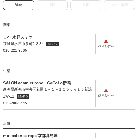
近畿
中国
四国
九州・沖縄
関東
ロペ 水戸スミヤ
茨城県水戸市泉町2-2-34
029-221-3765
中部
SALON adam et rope CoCoLo新潟
新潟県新潟市中央区花園１－１－１ＣｏＣｏＬｏ新潟
1W-12
025-288-5445
近畿
moi salon et rope'京都髙島屋