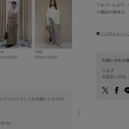
フォン）により、
※商品の色味は、
■
リバティシリー
yai
CHIE
5cm SIZE:F
153cm SIZE:F
お問い合わせ
ヘルプ
お支払い方法
いてベルトとしてもお使いいただけ
チョーカーやベルト、髪飾
リバティのコットン素材な
系 (02)
普段柄物を着ないという方