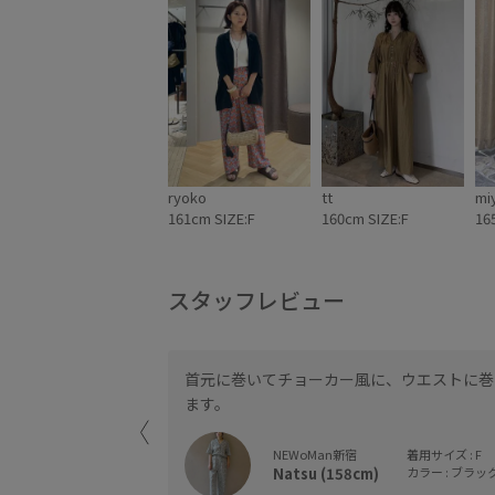
ryoko
tt
mi
161cm SIZE:F
160cm SIZE:F
16
スタッフレビュー
首元に巻いてチョーカー風に、ウエストに巻
ます。
NEWoMan新宿
着用サイズ : F
Natsu (158cm)
カラー : ブラック