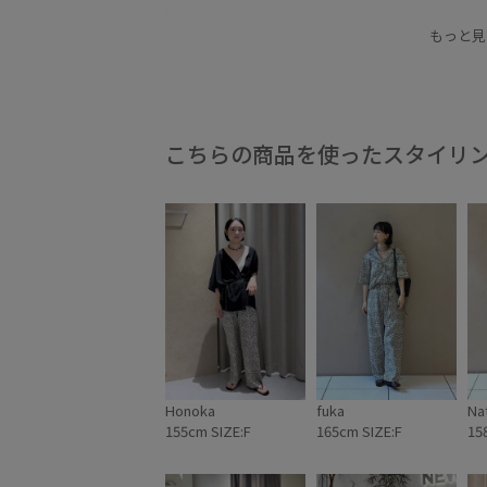
シュシュ
シルク
シンプル
シンプルなT
もっと見
バッグ
パンツ
ヘアアクセサリー
ヘアア
レイヤードスタイル
ワンピース
万能アイテ
こちらの商品を使ったスタイリ
Honoka
fuka
Na
155cm SIZE:F
165cm SIZE:F
15