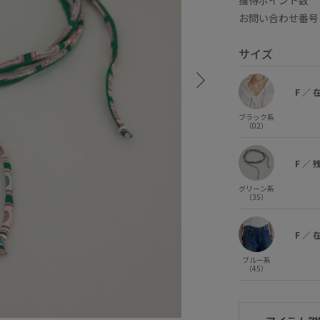
お問い合わせ番号 
サイズ
F
／
ブラック系
（02）
F
／
グリーン系
（35）
F
／
ブルー系
（45）