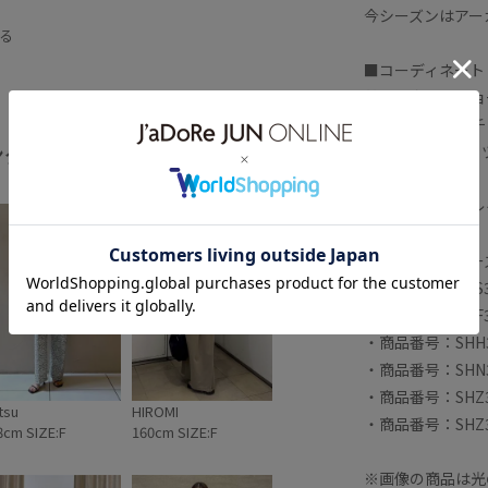
今シーズンはアー
シャツ
スカーフ
ネックレス
る
レンジ
ベルト
リバティ柄
■コーディネート
首元に巻いてチョ
ム
上品
バッグに付けてチ
ング
シンプルなTシャ
全てみる
セントに。
ヘアアレンジやレ
■リバティシリー
・商品番号：SH
・商品番号：SHF
・商品番号：SHH
・商品番号：SHN
・商品番号：SHZ3
tsu
HIROMI
・商品番号：SHZ
8cm SIZE:F
160cm SIZE:F
※画像の商品は光