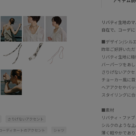
アイテム説
ブルー系 (45)
F
○
リバティ生地のマ
自在で、コーデに
■デザイン/シル
昨年ご好評いただ
リバティ生地に極
バーパーツをあし
さりげないアクセ
チョーカー風に首
ヘアアクセやバッ
スタイリングに合
■素材
リバティ・ファブ
さりげないアクセント
シルクのような上
コーディネートのアクセント
シャツ
薄く軽やかであり