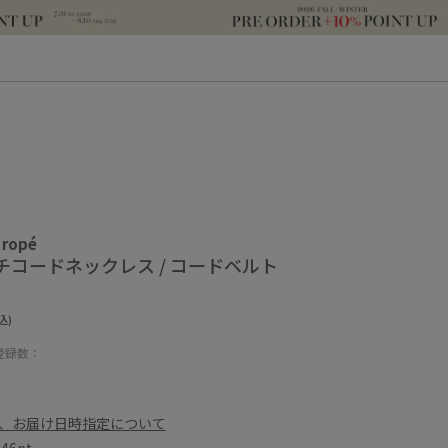
 ropé
チコードネックレス / コードベルト
込)
登録数：
、お届け日時指定について
数
46pt