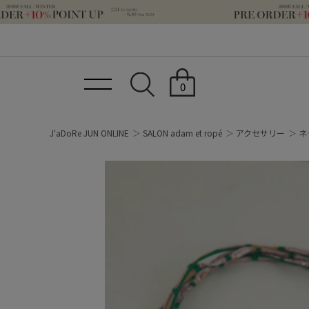
0
J'aDoRe JUN ONLINE
SALON adam et ropé
アクセサリー
ネ