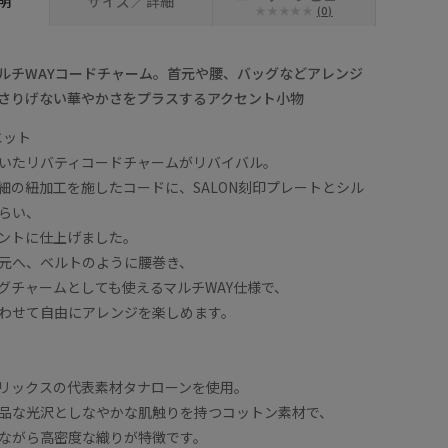
明
サイズ／詳細
(0)
ルチWAYコードチャーム。首元や腰、バッグなどアレンジ
さりげない華やかさをプラスするアクセント小物
エット
いたリバティコードチャームがリバイバル。
細の紐加工を施したコードに、SALON刻印プレートとシル
らい、
ントに仕上げました。
元へ、ベルトのように腰巻き、
グチャームとしても使えるマルチWAY仕様で、
わせて自由にアレンジを楽しめます。
リックスの代表素材タナローンを使用。
品な光沢としなやかな肌触りを持つコットン素材で、
ながら高密度な織りが特徴です。