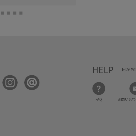
天王寺MIO
Moeka (165c
HELP
何かお
FAQ
お問い合わ