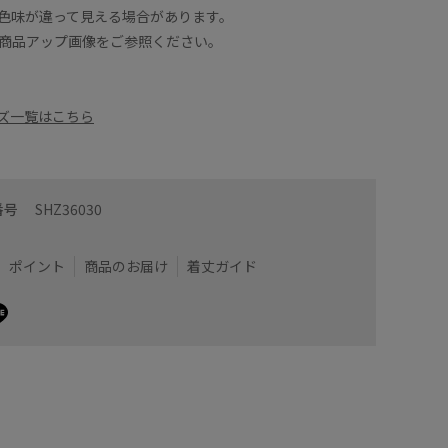
色味が違って見える場合があります。
商品アップ画像をご参照ください。
ズ一覧はこちら
番号
SHZ36030
ポイント
商品のお届け
着丈ガイド
りなどにも使えるマルチコードです。
チョーカ
ので軽やかに付けていただけます。
リバティ
にも挑戦していただきやすいアイテムです。
普段柄物