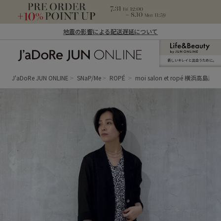
地震の影響による配送遅延について
新しいキレイと出合うために。
J'aDoRe JUN ONLINE（ジャドール ジュ
ン オンライン）
J'aDoRe JUN ONLINE
SNaP/Me
ROPÉ
moi salon et ropé 横浜高島屋