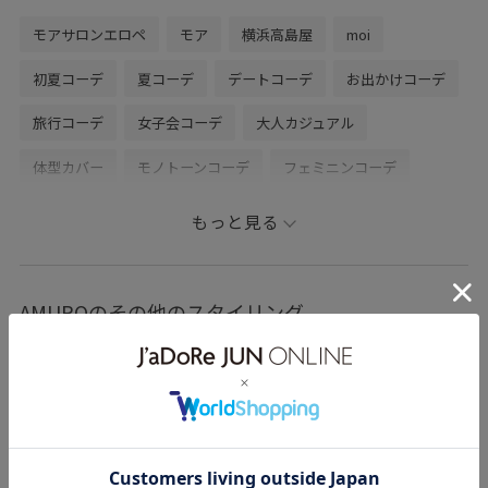
ジオ撮影の画像をご参照下さい。
モアサロンエロペ
モア
横浜高島屋
moi
▶︎♡ボタンを押してお気に入り！
初夏コーデ
夏コーデ
デートコーデ
お出かけコーデ
お気に入りしていただくと、気になったコーディネー
旅行コーデ
女子会コーデ
大人カジュアル
トや商品がチェックしやすくなります！
スタッフのフォローもあわせてご利用くださいませ。
体型カバー
モノトーンコーデ
フェミニンコーデ
. . moi salon et rope’ 横浜高島屋店4F
ROPÉ
ナチュラル
イエベ秋
乾燥
高身長
もっと見る
営業時間 10:00~20:00
ジャケット/アウター
テーラードジャケット
バッグ
TEL : 045-620-2851
ハンドバッグ
SHV36230
SHX26030
1枚あると便利
AMUROのその他のスタイリング
▶︎LINE接客承っております。
26SS30
26SS30BI
26SS_salon_BAGSHOSE
お取り置きやお取り寄せもお伺いいたします。
是非、お気軽にメッセージをお送りください。
26SS_salon_BAG_SHOSE
Tシャツ
きれいに見える
LINEでロペスタッフに相談は【友だち追加】をタップ
さっと羽織れる
さらっと着れる
さらりとした
をお願い致します。
なめらか
ゆとりあるサイズ感
アクセサリー