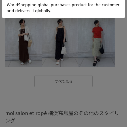
カジュアル
キャミワンピース
コットン
コットン100%
シアー
シボ感
シャツ
シャープ
ジャケット
タンクトップ
トレンド感
ドライ
ドライタッチ
ニュアンスがある
パンツ
ボイル
ボイル素材
ポリエステル
ミニマル
ロングシーズン
ワイドパンツ
ワンピース
上品
優雅
光沢感
冷房対策
凹凸感
天然素材
幅広
快適
すべて見る
快適な着心地
抜け感
旅行
日差し対策
春夏
汗ばむ季節も快適
牛革
羽織としても使える
moi salon et ropé 横浜高島屋のその他のスタイリ
羽織るだけでオシャレ
肌離れが良い
薄手
ング
身体にフィット
軽やかな素材感
透け感
通気性