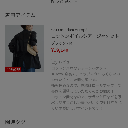
もっと見る
甘さ際立つ広がりのあるワンピースには、シックな王道
着用アイテム
ブラックジャケットが間違いないです！
どちらも通気性のよいコットン素材で、湿度の高いこの
SALON adam et ropé
時期にも快適に着られます♪
コットンボイルシアージャケット
ブラック / M
デザインがフェミニンでも、モノトーンならトライしや
¥19,140
すいですよね♡
レビュー
コットン素材のシアージャケット
40%OFF
167㎝の身長で、ヒップにかかるくらいの
◾︎ドレス（MARIHA 夏の月影のドレス）
ゆったりとした着丈感です。
袖も長めなので、夏場はロールアップして
◾︎シューズ（スタッフ私物）
長さを調整していただくのがお勧め！
※ moi salon et rope"の店舗でのお取り扱いとなります。
コットン素材なので、サラッと汗などを吸
詳細については、店舗へ直接お問い合わせください。
水しやすく涼しい着心地、シワも目立ちに
くいのが嬉しいポイントです！
※店頭及び屋外での撮影画像は、光の当たり具合で色味
関連タグ
が異なって見える場合がございます。 商品の色味はスタ