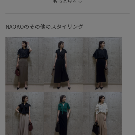
もっと見る
GFA06060
GGH26400
GGS26110
GGX86460
1枚でもオシャレ
26SS15
26SS15BI
26SS30
NAOKOのその他のスタイリング
26SS30BI
26SS_ROPÉ
26SSデニムpick_up
2WAYで使える
blouse_pickup
BOAT_BAG
E'POR_medium
EPOR_INSTAGRAM2
GG coolstyle 01
popup0206
RainGoods
ROPÉ BLOUSE
ROPÉ TOPS
ROPÉ_DENIM
ROPÉ_RECOMMEND BOTTOMS
ROPÉ_オフィスカジュアル
Spring BLOUSE
Sサイズフェア対象
WEB限定
【E'POR】
きれいに見える
きれいめ
きれいめカジュアル
しっかりホールド
たっぷり入る