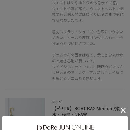
ウエストはややゆとりのあるサイズ感。
ウエスト位置が高く、ウエストベルトで調
整すれば個人的にはゆとりはそこまで気に
ならなかったです。
着丈はフラットシューズでも床につかない
くらい、ヒールや厚底サンダル合わせでも
ちょうど良い長さでした。
デニム特有の固さはなく、柔らかい素材な
ので履き心地が良いです。
ワイドシルエットですが、腰回りがスッキ
リ見えるので、カジュアルにもキレイめに
も履けるデニムだと思います。
ROPÉ
【E'POR】BOAT BAG Medium/撥
水・軽量・26AW
ブラック / F
¥18,700