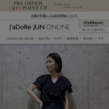
地震の影響による配送遅延について
新しいキレイと出合うために。
J'aDoRe JUN ONLINE（ジャドール ジュ
ン オンライン）
J'aDoRe JUN ONLINE
SNaP/Me
ROPÉ
西宮阪急
NAOKO
デザイ