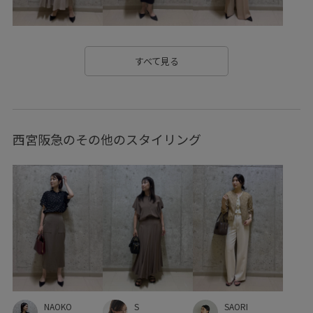
イージーケア
エレガント
オフィス
オフィスカジュアル
カジュアル
ギンガムチェック
すべて見る
クッション性
コラボ
サイズ調整
サマーニット
シアー
シャツ
スエード
スカート
西宮阪急のその他のスタイリング
スタイルアップ
スタンプラリー対象
スッキリ
ストラップ
スマート
スラックス
タック
デイリー使い
デニム生地
ナイロン
ニット
ハイウエスト
ベルクロ
ベルト
メリハリ
ラインが美しい
リネン
ワイドパンツ
ワンピース
上品
収納力
合わせやすい
型崩れしにくい
S
夏場でも快適
大人の女性
大容量
幅広
快適
NAOKO
SAORI