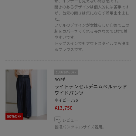
せ、インナーも見えない開き感です。
■LINEで西宮阪急店スタッフに相談は【友だち追加】を
開きのあるデザインは個人的には苦手です
タップをして下さい。
が、首元の開きは気にならず着用出来まし
た。
フリルのデザインが女性らしい印象で二の
腕をカバーさてくれる長さなので1枚で着
やすいです。
トップスインでもアウトスタイルでも決ま
るブラウスです。
2BUY10%OFF
ROPÉ
ライトテンセルデニムベルテッド
ワイドパンツ
ネイビー / 36
¥13,750
50%OFF
レビュー
普段パンツは36サイズ着用。