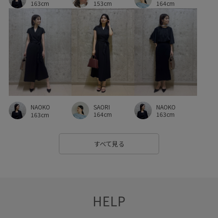
153cm
163cm
164cm
快適なはき心地
快適な着心地
撥水加工
撥水性
撥水素材
旅行
普段使い
歩きやすい
美脚
美脚効果
落ち感
薄手
軽やかな素材感
通勤バッグ
限定カラー
高級感
SAORI
NAOKO
NAOKO
164cm
163cm
163cm
すべて見る
HELP