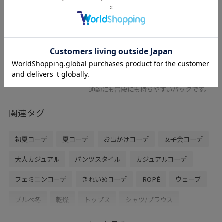
レビュー
軽量で、撥水性に優れたバック。
マチがあるので、容量たっぷり入ります。
ショルダーベルト付きで、肩がけ、斜めが
けが出来る2WAY仕様。
ポケットは内側の両サイドにオープン1
つ、ファスナー1つあり。
通勤にも普段にも持ちやすいバックです。
関連タグ
初夏コーデ
夏コーデ
お出かけコーデ
女子会コーデ
大人カジュアル
パンツスタイル
カジュアルコーデ
フェミニンコーデ
きれいめコーデ
ROPÉ
ウェーブ
ブルべ冬
乾燥
トップス
シャツ/ブラウス
パンツ
バッグ
トートバッグ
シューズ
サンダル