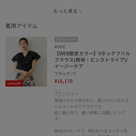
デニムを合わせてキレイめカジュアルなコーディネイト
もっと見る
にしました。
着用アイテム
※店頭及び屋外での撮影画像は、光の当たり具合で
色味が異なって見える場合がございます。
2BUY10%OFF
商品の色味はスタジオ撮影の画像をご参照下さい。
ROPÉ
【WEB限定カラー】Vネックフリル
ブラウス(無地・ピンストライプ)/
※記載のないアイテムはスタッフ私物です。
イージーケア
ブラック / F
■♡ボタンを押してお気に入り！
¥16,170
30%OFF
お気に入りしていただくと、気になったコーディネート
や商品がチェックしやすくなります。
レビュー
身幅はゆとり感があり、裾にかけて広がる
シルエットのブラウスです。
Instagramはじめました！
軽い着心地で、暑い季節に活躍しそうで
@naoko_rope
す。
フォロー、チェックいただけると嬉しいです♪
首元はVネックで、顔まわりをスッキリ見