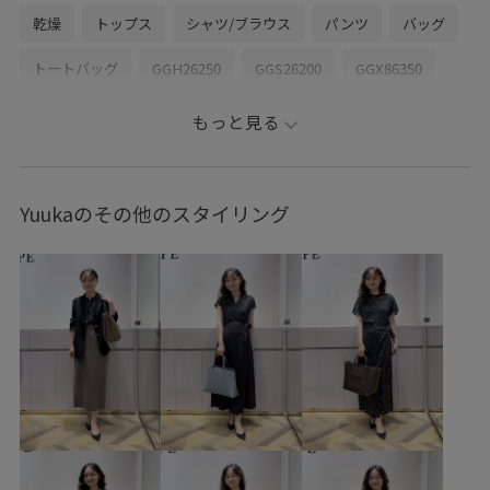
乾燥
トップス
シャツ/ブラウス
パンツ
バッグ
トートバッグ
GGH26250
GGS26200
GGX86350
26SS_ROPÉ
A_BAG
E'POR_A4
E'POR_PC
もっと見る
ROPÉ_シアートップス
Spring BLOUSE
Spring TOPS
Vネック
WEB限定
【E'POR】
きちんと感
Yuukaのその他のスタイリング
きれいめ
さらっとした着心地
アイコニック
アウター
イージーパンツ
エレガント
オフィス
オフィスカジュアル
カジュアル
シャープ
シルク
シンプルコーデ
ジャケット
スカート
スキッパーデザイン
スタンドフリル
スッキリ
スッキリ見え
タイト
タイトスカート
タックイン