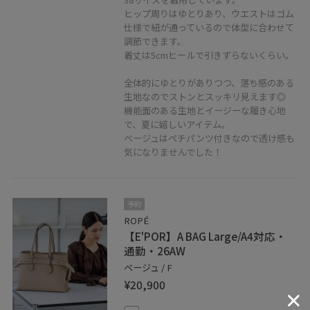
ヒップ周りはゆとりあり、ウエストはゴム
仕様で紐が通っているので体型に合わせて
調節できます。
着丈は5cmヒールで引きずらないくらい。
全体的にゆとりがありつつ、落ち感のある
生地なのでストンとスッキリ見えます◎
機能面のある生地とイージーな履き心地
で、夏に嬉しいアイテム。
ベージュはペチパンツ付きなので透け感も
気になりませんでした！
予約
ROPÉ
【E'POR】A BAG Large/A4対応・
通勤・26AW
ベージュ / F
¥20,900