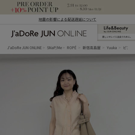
地震の影響による配送遅延について
新しいキレイと出合うために。
J'aDoRe JUN ONLINE（ジャドール ジュ
ン オンライン）
J'aDoRe JUN ONLINE
SNaP/Me
ROPÉ
新宿高島屋
Yuuka
ピンク