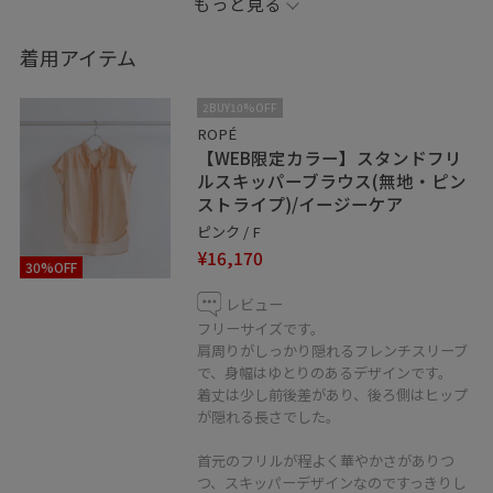
もっと見る
ブラウスをインしなくてもバランスよく着用できます◎
着用アイテム
※記載の無いアイテムは私物です。
2BUY10%OFF
※店頭及び屋外での撮影画像は、光の当たり具合で色味
ROPÉ
【WEB限定カラー】スタンドフリ
が異なって見える場合がございます。
ルスキッパーブラウス(無地・ピン
商品の色味はスタジオ撮影の画像をご参照下さい。
ストライプ)/イージーケア
ピンク / F
インスタも日々更新してます！ お気軽にフォローお願い
¥16,170
30%OFF
します♡ Instagram →@yuuka_rope
レビュー
フリーサイズです。
♡ボタンを押してお気に入り！ お気に入りしていただく
肩周りがしっかり隠れるフレンチスリーブ
と、気になったコーディネートや商品がチェックしやす
で、身幅はゆとりのあるデザインです。
くなります。 スタッフのフォローもあわせてご利用くだ
着丈は少し前後差があり、後ろ側はヒップ
が隠れる長さでした。
さい。
首元のフリルが程よく華やかさがありつ
＼LINEでロペのお得な情報をお届けしてます！／
つ、スキッパーデザインなのですっきりし