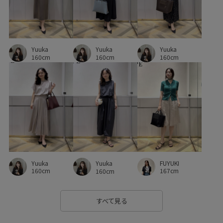
Yuuka
Yuuka
Yuuka
160cm
160cm
160cm
Yuuka
FUYUKI
Yuuka
160cm
167cm
160cm
すべて見る