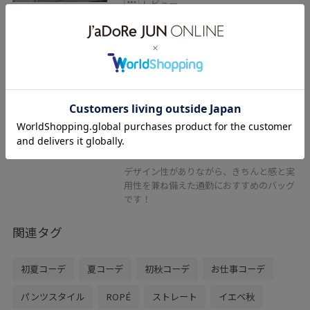
レビュー
13インチPC、A4サイズのファイルやノー
ト、700mlペットボトルが縦に入る大きめ
サイズです◎
3分割構造で仕分けしやすく、ポケットも
豊富。口はジップで閉まるので安心感もあ
ります。
ショルダー紐は無く、ハンドルのみ。ハン
ドルは長めなのでしっかり肩にかけること
ができます。
デザイン性がありながら、きちんと感と実
用性を兼ね備えた通勤におすすめのバッグ
です！
関連タグ
初夏コーデ
夏コーデ
初秋コーデ
お仕事コーデ
パンツスタイル
ROPÉ
ストレート
イエベ秋