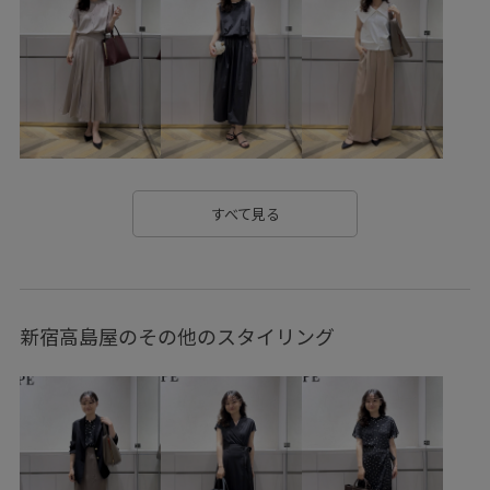
デスク
ナイロン
ハリ感
フリル
ブラウス
ベルト
ボウタイ
ポリエステル
リサイクル
リネン
リラックス感
上品
光沢感
取り外し可能
幅広
快適
抜け感
柔らかい肌触り
涼しげ
知的
肌離れが良い
自宅で洗える
華やか
薄手
すべて見る
透け感
通勤バッグ
新宿高島屋のその他のスタイリング