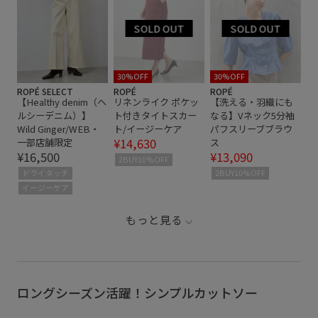
30%OFF
30%OFF
ROPÉ SELECT
ROPÉ
ROPÉ
【Healthy denim（ヘ
リネンライク ポケッ
【洗える・羽織にも
ルシーデニム）】
ト付きタイトスカー
なる】Vネック5分袖
Wild Ginger/WEB・
ト/イージーケア
パフスリーブブラウ
¥14,630
一部店舗限定
ス
¥16,500
¥13,090
2BUY10%OFF
ドライタッチ
2BUY10%OFF
イージーケア
もっと見る
ロングシーズン活躍！シンプルカットソー