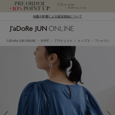
地震の影響による配送遅延について
J'aDoRe JUN ONLINE（ジャドール ジュ
ン オンライン）
J'aDoRe JUN ONLINE
ROPÉ
アウトレット
トップス
Tシャツ/カ