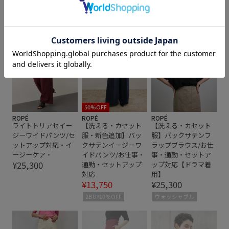
インして着る
ウォッシャブル
オフィス
スタイルアップを叶える！ボトムスコレクション
オフィスカジュアル
カジュアル
カットソー
コットン
コットン100%
シワになりにくい
シンプルカットソー
スカート
スッキリ
タイト
タイトスカート
トップス
ハイゲージ
パフスリーブトップス
パンツ
パンツにもスカートにも
50%OFF
ROPÉ
ROPÉ
ROPÉ
ライトトリアセイー
【洗える・カセット
【洗える・カセット
フェミニン
ブラウス
ブラウス見え
ジーワイドパンツ/セ
服・新色追加】バッ
服】バックサテンフ
ットアップ対応・イ
クサテンイージーワ
ラップブラウス/お仕
ボリュームスリーブトップス
ボリューム感
伸縮性
ージーケア・
イドパンツ/お仕事・
事・通勤・セットア
¥25,300
通勤・セットアップ
ップ対応【ドラマ着
夏の機能素材アイテム
天竺
定番
布帛
対応
用】
¥13,750
¥25,300
涼しくて着やすい
清涼感
着回しやすい
艶感
2BUY10%OFF
ウォッシャブル
華やか
薄手
透け感