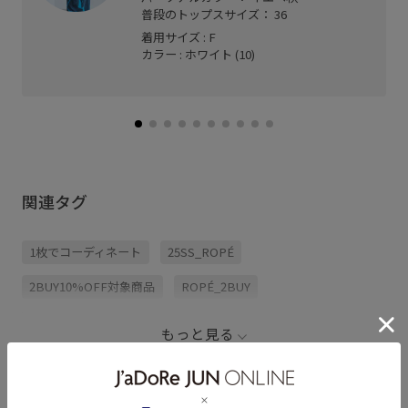
普段のトップスサイズ： 36
着用サイズ : F
カラー : ホワイト (10)
関連タグ
1枚でコーディネート
25SS_ROPÉ
2BUY10%OFF対象商品
ROPÉ_2BUY
ROPÉ_30℃超えおすすめアイテム
ROPÉ_TIMESALE
もっと見る
ROPE_スタイルアップボトム
お出かけ用
お気に入り登録急増中
さらっとした着心地