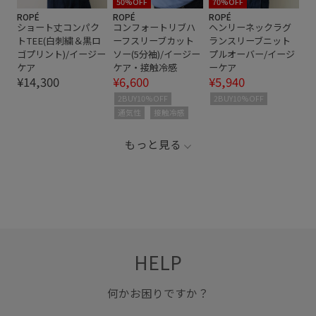
50%OFF
70%OFF
ROPÉ
ROPÉ
ROPÉ
ショート丈コンパク
コンフォートリブハ
ヘンリーネックラグ
トTEE(白刺繍＆黒ロ
ーフスリーブカット
ランスリーブニット
ゴプリント)/イージー
ソー(5分袖)/イージー
プルオーバー/イージ
ケア
ケア・接触冷感
ーケア
¥14,300
¥6,600
¥5,940
2BUY10%OFF
2BUY10%OFF
通気性
接触冷感
もっと見る
HELP
何かお困りですか？