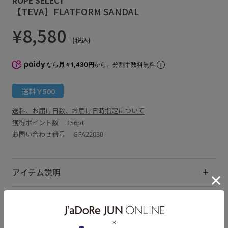
【TEVA】FLATFORM SANDAL
¥8,580
(税込)
なら
月々1,430円
から。分割手数料無料
送料￥500
送料、お届け日数、お届け日時指定について
獲得ポイント数
156pt
お問い合わせ番号 GFA22030
アイテム説明
サイズ・素材・お手入れ方法