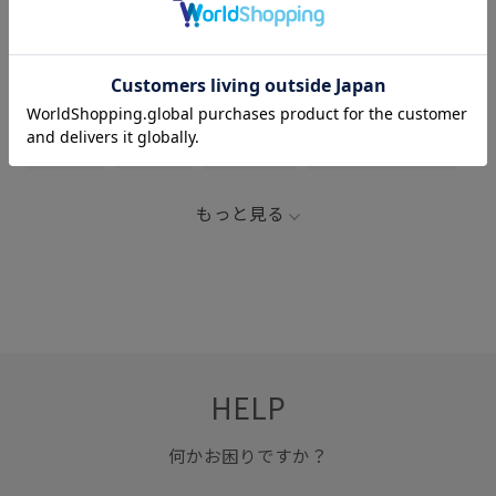
関連タグ
22SS_ROPÉ
rope2000
Teva
インパクトがある
サンダル
シューズ
ストラップ
ストラップ調整可能
スポーツサンダル
ソックス
ポリエステル
厚底
もっと見る
快適
快適なはき心地
春夏
耐久性
速乾性
HELP
何かお困りですか？