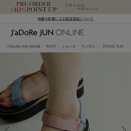
地震の影響による配送遅延について
J'aDoRe JUN ONLINE（ジャドール ジュ
ン オンライン）
J'aDoRe JUN ONLINE
ROPÉ
シューズ
サンダル
【TEVA】FLATFOR