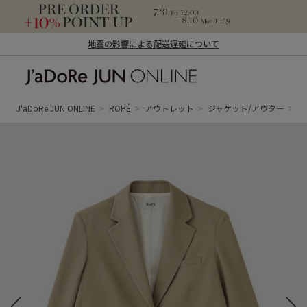
地震の影響による配送遅延について
J'aDoRe JUN ONLINE（ジャドール ジュ
ン オンライン）
J'aDoRe JUN ONLINE
ROPÉ
アウトレット
ジャケット/アウター
テ