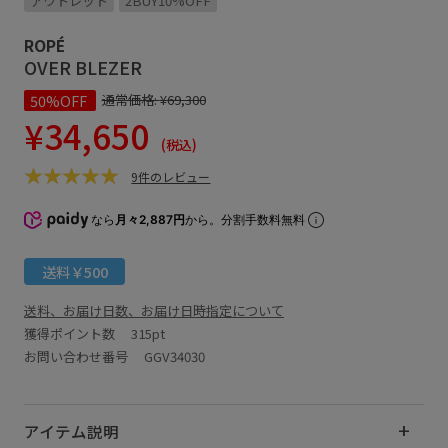
アウトレット
2BUY10%OFF
ROPÉ
OVER BLEZER
50%OFF
通常価格:
¥69,300
¥34,650
(税込)
9件のレビュー
なら
月々2,887円
から。分割手数料無料
送料￥500
送料、お届け日数、お届け日時指定について
獲得ポイント数
315pt
お問い合わせ番号 GGV34030
アイテム説明