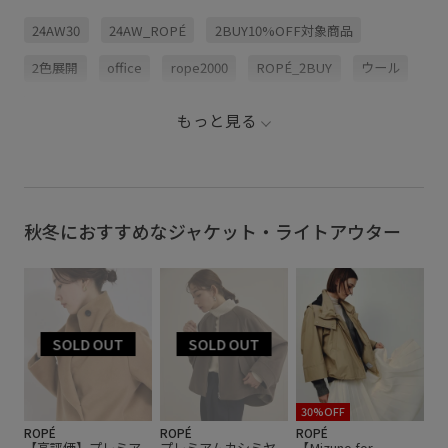
24AW30
24AW_ROPÉ
2BUY10%OFF対象商品
2色展開
office
rope2000
ROPÉ_2BUY
ウール
クラシック
ジャケット
スカート
スタイリング
もっと見る
ネイビー
ハリ感
パンツ
ベルト
ベージュ
メンズライク
モダン
ライトアウターGG
普段使い
高級感
秋冬におすすめなジャケット・ライトアウター
30%OFF
ROPÉ
ROPÉ
ROPÉ
【高評価】プレミア
プレミアムカシミヤ
【Mizuno for