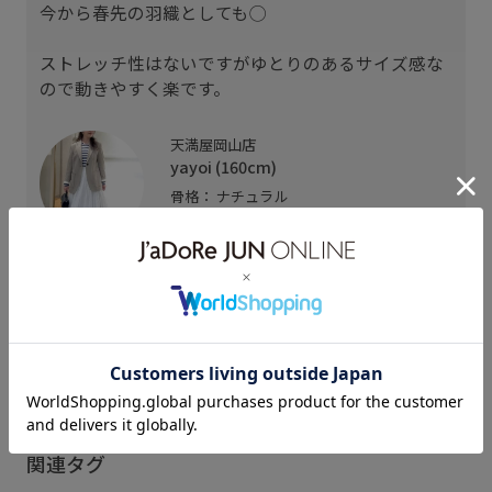
今から春先の羽織としても◯
ストレッチ性はないですがゆとりのあるサイズ感な
ので動きやすく楽です。
天満屋岡山店
yayoi (160cm)
骨格： ナチュラル
パーソナルカラー： イエベ秋
普段のトップスサイズ： 38
着用サイズ : 38
カラー : ベージュ (27)
関連タグ