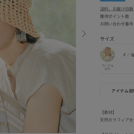
送料、お届け日数
獲得ポイント
お問い合わせ番号 
サイズ
F
／
ベージュ
（27）
アイテム説
【素材】
天然のラフィアを