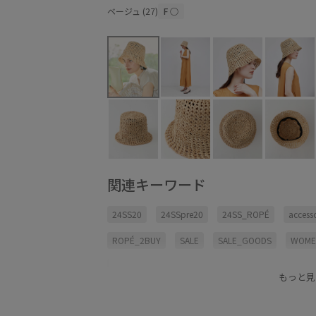
ベージュ (27)
F
○
関連キーワード
24SS20
24SSpre20
24SS_ROPÉ
accesso
ROPÉ_2BUY
SALE
SALE_GOODS
WOM
ナチュラル
ハット
ベルクロ
夏小物
もっと見
買い足しアイテム
透かし編み