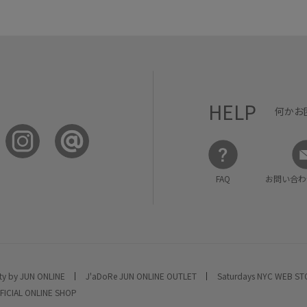
HELP
何かお
FAQ
お問い合わ
ty by JUN ONLINE
J'aDoRe JUN ONLINE OUTLET
Saturdays NYC WEB S
FICIAL ONLINE SHOP