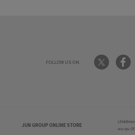
FOLLOW US ON
Life&Beau
JUN GROUP ONLINE STORE
wa-syu OF