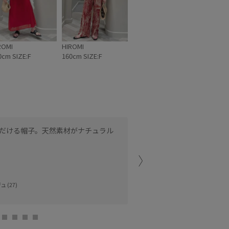
ROMI
HIROMI
0cm SIZE:F
160cm SIZE:F
だける帽子。天然素材がナチュラル
中でサイズ調節が出来るの
深めなので、少し後ろに倒
ルミネ有楽町
nishi (155cm)
 (27)