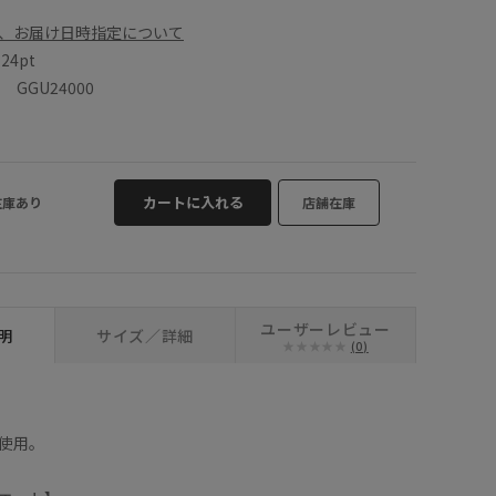
、お届け日時指定について
数
24pt
GGU24000
カートに入れる
在庫あり
店舗在庫
ユーザーレビュー
明
サイズ／詳細
(0)
使用。