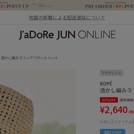
地震の影響による配送遅延について
JaDoRe JUN ONLINE
透かし編みラフィアバケットハット
アウトレット
ROPÉ
透かし編みラ
80%OFF
通常価格
¥2,640
(税
お気に入りアイテム
送料￥500