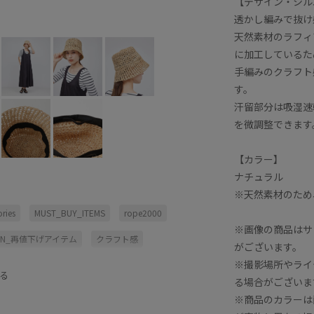
【デザイン・シル
透かし編みで抜け
天然素材のラフィ
に加工しているた
手編みのクラフト
す。
汗留部分は吸湿速
を微調整できます
【カラー】
ナチュラル
※天然素材のため
ries
MUST_BUY_ITEMS
rope2000
※画像の商品はサ
EN_再値下げアイテム
クラフト感
がございます。
※撮影場所やライ
天然素材
手編み
抜け感
る
る場合がございま
※商品のカラーは