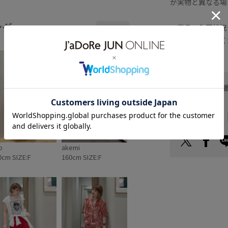
が実物と異なる場
ング
※商品の入荷状況
全てみる
でお問い合わせく
お問い合わせ
ヘルプ
お支払い方法
o
akemi
0cm SIZE:F
160cm SIZE:F