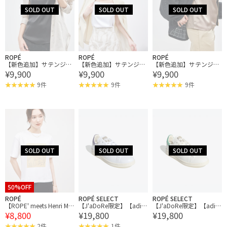
ROPÉ
ROPÉ
ROPÉ
【新色追加】サテンジャ
【新色追加】サテンジャ
【新色追加】サテンジャ
¥9,900
¥9,900
¥9,900
ージーキャミソール【メ
ージーキャミソール【メ
ージーキャミソール【メ
ディア掲載】
ディア掲載】
ディア掲載】
9件
9件
9件
50%OFF
ROPÉ
ROPÉ SELECT
ROPÉ SELECT
【ROPE' meets Henri Mat
【J'aDoRe限定】【adid
【J'aDoRe限定】【adid
¥8,800
¥19,800
¥19,800
isse】プリント Tシャツ
as】STAN SMITH LUX
as】STAN SMITH LUX
2件
1件