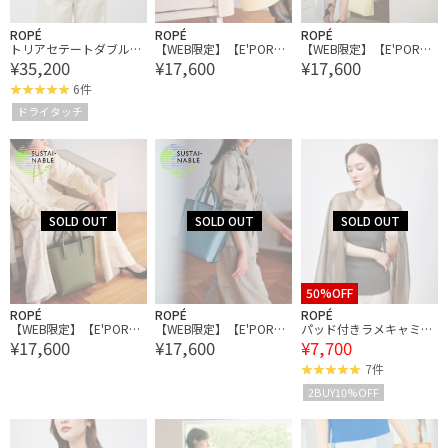
ROPÉ
ROPÉ
ROPÉ
トリアセテートダブルク
【WEB限定】【E'POR】
【WEB限定】【E'POR】
¥35,200
¥17,600
¥17,600
ロス クルーネックジャケ
LIMITED MODEL Ree Med
LIMITED MODEL Ree Med
ット【セレモニー/通勤
ium（リー）
ium（リー）
6件
対応】【洗える】
ドライタッチ
50%OFF
ROPÉ
ROPÉ
ROPÉ
【WEB限定】【E'POR】
【WEB限定】【E'POR】
パッド付きラメキャミソ
¥17,600
¥17,600
¥7,700
LIMITED MODEL Ree Med
LIMITED MODEL Ree Med
ール
ium（リー）
ium（リー）
7件
2BUY10%OFF