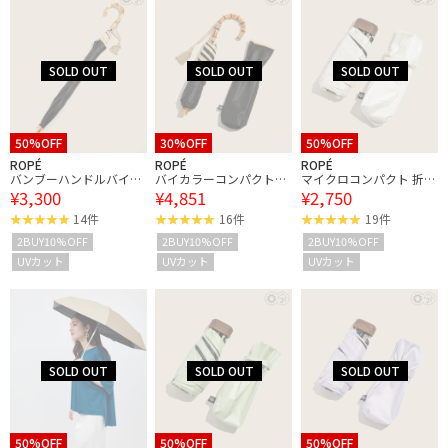
50%OFF
30%OFF
50%OFF
ROPÉ
ROPÉ
ROPÉ
バンブーハンドルバイカ
バイカラーコンパクトパ
マイクロコンパクト 折り
¥3,300
¥4,851
¥2,750
ラーパラソル（長傘）
ラソル（折りたたみ傘/
たたみ傘【晴雨兼用】
【晴雨兼用/UVカット】
日傘）【晴雨兼用/UVカ
【遮光率100%】【UPF5
14件
16件
19件
【完全遮光生地】
ット】【完全遮光生地】
0＋】
2BUY10%OFF
2BUY10%OFF
2BUY10%OFF
UVカット
UVカット
UVカット
50%OFF
50%OFF
50%OFF