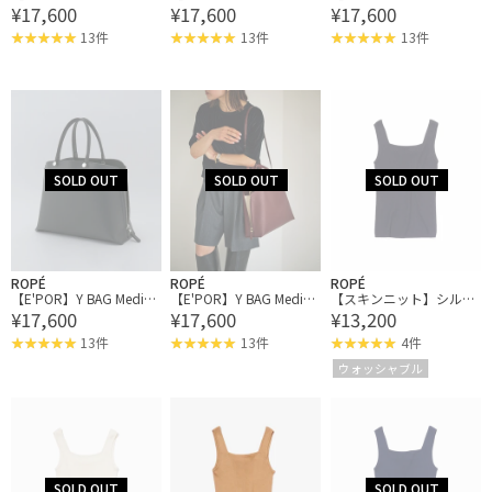
¥17,600
¥17,600
¥17,600
m【軽量】【メディア掲
m【軽量】【メディア掲
m【軽量】【メディア掲
載】
載】
載】
13件
13件
13件
ROPÉ
ROPÉ
ROPÉ
【E'POR】Y BAG Mediu
【E'POR】Y BAG Mediu
【スキンニット】シルク
¥17,600
¥17,600
¥13,200
m【軽量】【メディア掲
m【軽量】【メディア掲
100％タンクトップ/洗え
載】
載】
る
13件
13件
4件
ウォッシャブル