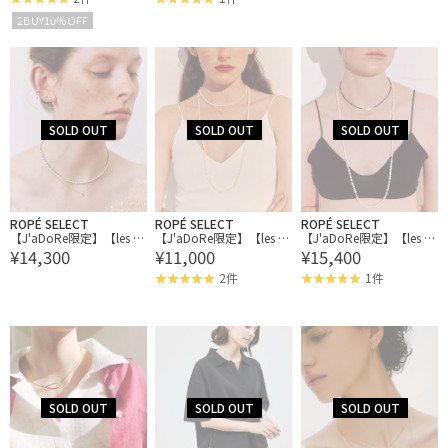
2BUY10%OFF
ROPÉ SELECT
ROPÉ SELECT
ROPÉ SELECT
【J'aDoRe限定】【les b
【J'aDoRe限定】【les b
【J'aDoRe限定】【les b
¥14,300
¥11,000
¥15,400
onbon】taupe choker
onbon】effortles pearl c
onbon】effortles pearl l
hoker
ong necklace
2件
1件