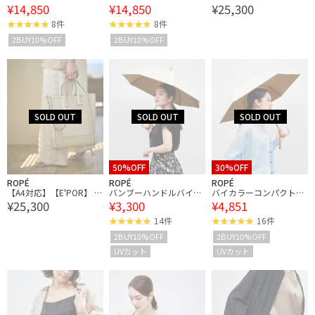
¥14,850
¥14,850
¥25,300
ャケット
ャケット
BAG（キャンバスコンビ
縦型トートバッグ）【通
8件
8件
勤】【メディア掲載】
2BUY10%OFF
2BUY10%OFF
【雑誌掲載】
50%OFF
30%OFF
ROPÉ
ROPÉ
ROPÉ
【A4対応】【E'POR】 I
バンブーハンドルバイカ
バイカラーコンパクトパ
¥25,300
¥3,300
¥4,851
BAG（キャンバスコンビ
ラーパラソル（長傘）
ラソル（折りたたみ傘/
縦型トートバッグ）【通
【晴雨兼用/UVカット】
日傘）【晴雨兼用/UVカ
14件
16件
勤】【メディア掲載】
【完全遮光生地】
ット】【完全遮光生地】
2BUY10%OFF
2BUY10%OFF
【雑誌掲載】
UVカット
UVカット