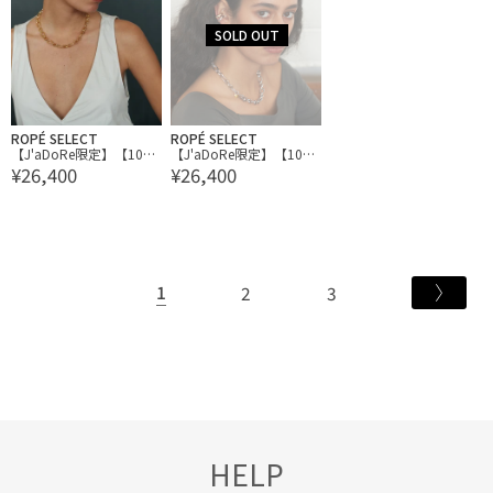
ROPÉ SELECT
ROPÉ SELECT
【J'aDoRe限定】【1064
【J'aDoRe限定】【1064
¥26,400
¥26,400
STUDIO】KNOTTED BOW
STUDIO】KNOTTED BOW
N
N
1
2
3
HELP