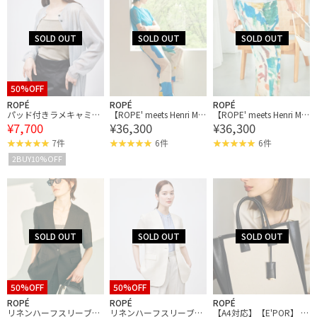
50%OFF
ROPÉ
ROPÉ
ROPÉ
パッド付きラメキャミソ
【ROPE' meets Henri Mat
【ROPE' meets Henri Mat
¥7,700
¥36,300
¥36,300
ール
isse】プリントイージー
isse】プリントイージー
パンツ
パンツ
7件
6件
6件
2BUY10%OFF
50%OFF
50%OFF
ROPÉ
ROPÉ
ROPÉ
リネンハーフスリーブジ
リネンハーフスリーブジ
【A4対応】【E'POR】 I