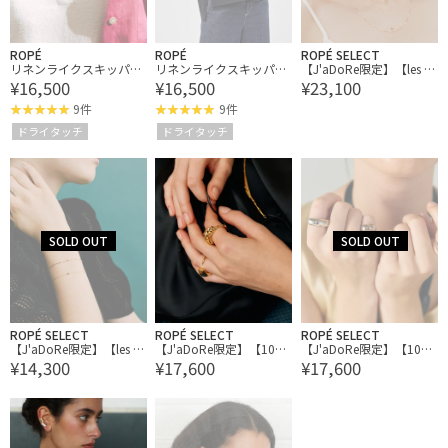
ROPÉ
ROPÉ
ROPÉ SELECT
リネンライクスキッパー
リネンライクスキッパー
【J'aDoRe限定】【les b
¥16,500
¥16,500
¥23,100
半袖トップス
半袖トップス
onbon】victoria matine
e necklace
9件
9件
ドライタッチ
ドライタッチ
ROPÉ SELECT
ROPÉ SELECT
ROPÉ SELECT
【J'aDoRe限定】【les b
【J'aDoRe限定】【1064
【J'aDoRe限定】【1064
¥14,300
¥17,600
¥17,600
onbon】victoria victoria
STUDIO】 HORN R
STUDIO】 HORN R
bracelet