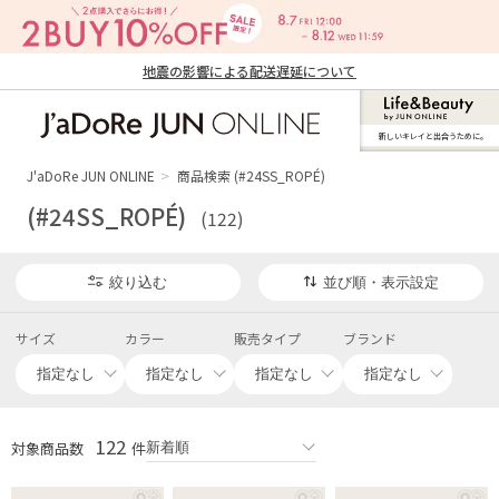
地震の影響による配送遅延について
新しいキレイと出合うために。
J'aDoRe JUN ONLINE（ジャドール ジュ
ン オンライン）
J'aDoRe JUN ONLINE
商品検索 (#24SS_ROPÉ)
(#24SS_ROPÉ)
(122)
絞り込む
並び順・表示設定
サイズ
カラー
販売タイプ
ブランド
122
対象商品数
件