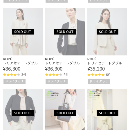
ROPÉ
ROPÉ
ROPÉ
トリアセテートダブルク
トリアセテートダブルク
トリアセテートダブルク
¥36,300
¥36,300
¥35,200
ロスVネックジャケット
ロスVネックジャケット
ロス クルーネックジャケ
【セレモニー/通勤対
【セレモニー/通勤対
ット【セレモニー/通勤
3件
3件
6件
応】【洗える】
応】【洗える】
対応】【洗える】
ドライタッチ
ドライタッチ
ドライタッチ