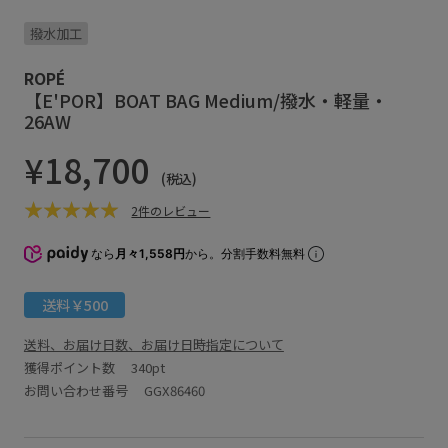
撥水加工
ROPÉ
【E'POR】BOAT BAG Medium/撥水・軽量・
26AW
¥18,700
(税込)
2件のレビュー
なら
月々1,558円
から。分割手数料無料
送料￥500
送料、お届け日数、お届け日時指定について
獲得ポイント数
340pt
お問い合わせ番号 GGX86460