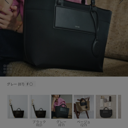
グレー (07)
グレー (07)
F
○
ブラック
グレー
ベージュ
(01)
(07)
(27)