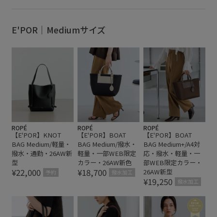
たっぷり入る
エレガント
カジュアル
スエード
デイリー使い
ナイロン
バッグ
ベルト
上品
E'POR｜Mediumサイズ
収納力
合わせやすい
型崩れしにくい
夏の機能素材アイテム
大容量
幅広
快適
撥水加工
撥水性
撥水素材
旅行
普段使い
通勤バッグ
高級感
ROPÉ
ROPÉ
ROPÉ
【E'POR】KNOT
【E'POR】BOAT
【E'POR】BOAT
BAG Medium/軽量・
BAG Medium/撥水・
BAG Medium+/A4対
撥水・通勤・26AW新
軽量・一部WEB限定
応・撥水・軽量・一
型
カラー・26AW新色
部WEB限定カラー・
¥22,000
¥18,700
26AW新型
予約
撥水加工
¥19,250
撥水加工