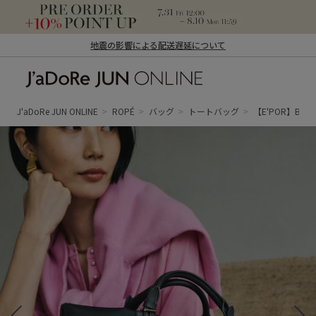
地震の影響による配送遅延について
J'aDoRe JUN ONLINE（ジャドール ジュ
ン オンライン）
J'aDoRe JUN ONLINE
ROPÉ
バッグ
トートバッグ
【E'POR】BOA