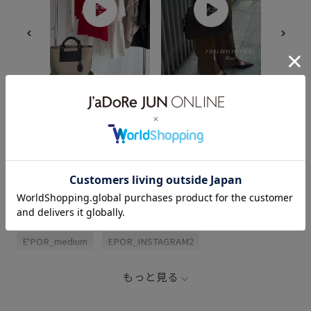
【2026.
りに、バ
さを。 
わらかく
【2026.07.30】UVカッ
【2026.07.30】ÉPOR
をつくるグ
ト、撥水、接触冷感...こ
26AW🍂👜 ⁡ 秋らしいカラ
から提案。 定番モデ
の夏頼れる「機能性アイ
ーやNew Modelも楽しみ
加え、人気
テム」 ⁡ 長い夏を涼しく、
❤︎ ⁡ 人気のY BAGの新色
とBAMB
心地よく、快適に過ごす
は 一部サイズ本日入荷し
たにグレ
ための 機能性アイテム。
ました🫶 ⁡ 名古屋店も
します。 この夏は、グレ
酷暑日や、ジメジメする
ÉPORご用意がございます
ーという
関連タグ
雨の日も 快適性を重視し
ので、 気になるアイテム
たアイテムが欠かせな
やカラーがあれば スタッ
い。 ⁡ 梅雨時期や真夏日
フまでお声掛けください
に、特にうれしい機能が
ませ😌✨ ⁡ ⁡ #ロペエポール
26SS_ROPÉ
2WAYで使える
BOAT_BAG
こちら。 ・接触冷感・撥
#ÉPOR #バッグ #ハンド
水加工・UVカット ・防し
バッグ #通勤バッグ
わ・イージーケア ⁡ おしゃ
E'POR_medium
EPOR_INSTAGRAM2
れも快適さも叶えるアイ
テムで 夏のお出かけをも
っと自由に。
EPOR対象アイテム
popup0206
RainGoods
もっと見る
【E'POR】
きれいめ
きれいめカジュアル