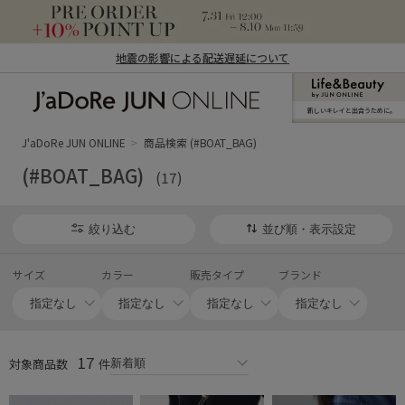
地震の影響による配送遅延について
新しいキレイと出合うために。
J'aDoRe JUN ONLINE（ジャドール ジュ
ン オンライン）
J'aDoRe JUN ONLINE
商品検索 (#BOAT_BAG)
(#BOAT_BAG)
(17)
絞り込む
並び順・表示設定
サイズ
カラー
販売タイプ
ブランド
17
対象商品数
件