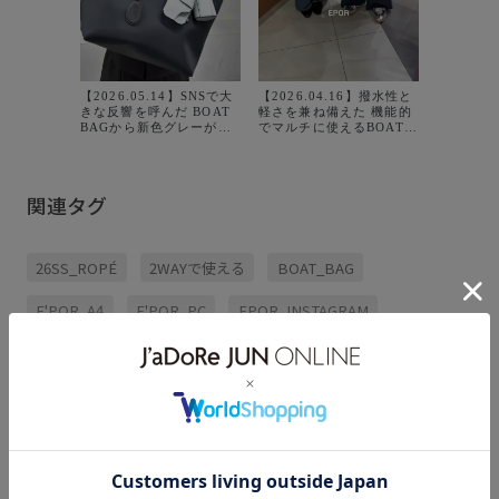
【2026.
BOAT 
場👜 @jad
にてご予約
【2026.05.14】SNSで大
【2026.04.16】撥水性と
BOAT BA
きな反響を呼んだ BOAT
軽さを兼ね備えた 機能的
Large新
BAGから新色グレーが登
でマルチに使えるBOAT
ンオフ使
場します🩶 オンオン兼用
BAG 撥水加工が施された
は、 持
で使いたい方におすすめ
ナイロンバッグですが エ
雰囲気に❣️ 
カラーです！
レガントさもありカジュ
Mini新色
#ropé#épor#ロペエポー
アルになりすぎません🫶
シックな
関連タグ
ル#boatbag #アトレ恵比
とにかく軽量！！ 広いマ
トになる
寿
チで物の出し入れもしや
ーでお勧
すく ご旅行やお仕事にも
にすると
オススメです👆
ンして 
26SS_ROPÉ
2WAYで使える
BOAT_BAG
ます♪ ⁡
みてください
BAG Med
E'POR_A4
E'POR_PC
EPOR_INSTAGRAM
taxin #G
BOAT BA
¥13,200 t
EPOR_INSTAGRAM2
EPOR対象アイテム
popup0206
#GGX864
もっと見る
BAG La
RainGoods
【E'POR】
きちんと感
きれいめ
ーの展開が
⁡#ÉPOR
#BOATB
ゆったり
エレガント
カジュアル
スエード
デイリー使い
ナイロン
バッグ
ベルト
E'POR Largeサイズ