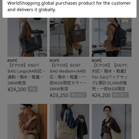
マルチに活躍
上品
型崩れしにくい
夏の機能素材アイテム
大容量
快適
撥水加工
撥水性
撥水素材
旅行
通勤バッグ
高級感
ROPÉ
ROPÉ
ROPÉ
【E'POR】KNOT
【E'POR】BOAT
【E'POR】【A4/PC
BAG Large/A4対応・
BAG Medium+/A4対
対応・撥水・軽量】
通勤・撥水・軽量・
応・撥水・軽量・一
Pac Sac(パックサッ
26AW新型
部WEB限定カラー・
ク)/累計15,000点販
¥24,200
26AW新型
売・一部WEB限定
予約
¥19,250
¥24,200
撥水加工
撥水加工