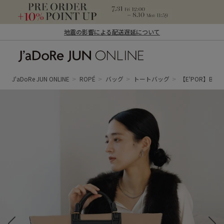
地震の影響による配送遅延について
J'aDoRe JUN ONLINE（ジャドール ジュ
ン オンライン）
J'aDoRe JUN ONLINE
ROPÉ
バッグ
トートバッグ
【E'POR】BOA