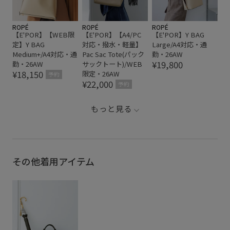
ROPÉ
ROPÉ
ROPÉ
【E'POR】【WEB限
【E'POR】【A4/PC
【E'POR】Y BAG
定】Y BAG
対応・撥水・軽量】
Large/A4対応・通
Medium+/A4対応・通
Pac Sac Tote(パック
勤・26AW
¥19,800
勤・26AW
サックトート)/WEB
¥18,150
限定・26AW
予約
¥22,000
予約
もっと見る
その他着用アイテム