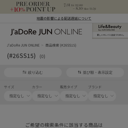
地震の影響による配送遅延について
新しいキレイと出合うために。
J'aDoRe JUN ONLINE（ジャドール ジュ
ン オンライン）
J'aDoRe JUN ONLINE
商品検索 (#26SS15)
(#26SS15)
(0)
絞り込む
並び順・表示設定
サイズ
カラー
販売タイプ
ブランド
ご希望の検索条件に該当する商品は