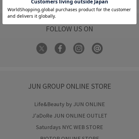
FOLLOW US ON
JUN GROUP ONLINE STORE
Life&Beauty by JUN ONLINE
J'aDoRe JUN ONLINE OUTLET
Saturdays NYC WEB STORE
BIOTOP ONLINE STORE