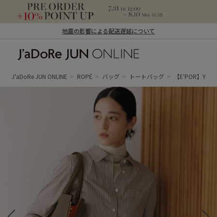
地震の影響による配送遅延について
J'aDoRe JUN ONLINE（ジャドール ジュ
ン オンライン）
J'aDoRe JUN ONLINE
ROPÉ
バッグ
トートバッグ
【E'POR】Y B