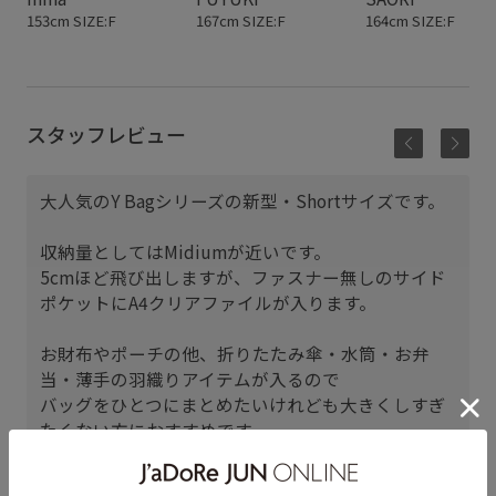
153cm SIZE:F
167cm SIZE:F
164cm SIZE:F
スタッフレビュー
大人気のY Bagシリーズの新型・Shortサイズです。
収納量としてはMidiumが近いです。
5cmほど飛び出しますが、ファスナー無しのサイド
ポケットにA4クリアファイルが入ります。
お財布やポーチの他、折りたたみ傘・水筒・お弁
当・薄手の羽織りアイテムが入るので
バッグをひとつにまとめたいけれども大きくしすぎ
たくない方におすすめです。
アトレ恵比寿