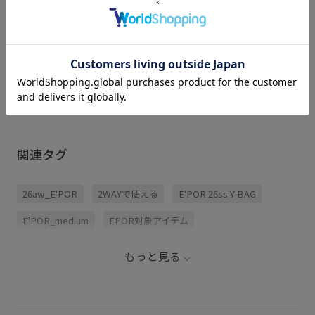
ERI (157cm)
着用サイズ : F
カラー : ワイン (66)
関連タグ
26aw_E'POR
2WAYで使える
E'POR 26ss Y BAG
E'POR_medium
EPOR対象アイテム
Iラインシルエット
ROPÉ_autumn-summer03
もっと見る
Web限定
YBAG_2026spring_pr
Y_BAG
【E'POR】
きれいめ
オフィス
オフィスカジュアル