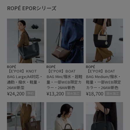
カジュアル
コーディネートしやすい
サイドジップ
ROPÉ EPORシリーズ
スタイリッシュ
ストラップ
ストレスフリー
スーツ
バッグ
バーガンディー
ビジネス
ビジネスバッグ
ポリエステル
リサイクル
ワインレッド
取り外し可能
取り外し可能なストラップ
合わせやすい
快適
通勤バッグ
通勤用
高見え
ROPÉ
ROPÉ
ROPÉ
【E'POR】KNOT
【E'POR】BOAT
【E'POR】BOAT
BAG Large/A4対応・
BAG Mini/撥水・超軽
BAG Medium/撥水・
通勤・撥水・軽量・
量・一部WEB限定カ
軽量・一部WEB限定
26AW新型
ラー・26AW新色
カラー・26AW新色
¥24,200
¥13,200
¥18,700
予約
撥水加工
撥水加工