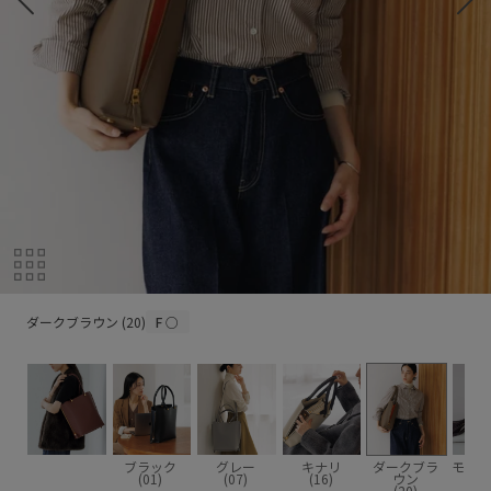
ダークブラウン (20)
ダークブラウン (20)
F
○
ブラック
グレー
キナリ
ダークブラ
モスグ
(01)
(07)
(16)
ウン
(3
(20)