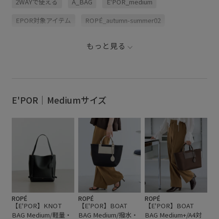
2WAYで使える
A_BAG
E'POR_medium
#ootd #outfitoftheday #
セットアップ
EPOR対象アイテム
ROPÉ_autumn-summer02
ROPÉ_autumn-summer06
ROPÉ_recommend_2026.7-8
もっと見る
Wbag_pickup
【E'POR】
きちんと感
きれいめ
アイコニック
エレガント
カジュアル
スッキリ
デイリー使い
デスク
トートバッグ
バッグ
E'POR｜Mediumサイズ
ベルト
ポリエステル
ポーチ
リサイクル
取り外し可能
幅広
快適
抜け感
秋冬
通勤バッグ
ROPÉ
ROPÉ
ROPÉ
【E'POR】KNOT
【E'POR】BOAT
【E'POR】BOAT
BAG Medium/軽量・
BAG Medium/撥水・
BAG Medium+/A4対