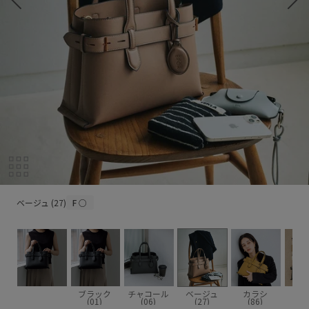
ベージュ (27)
ベージュ (27)
F
○
ブラック
チャコール
ベージュ
カラシ
(01)
(06)
(27)
(86)