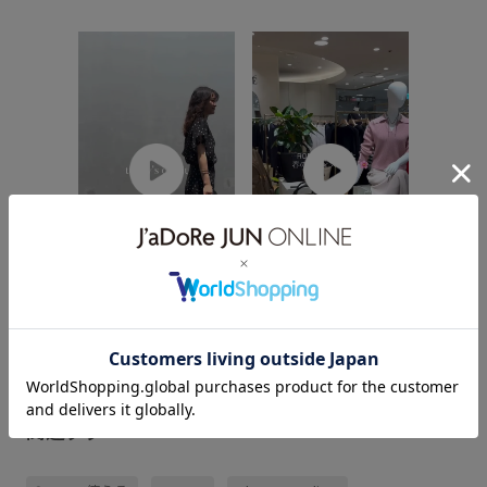
【2026.
「A BA
Medium
の2サイズ
【2026.07.31】today's
【2026.03.10】春のオフ
ンドルの
outfit♡ 今日は1日を通し
ィスコーデ🌸 ⁡ キュプラ
ファベッ
て過ごしやすい気候でし
シルクボリュームスリー
ることか
たね☀️ 新作デヴォーのド
ブブラウス ¥19,800
「A BA
ットセットアップ。 セッ
taxin #GGH35161 ⁡ [美人
で収納力
トできるとワンピース見
スカート]トリアセツイル
らデイリ
えするし、 単品でもシル
ポケット付きタイトスカ
躍しますよ
関連タグ
エットがすごく綺麗で着
ート(デニムライク)
回し抜群でおすすめです♪
¥25,300 taxin
カラシ色のバッグで遊び
#GGC35350
心をプラス💛 #ROPÉ