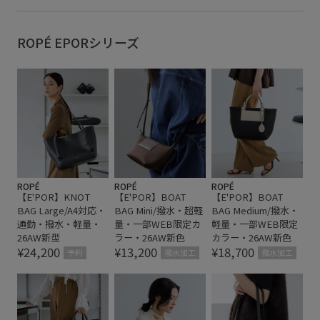
ROPÉ EPORシリーズ
ROPÉ
ROPÉ
ROPÉ
【E'POR】KNOT
【E'POR】BOAT
【E'POR】BOAT
BAG Large/A4対応・
BAG Mini/撥水・超軽
BAG Medium/撥水・
通勤・撥水・軽量・
量・一部WEB限定カ
軽量・一部WEB限定
26AW新型
ラー・26AW新色
カラー・26AW新色
¥24,200
¥13,200
¥18,700
予約
撥水加工
撥水加工