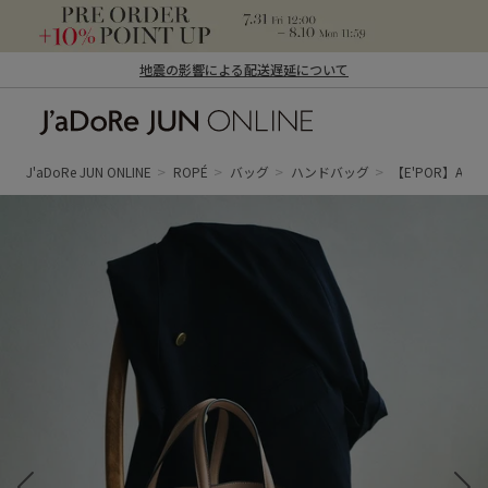
地震の影響による配送遅延について
J'aDoRe JUN ONLINE（ジャドール ジュ
ン オンライン）
J'aDoRe JUN ONLINE
ROPÉ
バッグ
ハンドバッグ
【E'POR】A BA