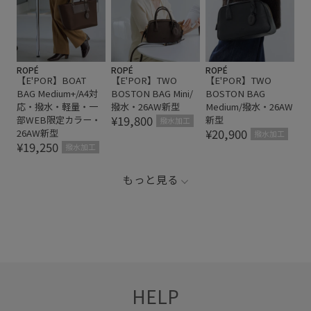
ROPÉ
ROPÉ
ROPÉ
【E'POR】BOAT
【E'POR】TWO
【E'POR】TWO
BAG Medium+/A4対
BOSTON BAG Mini/
BOSTON BAG
応・撥水・軽量・一
撥水・26AW新型
Medium/撥水・26AW
¥19,800
部WEB限定カラー・
新型
撥水加工
¥20,900
26AW新型
撥水加工
¥19,250
撥水加工
もっと見る
HELP