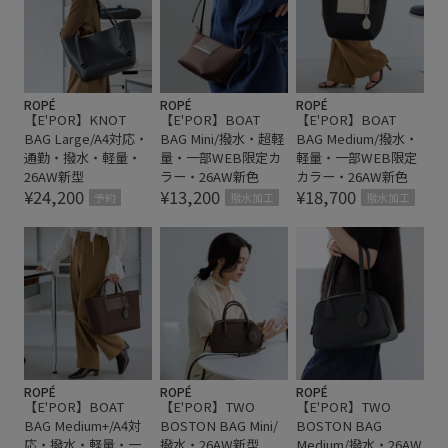
ROPÉ
ROPÉ
ROPÉ
【E'POR】KNOT
【E'POR】BOAT
【E'POR】BOAT
BAG Large/A4対応・
BAG Mini/撥水・超軽
BAG Medium/撥水・
通勤・撥水・軽量・
量・一部WEB限定カ
軽量・一部WEB限定
26AW新型
ラー・26AW新色
カラー・26AW新色
¥24,200
¥13,200
¥18,700
予約
撥水加工
撥水加工
ROPÉ
ROPÉ
ROPÉ
【E'POR】BOAT
【E'POR】TWO
【E'POR】TWO
BAG Medium+/A4対
BOSTON BAG Mini/
BOSTON BAG
応・撥水・軽量・一
撥水・26AW新型
Medium/撥水・26AW