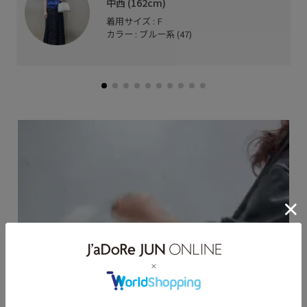
中西 (162cm)
着用サイズ : F
カラー : ブルー系 (47)