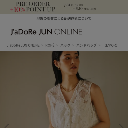
地震の影響による配送遅延について
J'aDoRe JUN ONLINE（ジャドール ジュ
ン オンライン）
J'aDoRe JUN ONLINE
ROPÉ
バッグ
ハンドバッグ
【E'POR】【数量