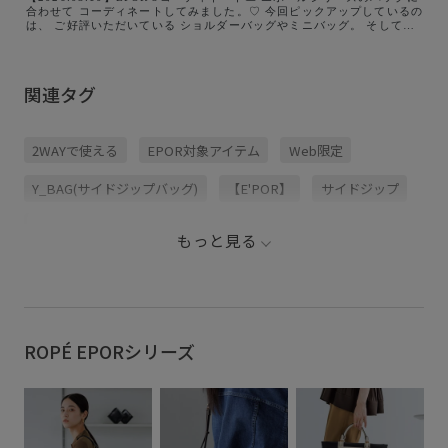
合わせて コーディネートしてみました。♡ 今回ピックアップしているの
は、 ご好評いただいている ショルダーバッグやミニバッグ。 そして、
新作のバンブーバッグは A4が入るサイズで 他にはないオシャレな通勤
バッグです🌟 形もカラーも豊富にご用意しております。 自分のスタイ
ルに合うバッグを ぜひ見つけてください♪
関連タグ
2WAYで使える
EPOR対象アイテム
Web限定
Y_BAG(サイドジップバッグ)
【E'POR】
サイドジップ
ストラップ
バッグ
ポリエステル
ミニバッグ
もっと見る
リサイクル
収納力
取り外し可能
取り外し可能なストラップ
快適
長財布
高見え
ROPÉ EPORシリーズ