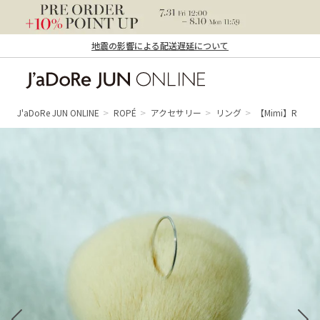
地震の影響による配送遅延について
J'aDoRe JUN ONLINE（ジャドール ジュ
ン オンライン）
J'aDoRe JUN ONLINE
ROPÉ
アクセサリー
リング
【Mimi】R（