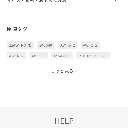
サイズ・素材・お手入れ方法
関連タグ
22AW_ROPÉ
24SS40
AW_D_2
AW_G_2
AW_R_2
AW_S_2
rope2000
R（ロペ アール）
アクセサリー
ジャドール限定
プラチナ
ミニマル
もっと見る
リング
リングアクセサリー
通年対応
HELP