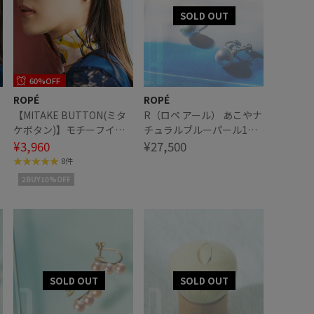
60%OFF
ROPÉ
ROPÉ
【MITAKE BUTTON(ミタ
R（ロペ アール） あこやナ
ケボタン)】モチーフイヤ
チュラルブルーパール1粒
リング
¥3,960
イヤリング
¥27,500
8件
2BUY10%OFF