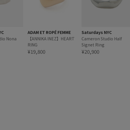
YC
ADAM ET ROPÉ FEMME
Saturdays NYC
dio Nona
【ANNIKA INEZ】HEART
Cameron Studio Half
RING
Signet Ring
¥19,800
¥20,900