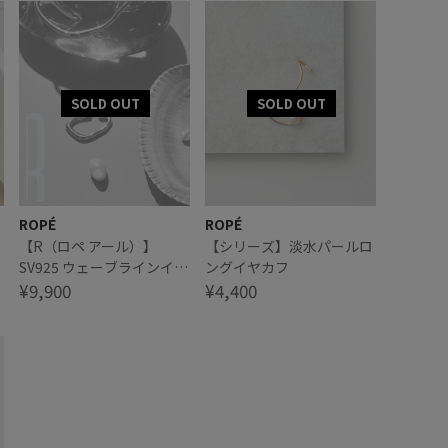
ROPÉ
ROPÉ
【R（ロペ アール）】
【シリーズ】淡水パールロ
SV925 ウェーブラインイヤ
ングイヤカフ
ーカフ
¥9,900
¥4,400