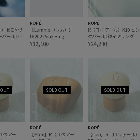
ROPÉ
ROPÉ
ル）あこやナ
【Lemme.（レム）】
R（ロペ アール）K10 ピン
ーパール1粒
L5202 Peak Ring
クパール1粒イヤリング
¥12,100
¥24,200
ROPÉ
ROPÉ
ロペ アー
【Mimi】R（ロペ アー
【Lulu】R（ロペ アール）