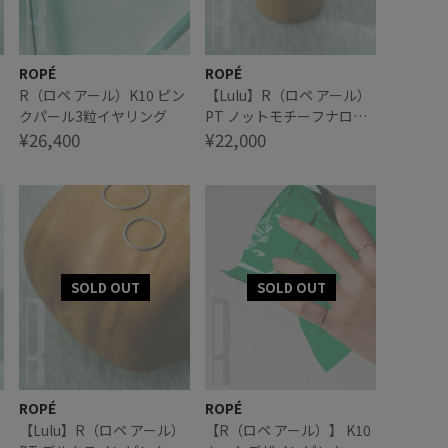
ROPÉ
ROPÉ
R（ロペ アール）K10 ピン
【Lulu】R（ロペ アール）
クパール3粒イヤリング
PT ノットモチーフナロー
¥26,400
リング
¥22,000
ROPÉ
ROPÉ
【Lulu】R（ロペ アール）
【R（ロペ アール）】 K10