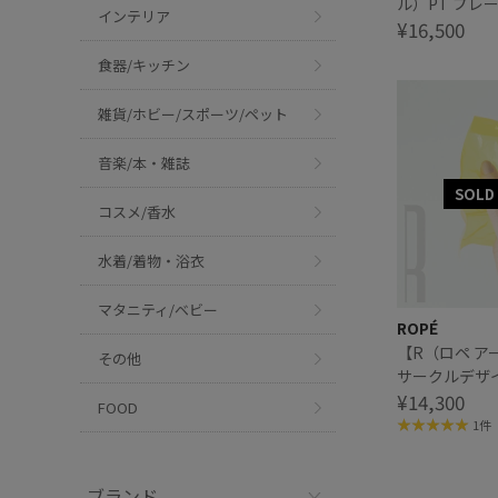
ル）PT プレ
インテリア
ング
¥16,500
食器/キッチン
雑貨/ホビー/スポーツ/ペット
音楽/本・雑誌
コスメ/香水
水着/着物・浴衣
マタニティ/ベビー
ROPÉ
【R（ロペ アー
その他
サークルデザ
¥14,300
FOOD
1件
ブランド