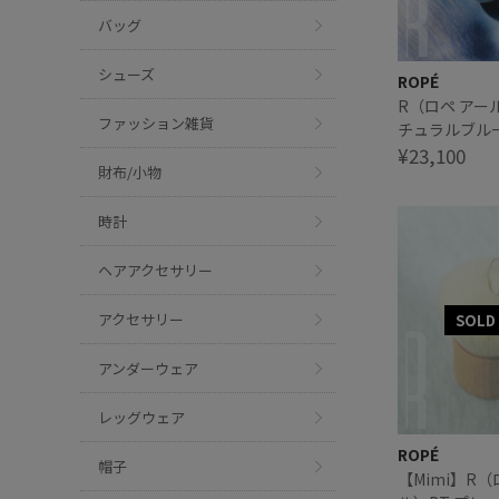
バッグ
シューズ
ROPÉ
R（ロペ アー
ファッション雑貨
チュラルブル
リング
¥23,100
財布/小物
時計
ヘアアクセサリー
アクセサリー
アンダーウェア
レッグウェア
ROPÉ
帽子
【Mimi】R（