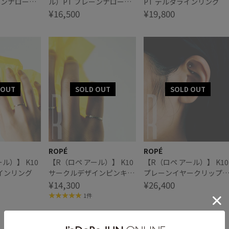
ーンナローリ
ル）PT プレーンナローピ
PT デルタラインリング
ンキーリング
¥16,500
¥19,800
ROPÉ
ROPÉ
ル）】 K10
【R（ロペ アール）】 K10
【R（ロペ アール）】 K10
インリング
サークルデザインピンキー
プレーンイヤークリップ
リング
¥14,300
(片耳)
¥26,400
1件