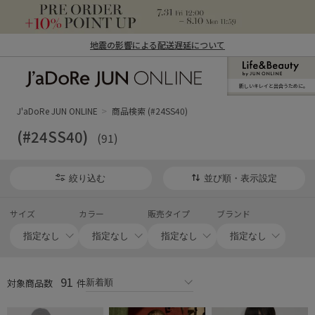
地震の影響による配送遅延について
新しいキレイと出合うために。
J'aDoRe JUN ONLINE（ジャドール ジュ
ン オンライン）
J'aDoRe JUN ONLINE
商品検索 (#24SS40)
(#24SS40)
(91)
絞り込む
並び順・表示設定
サイズ
カラー
販売タイプ
ブランド
91
対象商品数
件