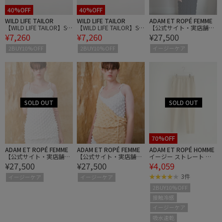
40%OFF
40%OFF
WILD LIFE TAILOR
WILD LIFE TAILOR
ADAM ET ROPÉ FEMME
【WILD LIFE TAILOR】SU
【WILD LIFE TAILOR】SU
【公式サイト・実店舗限
¥7,260
¥7,260
¥27,500
VIN COTTON バスクシャ
VIN COTTON バスクシャ
定】【OPEN SESAME CL
ツ ハーフ スリーブ
ツ ハーフ スリーブ
UB】DORIAN CAMISOLE
2BUY10%OFF
2BUY10%OFF
イージーケア
70%OFF
ADAM ET ROPÉ FEMME
ADAM ET ROPÉ FEMME
ADAM ET ROPÉ HOMME
【公式サイト・実店舗限
【公式サイト・実店舗限
イージー ストレート ア
¥27,500
¥27,500
¥4,059
定】【OPEN SESAME CL
定】【OPEN SESAME CL
ンクルパンツ / 速乾 /冷
UB】DORIAN CAMISOLE
UB】DORIAN CAMISOLE
感 / イージーケア / ユニ
3件
イージーケア
イージーケア
セックス
2BUY10%OFF
接触冷感
イージーケア
吸水速乾