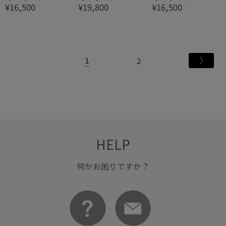
¥16,500
¥19,800
¥16,500
ル）PT プレーンナロー
ル）PT デルタラインリ
ル）PT デルタラインピ
ピンキーリング
ング
ンキーリング
1
2
HELP
何かお困りですか？