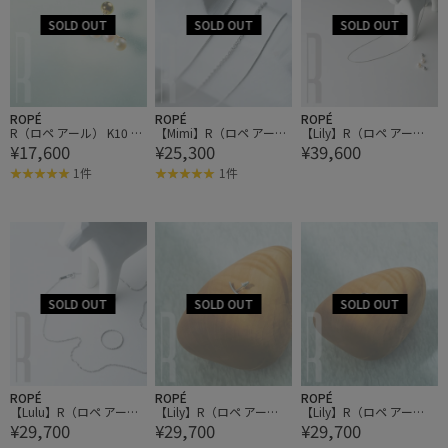
ROPÉ
ROPÉ
ROPÉ
R（ロペ アール） K10 ピ
【Mimi】R（ロペ アー
【Lily】R（ロペ アー
¥17,600
¥25,300
¥39,600
ンクパール5粒カーブラ
ル）PT ベネチアン45チ
ル）PT ベネチアン70チ
インピアス(片耳)
ェーンショートネックレ
ェーンショートネックレ
1件
1件
ス
ス
ROPÉ
ROPÉ
ROPÉ
【Lulu】R（ロペ アー
【Lily】R（ロペ アー
【Lily】R（ロペ アー
¥29,700
¥29,700
¥29,700
ル）PT スクリューチェ
ル）PT ラインモチーフ
ル）PT ラインモチーフ
ーンショートネックレス
ピアス
クライマーピアス