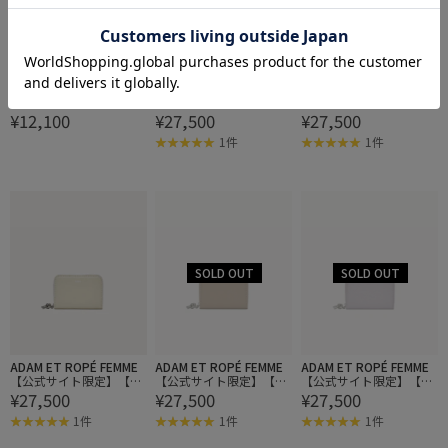
ROPÉ
ADAM ET ROPÉ FEMME
ADAM ET ROPÉ FEMME
【Lemme.（レム）】L52
【公式サイト限定】【VA
【公式サイト限定】【VA
¥12,100
¥27,500
¥27,500
02 Peak Ring
SIC】ROUND MINI MINI
SIC】ROUND MINI MINI
1件
1件
ADAM ET ROPÉ FEMME
ADAM ET ROPÉ FEMME
ADAM ET ROPÉ FEMME
【公式サイト限定】【VA
【公式サイト限定】【VA
【公式サイト限定】【VA
¥27,500
¥27,500
¥27,500
SIC】ROUND MINI MINI
SIC】ROUND MINI MINI
SIC】ROUND MINI MINI
1件
1件
1件