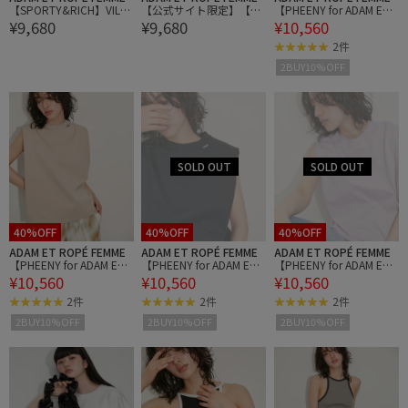
【SPORTY&RICH】VILLA
【公式サイト限定】【SP
【PHEENY for ADAM ET
¥9,680
¥9,680
¥10,560
T SHIRT
ORTY&RICH】CURSIVE L
ROPE'】Organic Cotton
OGO T SHIRT
N/S
2件
2BUY10%OFF
40%OFF
40%OFF
40%OFF
ADAM ET ROPÉ FEMME
ADAM ET ROPÉ FEMME
ADAM ET ROPÉ FEMME
【PHEENY for ADAM ET
【PHEENY for ADAM ET
【PHEENY for ADAM ET
¥10,560
¥10,560
¥10,560
ROPE'】Organic Cotton
ROPE'】Organic Cotton
ROPE'】Organic Cotton
N/S
N/S
N/S
2件
2件
2件
2BUY10%OFF
2BUY10%OFF
2BUY10%OFF