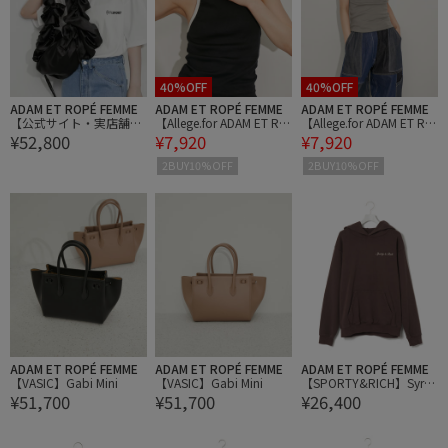
40%OFF
40%OFF
ADAM ET ROPÉ FEMME
ADAM ET ROPÉ FEMME
ADAM ET ROPÉ FEMME
【公式サイト・実店舗限
【Allege.for ADAM ET RO
【Allege.for ADAM ET RO
¥52,800
¥7,920
¥7,920
定】【OperaSPORT(オ
PE'】BI COLOR TANK TO
PE'】BI COLOR TANK TO
ペラスポーツ)】SHIRLEY
P
P
2BUY10%OFF
2BUY10%OFF
BAG
ADAM ET ROPÉ FEMME
ADAM ET ROPÉ FEMME
ADAM ET ROPÉ FEMME
【VASIC】Gabi Mini
【VASIC】Gabi Mini
【SPORTY&RICH】Syrac
¥51,700
¥51,700
¥26,400
use Hoodie