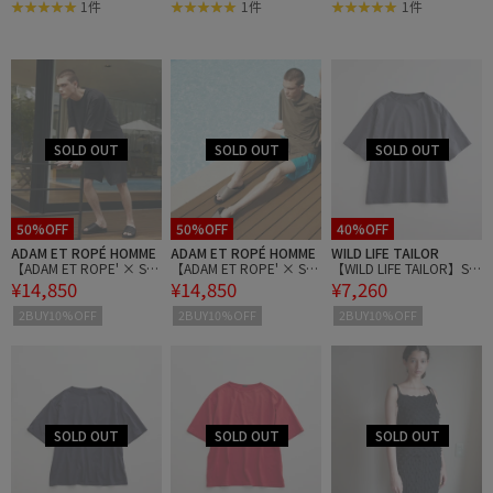
1件
1件
1件
50%OFF
50%OFF
40%OFF
ADAM ET ROPÉ HOMME
ADAM ET ROPÉ HOMME
WILD LIFE TAILOR
【ADAM ET ROPE' × Sp
【ADAM ET ROPE' × Sp
【WILD LIFE TAILOR】SU
¥14,850
¥14,850
¥7,260
eedo】Set UP / 2点セッ
eedo】Set UP / 2点セッ
VIN COTTON バスクシャ
ト
ト
ツ ハーフ スリーブ
2BUY10%OFF
2BUY10%OFF
2BUY10%OFF