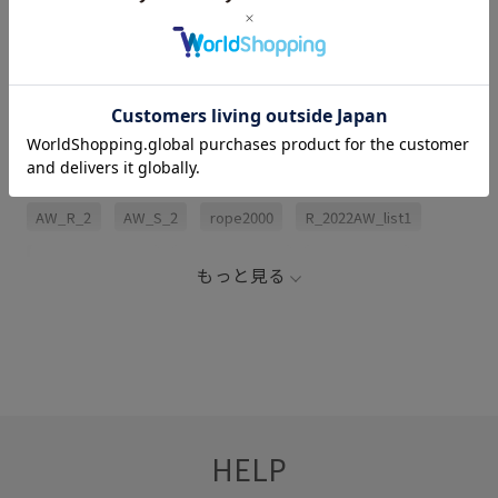
サイズ・素材・お手入れ方法
関連タグ
22AW_ROPÉ
24SS40
AW_D_2
AW_G_2
AW_R_2
AW_S_2
rope2000
R_2022AW_list1
R（ロペ アール）
きれいに見える
アクセサリー
もっと見る
ジャドール限定
スキニーシルエット
チェーン
チェーン ネックレス
チェーンアクセサリー
ネックレス
フェミニン
ブランドロゴ
プラチナ
プラチナアクセサリー
女性らしい印象
着脱しやすい
HELP
程よいボリューム
華やか
通年対応