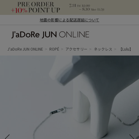
地震の影響による配送遅延について
J'aDoRe JUN ONLINE（ジャドール ジュ
ン オンライン）
J'aDoRe JUN ONLINE
ROPÉ
アクセサリー
ネックレス
【Lulu】