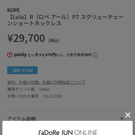
ROPÉ
【Lulu】R（ロペ アール）PT スクリューチェー
ンショートネックレス
¥29,700
(税込)
なら
月々2,475円
から。分割手数料無料
送料￥500
送料、お届け日数、お届け日時指定について
獲得ポイント数
540pt
お問い合わせ番号 GGZ12020
アイテム説明