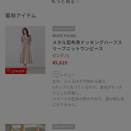
もっと見る
店舗LINEから、お問い合わせや、お取り置きできます✨
https://lin.ee/4IQH2hz
着用アイテム
2BUY10%OFF
ROPÉ PICNIC
メタル釦布帛ドッキングハーフス
リーブニットワンピース
ピンク / S
¥5,619
25%OFF
レビュー
丈は、ふくらはぎが隠れる長さ。
Vネックになっているので、首元がすっき
りとした印象に。
スカートの生地が厚みがあり、透け感も気
になりません。
2BUY10%OFF