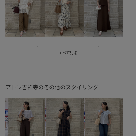
スウェット
スカート
スカーフ
スッキリ
セットアップ
タック
チェーン
デイリーで活躍
デコルテがきれい
トップス
トレンド
ドライ
ドライタッチ
ニット
ニットワンピース
ハリ感
すべて見る
ハンドバッグ
バイカラー
バランスが良い
パンツ
フェイクレザー
フェミニン
フレアスカート
アトレ吉祥寺のその他のスタイリング
ブラウス
ミニマル
ミュール
メッシュ
メッシュ素材
モノトーン
リブニット
ワイドパンツ
ワントーンコーデ
上品
切り替え
取り外し可能
大人可愛い
女性らしさ
差し色
布帛
快適
快適なはき心地
抜け感
日傘
楽な着心地