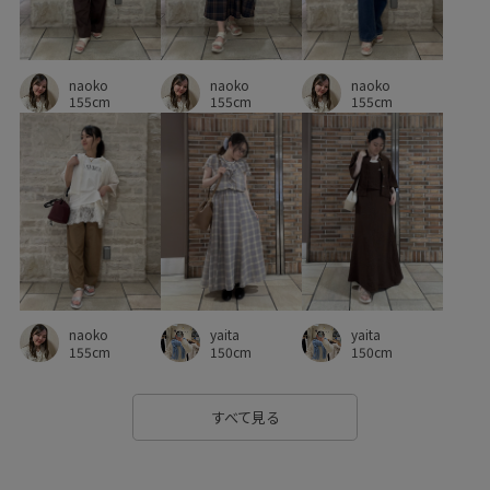
着心地が良い
知的
程よい厚み
立体感
naoko
naoko
素肌に優しい
耐久性
華やか
落ち着いた色
軽快
naoko
155cm
155cm
155cm
通気性
都会的
長財布
靴
yaita
yaita
naoko
150cm
150cm
155cm
すべて見る