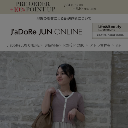
地震の影響による配送遅延について
新しいキレイと出合うために。
J'aDoRe JUN ONLINE（ジャドール ジュ
ン オンライン）
J'aDoRe JUN ONLINE
SNaP/Me
ROPÉ PICNIC
アトレ吉祥寺
naoko