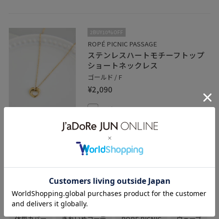
2BUY10%OFF
ROPÉ PICNIC PASSAGE
ステンレスハートモチーフトップ
ショートネックレス
ゴールド / F
¥2,090
レビュー
大人かわいいハートモチーフ♪
細身のチェーンが華奢見えします。
関連タグ
春コーデ
初夏コーデ
夏コーデ
デートコーデ
お出かけコーデ
旅行コーデ
女子会コーデ
体型カバー
きれいめコーデ
ROPÉ PICNIC
ウェーブ