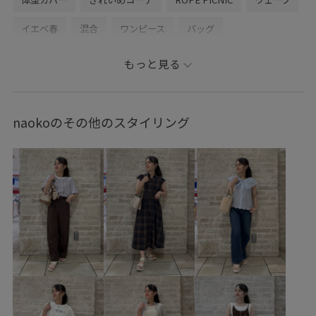
イエベ春
混合
ワンピース
バッグ
ショルダーバッグ
シューズ
パンプス
アクセサリー
もっと見る
ネックレス
GDE16090
GIA16080
GIX16180
GIZ16180
26mother'sday
26SS10
26SS10dp
naokoのその他のスタイリング
26SS10gs
26SS10r
26SS15
26SS20
26SS20dp
2WAYで使える
onepiece_pickup
RP26SS
RP26SS_goods
Tシャツ
Vネック
Wshoes_pickup
きちんと感
きれいに見える
きれいめ
ふんわり
ウエストがゴム
オフィス
オフィスカジュアル
カジュアル
キャッチー
コントラスト
ゴム仕様
サンダル
ショート丈
シンプル
ジャケット