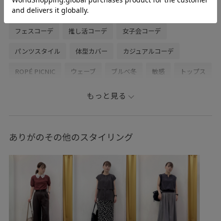
初夏コーデ
夏コーデ
お出かけコーデ
旅行コーデ
フェスコーデ
推し活コーデ
女子会コーデ
パンツスタイル
体型カバー
カジュアルコーデ
ROPÉ PICNIC
ウェーブ
ブルべ冬
敏感
トップス
ニット/セーター
タンクトップ
パンツ
チノパンツ
もっと見る
バッグ
ショルダーバッグ
GDF16040
GDM16600
GDS16180
GIX46000
26RPUVCARE
26SS10
ありがのその他のスタイリング
26SS10dp
26SS10gs
26SS10r
26SS15
26SS20
26SS20dp
26SSRPgoods
2WAYで使える
Exclusive_GW
NEWERA別注
RP26SS
RP26SS_goods
Tシャツ
UVカット