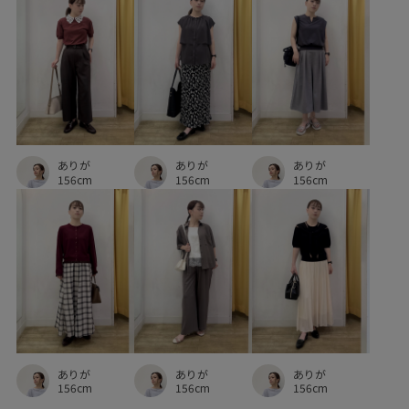
ポケット付き
ポリウレタン
ポリエステル
ポーチ
メリハリ
モノトーン
ユニセックス
リブ
リュック
リラックス感
ワイドパンツ
上品
二の腕が隠れる
代表モデル
伸縮性
光沢感
ありが
ありが
ありが
冷んやり
別注
別注アイテム
別注コラボバッグ
156cm
156cm
156cm
取り外し可能
大人っぽい
大人カジュアル
小物
幅広
快適
抜け感
接触冷感
旅行
普段使いも出来る
機能素材
清涼感
男女兼用
着回しやすい
程よい厚み
立体感
素肌に優しい
締め付けない
脚長効果
薄手
軽快
透け感
ありが
ありが
ありが
長財布
156cm
156cm
156cm