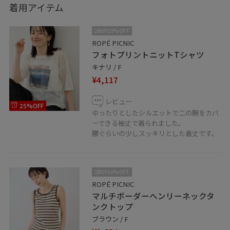
着用アイテム
2BUY10%OFF
ROPÉ PICNIC
フォトプリントニットTシャツ
キナリ / F
¥4,117
レビュー
25%OFF
ゆったりとしたシルエットで二の腕をカバ
ーできる袖丈で着られました。
腰ぐらいの少しスッキリとした着丈です。
2BUY10%OFF
ROPÉ PICNIC
マルチボーダーヘンリーネックタ
ンクトップ
ブラウン / F