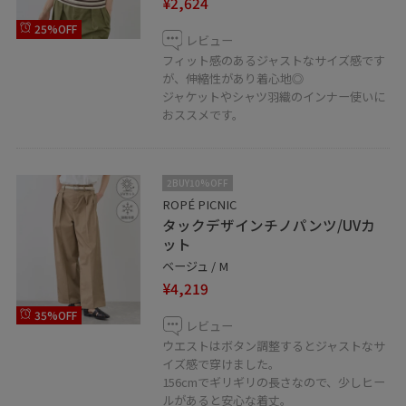
¥2,624
25%OFF
レビュー
フィット感のあるジャストなサイズ感です
が、伸縮性があり着心地◎
ジャケットやシャツ羽織のインナー使いに
おススメです。
2BUY10%OFF
ROPÉ PICNIC
タックデザインチノパンツ/UVカ
ット
ベージュ / M
¥4,219
35%OFF
レビュー
ウエストはボタン調整するとジャストなサ
イズ感で穿けました。
156cmでギリギリの長さなので、少しヒー
ルがあると安心な着丈。