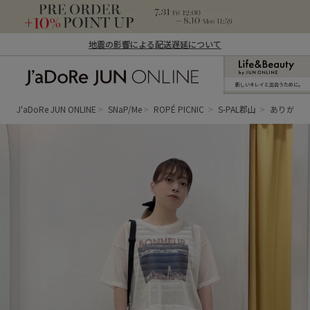
地震の影響による配送遅延について
新しいキレイと出合うために。
J'aDoRe JUN ONLINE（ジャドール ジュ
ン オンライン）
J'aDoRe JUN ONLINE
SNaP/Me
ROPÉ PICNIC
S-PAL郡山
ありが