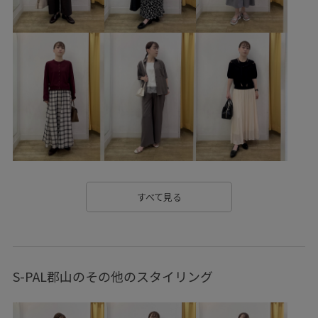
Wbottoms_pickup
きれいめ
こなれ感
さらりとした
カシュクール
カジュアル
カーディガン
キャップ
キャミソール
コットン
コットン100%
コットンツイル
ゴム仕様
サイズ調整
サステナブル
サブバッグ
シアー
シアー感
シャツ
ショート丈
シンプル
スカート
ストレスフリー
ストレッチ性
スポーツ
タイト
タック
タックデザイン
すべて見る
チノパン
テーパード
デイリー使い
トラッド
ドライ
ニット
ハイウエスト
ハンドバッグ
S-PAL郡山のその他のスタイリング
バックパック
フーディー
ブークレ素材
プレゼント用
ヘルシー
ヘンリーネック
ベーシック