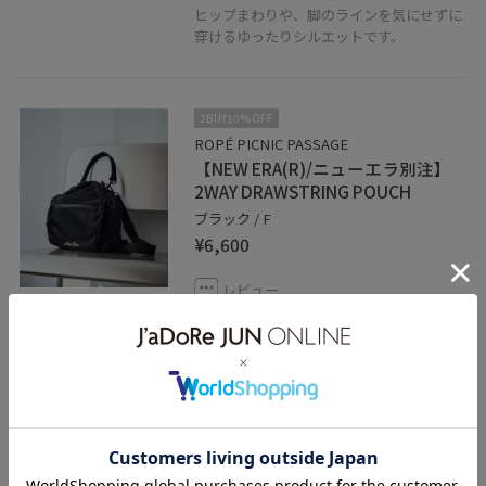
ヒップまわりや、脚のラインを気にせずに
穿けるゆったりシルエットです。
2BUY10%OFF
ROPÉ PICNIC PASSAGE
【NEW ERA(R)/ニューエラ別注】
2WAY DRAWSTRING POUCH
ブラック / F
¥6,600
レビュー
ちょっとしたお出かけにも使いやすいミド
ルサイズバッグ。
マチもしっかりあるのでスマートフォン、
ミニ財布を入れてもゆとりのあるサイズ感
です！
関連タグ