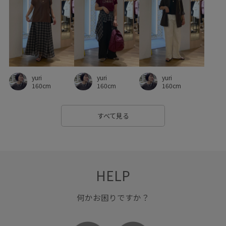
小物
幅広
快適
抜け感
接触冷感
撚糸
日傘
機能素材
清涼感
異素材ドッキング
秋冬
綿素材
肌離れが良い
胸ポケット
華やか
薄手
見た目以上の収納
軽快
透け感
通気性
都会的
yuri
yuri
yuri
160cm
160cm
160cm
すべて見る
HELP
何かお困りですか？