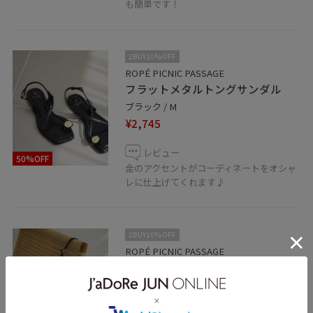
も簡単です！
2BUY10%OFF
ROPÉ PICNIC PASSAGE
フラットメタルトングサンダル
ブラック / M
¥2,745
レビュー
50%OFF
金のアクセントがコーディネートをオシャ
レに仕上げてくれます♪
2BUY10%OFF
ROPÉ PICNIC PASSAGE
ペーパーライクバケットバッ
グ/2WAY
ブラック / F