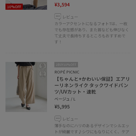
¥3,594
10%OFF
レビュー
カラーアクセントになるフォトTは、一枚
でも存在感があり、また首なども伸びなく
て丈夫で長持ちするところもおすすめで
す！
2BUY10%OFF
ROPÉ PICNIC
【ちゃんと+かわいい保証】エアリ
ーリネンライク タックワイドパン
ツ/UVカット・速乾
ベージュ / L
¥5,995
レビュー
薄手なのにハリのあるデザインでシルエッ
トが綺麗です♪シワにもなりにくく、ケア