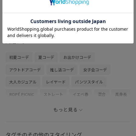
¥3,245
50%OFF
レビュー
存在感のあるシルエットと、夏らしい素材
でアクセントにピッタリです。
関連タグ
初夏コーデ
夏コーデ
お出かけコーデ
アウトドアコーデ
推し活コーデ
女子会コーデ
大人カジュアル
レイヤード
パンツスタイル
ROPÉ PICNIC
ストレート
イエベ春
混合
高身長
トップス
Tシャツ/カットソー
シャツ/ブラウス
もっと見る
パンツ
バッグ
ハンドバッグ
シューズ
サンダル
GDH16500
GDM16320
GDS16220
GIA16240
タグチのその他のスタイリング