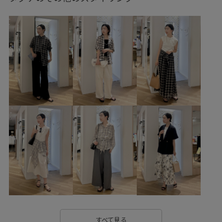
GIX16190
1枚でも着れる
26mother'sday
26RPUVCARE
26SS10
26SS10r
26SS15
26SS20
26SS20dp
26SS_エアリーリネンライク
26SSお着軽シャツ
26SSエアリーリネンライク
2WAYで使える
blouse_pickup
RP26SS
RP26SS着映えトップス
Tシャツ
UVカット
お気に入りアイテム_pickup
きちんと感
きれいめ
こなれ感
さりげないアクセント
ちゃんとプラスかわいい保証
イージーパンツ
オフショルダー
カシュクール
カジュアル
カジュアルすぎない
カーディガン
キャミソール
すべて見る