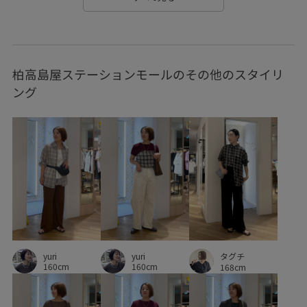
グラフィックT
コットン
コントラスト
サイズ調整
サステナブル
シアー
シアー感
シャツ
シワ感
柏高島屋ステーションモールのその他のスタイリ
シンプル
ジャケット
スタンドフリル
スッキリ
ング
セットアップ
セットアップ対象商品
デニム合わせ
トレンド
トレンド感
ドライ
ドライタッチ
ナチュラル
ニット
バランスが良い
フリル
フリーサイズ
フーディー
ブラウス
ブルゾン
ベーシック
ボイル
メッシュ
リゾート感
リラックス感
ワイドパンツ
ワンピース
yuri
yuri
タグチ
ヴィンテージ
ヴィンテージ感
上品
伸縮性
160cm
160cm
168cm
光沢感
冷んやり
大人っぽい
安定感
定番