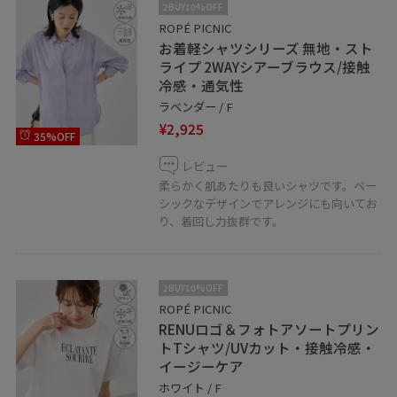
2BUY10%OFF
ROPÉ PICNIC
お着軽シャツシリーズ 無地・スト
ライプ 2WAYシアーブラウス/接触
冷感・通気性
ラベンダー / F
¥2,925
35%OFF
レビュー
柔らかく肌あたりも良いシャツです。ベー
シックなデザインでアレンジにも向いてお
り、着回し力抜群です。
2BUY10%OFF
ROPÉ PICNIC
RENUロゴ＆フォトアソートプリン
トTシャツ/UVカット・接触冷感・
イージーケア
ホワイト / F