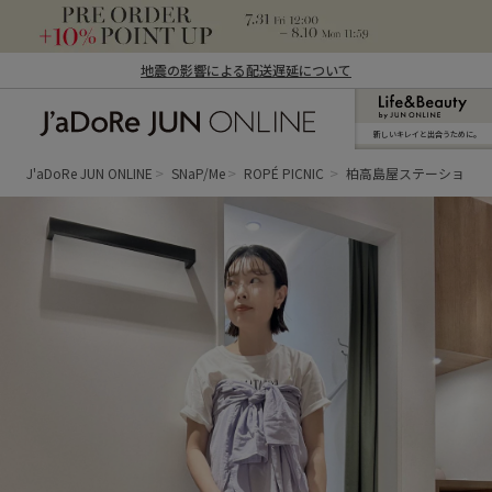
地震の影響による配送遅延について
新しいキレイと出合うために。
J'aDoRe JUN ONLINE（ジャドール ジュ
ン オンライン）
J'aDoRe JUN ONLINE
SNaP/Me
ROPÉ PICNIC
柏高島屋ステーション