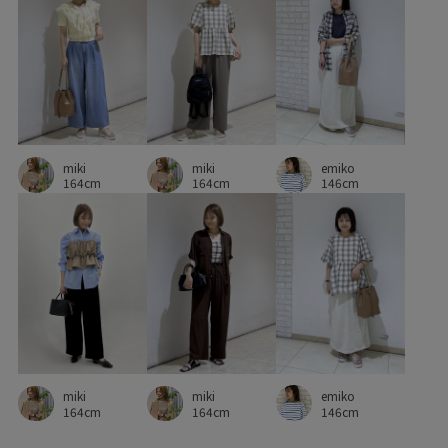
快適なはき心地
抜け感
接触冷感
日傘
機能素材
異素材ドッキング
程よい厚み
立体感
華やか
落ち着いた色
薄手
見た目以上の収納
軽快
透け感
通気性
都会的
miki
emiko
miki
164cm
146cm
164cm
emiko
miki
miki
146cm
164cm
164cm