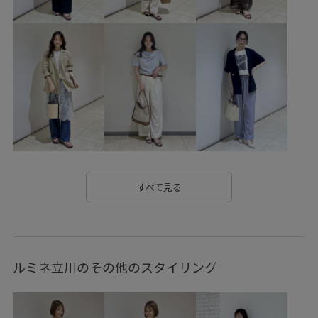
RP26SS
RP26SS着映えトップス
Tシャツ
UVカット
きれいめ
オフィス
オフィスカジュアル
カジュアル
カジュアルすぎない
カーディガン
キラキラ
クーポン対象商品
グラフィックT
コントラスト
サステナブル
サンダル
シャツ
シンプル
シンプルなトップス
ジャケット
スタイルアップ
スッキリ
セットアップ
デニム合わせ
トレンド
すべて見る
トレンド感
ドライ
パール
ビジュー
ビスチェ
ブルゾン
メッシュ
メッシュ素材
ワイドシルエット
ルミネ立川のその他のスタイリング
ワイドパンツ
ワンピース
上品
伸縮性
冷んやり
大人カジュアル
安定感
定番
小物
快適