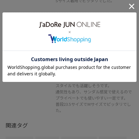
Sサイズ着用でピッタリでした。
2BUY10%OFF
ROPÉ PICNIC PASSAGE
メッシュミュールパンプス
ブラウン / M
¥4,497
レビュー
25%OFF
夏らしいメッシュサンダル。
柔らかくヒールも安定しており夏のお仕事
スタイルでも活躍しそうです。
通気性もあり、サンダル感覚で使えるので
プライベートでも使いやすい一足です。
普段23.5サイズでMサイズでピッタリでし
た。
関連タグ