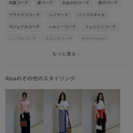
初夏コーデ
夏コーデ
お出かけコーデ
旅行コーデ
アウトドアコーデ
レイヤード
パンツスタイル
カジュアルコーデ
ヘルシーコーデ
フェミニンコーデ
シンプルコーデ
きれいめコーデ
ROPÉ PICNIC
ナチュラル
イエベ秋
混合
トップス
もっと見る
Tシャツ/カットソー
ポロシャツ
パンツ
デニムパンツ
バッグ
ハンドバッグ
シューズ
Rinaのその他のスタイリング
パンプス
GDM16320
GDM16900
GDS16060
GIA16080
GIX16190
26RPUVCARE
26SS10
26SS10r
26SS15
26SS20
26SS20dp
26SS20gsr
26SSRPボトム
26SSデニムpick_up
dogicon