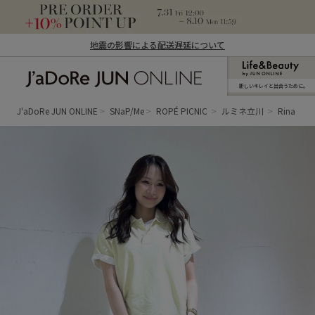
地震の影響による配送遅延について
新しいキレイと出合うために。
J'aDoRe JUN ONLINE（ジャドール ジュ
ン オンライン）
J'aDoRe JUN ONLINE
SNaP/Me
ROPÉ PICNIC
ルミネ立川
Rina