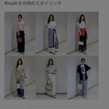
バンダナ/スカーフ
キーホルダー
GDC16090
Rinaのその他のスタイリング
GDM16900
GIA16240
GII56490
GIN26000
GIX16200
26mother'sday
26SS10
26SS10r
26SS15
26SS20
26SS20dp
26SS20gsr
Aライン
dogicon
RP26SS
RP26SS_goods
Tシャツ
きれいめ
イージーケア
オケージョン
オンにもオフにも
カジュアル
クーポン対象商品
コントラスト
サテン
シボ感
シャツ
シャープ
シワになりにくい
シワ感
シンプル
シンプルなニット
ジャケット
スカーフ
スッキリ
ストレスフリー
デイリーで活躍
トレンド
ドット柄
ニット
ハリ感
バイカラー
パンツ