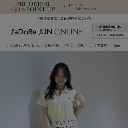
地震の影響による配送遅延について
新しいキレイと出合うために。
J'aDoRe JUN ONLINE（ジャドール ジュ
ン オンライン）
J'aDoRe JUN ONLINE
SNaP/Me
ROPÉ PICNIC
ルミネ立川
Rina