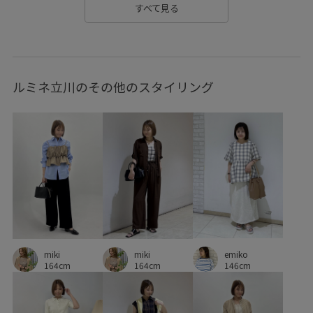
すべて見る
フェイクレザー
フリーサイズ
ブラウス
ブランドロゴ
ベルト
ベーシック
ベーシックカラー
ルミネ立川のその他のスタイリング
ポリエステル
マットサテン
ミニマル
メリハリ
リゾート感
リラックス感
レディライク
ワンピース
ヴィンテージ
ヴィンテージ感
上品
伸縮性
光沢感
大人っぽい
定番
差し色
幅広
淡いカラー
清涼感
滑らかな肌触り
滑らかな質感
秋冬
程よい厚み
美シルエット
華やか
emiko
miki
miki
落ち着いた色
薄手
裏地付き
財布
長財布
146cm
164cm
164cm
高級感