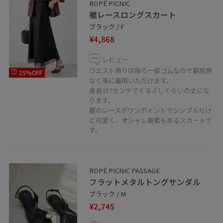
ROPÉ PICNIC
裾レースロングスカート
ブラック / F
¥4,868
レビュー
ウエスト周りは後ろ一部ゴムなので窮屈感
25%OFF
なく楽に着用いただけます。
身長157センチでくるぶしくらいの丈にな
ります。
裾のレースがワンポイントでシンプルだけ
ど可愛く、オシャレ要素もあるスカートで
す。
ROPÉ PICNIC PASSAGE
フラットメタルトングサンダル
ブラック / M
¥2,745