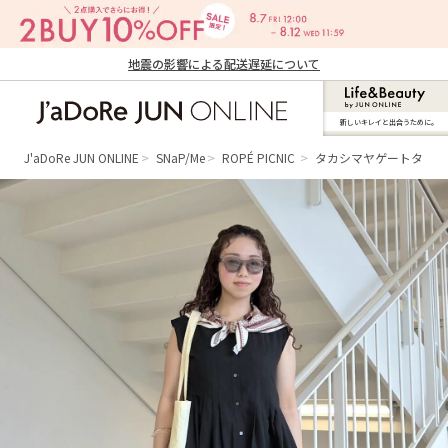
地震の影響による配送遅延について
新しいキレイと出合うために。
J'aDoRe JUN ONLINE（ジャドール ジュ
ン オンライン）
J'aDoRe JUN ONLINE
SNaP/Me
ROPÉ PICNIC
タカシマヤゲートタワ