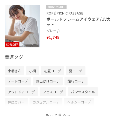
2BUY10%OFF
ROPÉ PICNIC PASSAGE
ボールドフレームアイウェア/UVカ
ット
グレー / F
¥1,749
50%OFF
関連タグ
小柄さん
小柄
初夏コーデ
夏コーデ
デートコーデ
お出かけコーデ
旅行コーデ
アウトドアコーデ
フェスコーデ
パンツスタイル
体型カバー
カジュアルコーデ
ヘルシーコーデ
シンプルコーデ
ROPÉ PICNIC
ウェーブ
イエベ秋
もっと見る