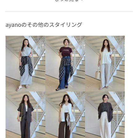
混合
低身長
トップス
シャツ/ブラウス
パンツ
デニムパンツ
バッグ
トートバッグ
シューズ
ayanoのその他のスタイリング
サンダル
ファッション雑貨
サングラス
財布/小物
バンダナ/スカーフ
アクセサリー
バングル/リストバンド
GDH16230
GDS16060
GIA16240
GIN26020
GIX36080
GIZ06030
GIZ06180
26mother'sday
26RPUVCARE
26SS10
26SS10r
26SS15
26SS20
26SS20dp
26SS20gsr
26SSRPボトム
26SSデニムpick_up
dogmagazine
RP26SS
RP26SS_goods
Tシャツ
WEB限定
Web限定カラー
きれいめ
こなれ感
アクリル
カジュアル