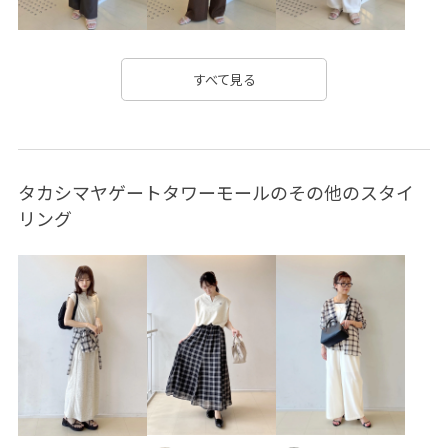
カットソー
キャップ
キラキラ
グラフィック
コットン
コーディネートのアクセント
サスティナブル
すべて見る
サステナブル
サブバッグ
シャツ
シャープ
シワ感
シンプル
シンプルなTシャツ
タカシマヤゲートタワーモールのその他のスタイ
シンプルなトップス
ジャケット
スカーフ
リング
スタイルアップ
スッキリ
セット
セットアップ
タウンユース
タック
チノパン
ツイストデザイン
デイリーで活躍
デニム合わせ
トレンド
トレンド感
ドライ
ナチュラル
ニュアンスカラー
バングル
バンダナ
パール
ビジュー
ビスチェ
ブラウス
ヘアアレンジ
ベルト
ベーシック
ペプラム