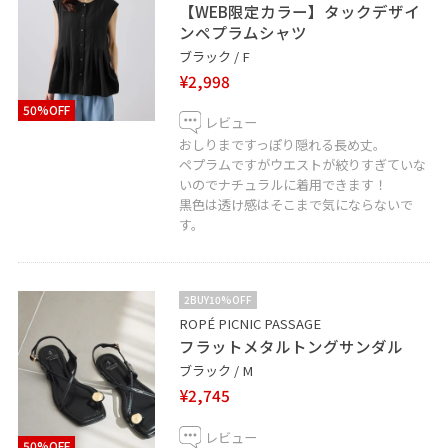
【WEB限定カラー】タックデザイ
ンペプラムシャツ
ブラック / F
¥2,998
50%OFF
レビュー
おしりまですっぽり隠れる長め丈。
ペプラムですがウエストが絞りすぎていな
いのでナチュラルに着用できます！
黒色は透け感はそこまで気にならないで
す。
2BUY10%OFF
ROPÉ PICNIC PASSAGE
フラットメタルトングサンダル
ブラック / M
¥2,745
レビュー
50%OFF