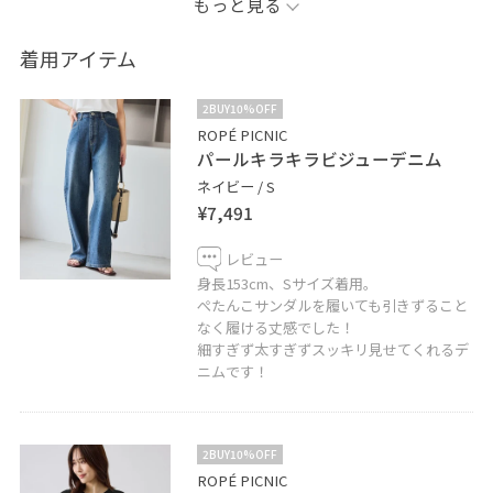
もっと見る
ノースリーブシャツとキラキラががついたデニムで
キレイめ要素もありつつリラックスした印象に。
着用アイテム
夏にぴったりなスカーフを肩に巻いてアクセントに！
2BUY10%OFF
大きめなバッグは羽織も買ったものも全部入っちゃいま
ROPÉ PICNIC
パールキラキラビジューデニム
す！
ネイビー / S
¥7,491
ぜひ店頭にてお試しくださいね！
レビュー
身長153cm、Sサイズ着用。
ぺたんこサンダルを履いても引きずること
なく履ける丈感でした！
細すぎず太すぎずスッキリ見せてくれるデ
ニムです！
2BUY10%OFF
ROPÉ PICNIC