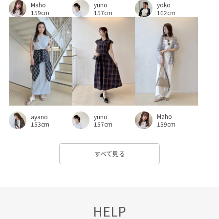
yuno
yoko
Maho
ボーダー
ポリエステル
ポリエステル100%
モダン
157cm
162cm
159cm
モード
リゾート感
リネン
リネン素材
リラックス感
ワイドシルエット
ワンピース
ヴィンテージ
ヴィンテージ感
万能アイテム
上品
丸みのあるシルエット
光沢感
夏のレジャー
大人っぽい
大人カジュアル
女性らしさ
小物
Maho
ayano
yuno
159cm
153cm
157cm
小花柄
差し色
抜け感
持ち運びに便利
柔らかな印象
機能的
清涼感
すべて見る
異素材コンビネーション
程よい厚み
立体的
紫外線カット
肌離れが良い
花柄
華やか
薄手
HELP
軽やかな素材感
軽量素材
都会的
重厚感