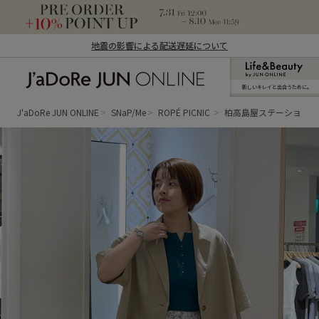
地震の影響による配送遅延について
新しいキレイと出合うために。
J'aDoRe JUN ONLINE（ジャドール ジュ
ン オンライン）
J'aDoRe JUN ONLINE
SNaP/Me
ROPÉ PICNIC
柏高島屋ステーション