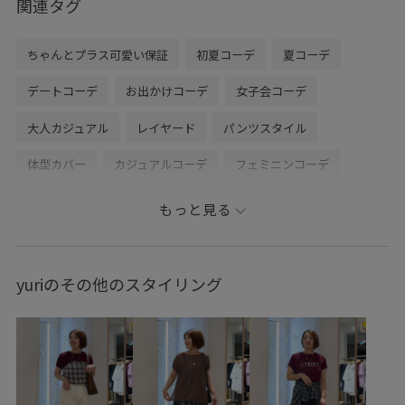
関連タグ
ちゃんとプラス可愛い保証
初夏コーデ
夏コーデ
デートコーデ
お出かけコーデ
女子会コーデ
大人カジュアル
レイヤード
パンツスタイル
体型カバー
カジュアルコーデ
フェミニンコーデ
きれいめコーデ
ROPÉ PICNIC
ナチュラル
イエベ春
もっと見る
敏感
トップス
ニット/セーター
ジャケット/アウター
テーラードジャケット
パンツ
バッグ
yuriのその他のスタイリング
ショルダーバッグ
シューズ
パンプス
GDM16550
GDS16040
GDV16240
GIA16040
GIX16200
26RPUVCARE
26SS10
26SS10r
26SS15
26SS20