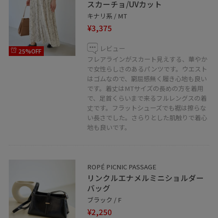
スカーチョ/UVカット
キナリ系 / MT
¥3,375
レビュー
25%OFF
フレアラインがスカート見えする、華やか
で女性らしさのあるパンツです。ウエスト
はゴムなので、窮屈感無く履き心地も良い
です。着丈はMTサイズの長めの方を着用
で、足首くらいまで来るフルレングスの着
丈です。フラットシューズでも裾は擦らな
い長さでした。さらりとした肌触りで着心
地も良いです。
ROPÉ PICNIC PASSAGE
リンクルエナメルミニショルダー
バッグ
ブラック / F
¥2,250