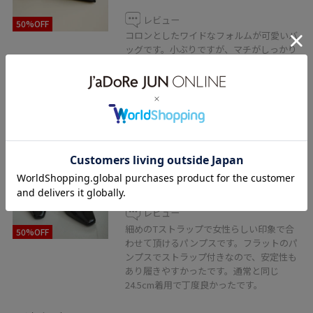
レビュー
50%OFF
コロンとしたワイドなフォルムが可愛いバ
ッグです。小ぶりですが、マチがしっかり
あるので、お出かけの必需品はしっかりと
収納できます。
ROPÉ PICNIC PASSAGE
Tストラップセパレートパンプス
ブラック / 24.5
¥2,745
レビュー
細めのTストラップで女性らしい印象で合
50%OFF
わせて頂けるパンプスです。フラットのパ
ンプスでストラップ付きなので、安定性も
あり履きやすかったです。通常と同じ
24.5cm着用で丁度良かったです。