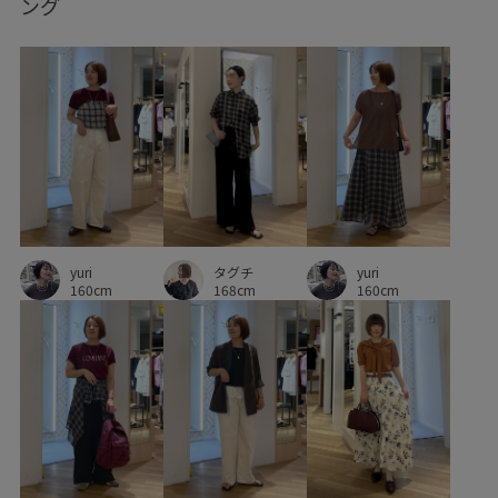
ング
ソックス
タイツ
デニムに合わせる
トレンド
トレンド感
ナイロン
ニット
ニット素材
ハリ感
フェイクレザー
フレンチスリーブ
フロントボタン
ベルト
ベーシック
ベーシックカラー
ポリエステル
ポリエステル100%
ミニマル
ロング丈
ワイドパンツ
ヴィンテージ
ヴィンテージ感
上品
伸縮性
yuri
yuri
タグチ
低身長向け
光沢感
冷んやり
差し色
快適
160cm
160cm
168cm
快適な着心地
抜け感
接触冷感
春先
楽ちん
機能素材
毛玉になりにくい
清涼感
滑らかな肌触り
滑らかな質感
着回しやすい
着脱しやすい
美シルエット
肌見せ
肌触りが良い
花柄
華やか