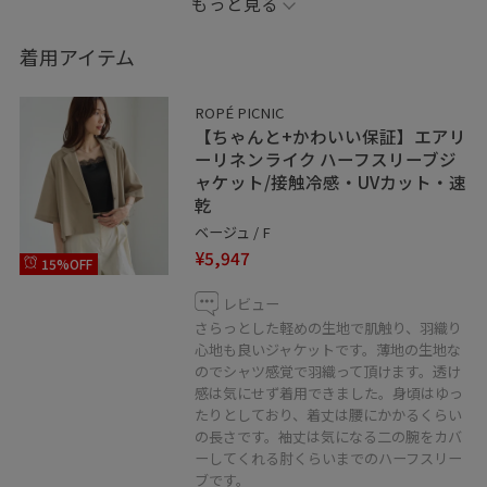
もっと見る
Instagramも配信中です！！
着用アイテム
リアルバイしたアイテムや、私が好きな大人カジュアル
ROPÉ PICNIC
コーデを日々配信しています！
【ちゃんと+かわいい保証】エアリ
ーリネンライク ハーフスリーブジ
ャケット/接触冷感・UVカット・速
是非フォローお願い致します！
乾
⇨@masu__yuri
ベージュ / F
¥5,947
15%OFF
※紐付いていないアイテムは私物となっております。
※照明の当たり具合で、実際の商品の色味と異なる場合
レビュー
がございます。
さらっとした軽めの生地で肌触り、羽織り
心地も良いジャケットです。薄地の生地な
実際の商品に近い色味は商品ページをご確認ください。
のでシャツ感覚で羽織って頂けます。透け
感は気にせず着用できました。身頃はゆっ
たりとしており、着丈は腰にかかるくらい
の長さです。袖丈は気になる二の腕をカバ
ーしてくれる肘くらいまでのハーフスリー
ブです。