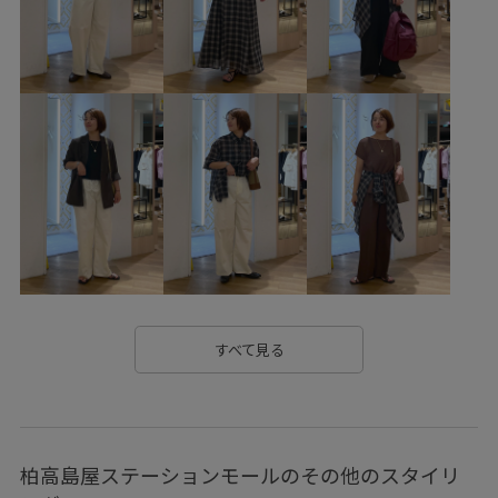
26SS20dp
26SS20gsr
26SSRPgoods
26SSRPジャケット
26SS_エアリーリネンライク
26SSエアリーリネンライク
26SS八方映えニット
outer_pickup
RP26SS
RP26SS_goods
RP26SS_サマーニット
UVカット
お手入れしやすい
きれいめ
こなれ感
ちゃんとプラスかわいい保証
オケージョン
カジュアル
カーディガン
コットン
サイズ調整
サステナブル
サンダル
シャツ
すべて見る
シャープ
シャーリング
シワになりにくい
シンプルコーデ
ジャケット
スカーチョ
スカート
柏高島屋ステーションモールのその他のスタイリ
スッキリ
ストラップ
セットアップ対象商品