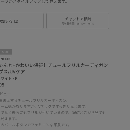
ェーブがスタイルアップして見えます。
チャットで相談
追加する
(1)
受付時間 10:00〜19:00
10%OFF
PICNIC
ゃんと+かわいい保証】チュールフリルカーディガン
プス/UVケア
ワイト / F
95
ビュー
で着映えするチュールフリルカーディガン。
ューム感がありますが、Vネックですっきり見えます。
でなく後ろにもフリルが付いているので、360°どこから見ても
に見えます。
めのパールボタンでフェミニンな印象です。