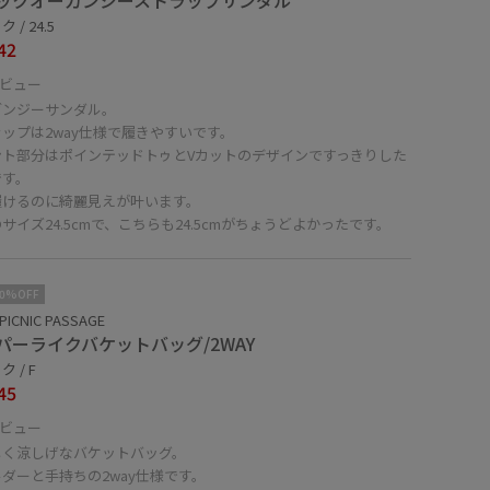
ックオーガンジーストラップサンダル
 / 24.5
42
ビュー
ガンジーサンダル。
ップは2way仕様で履きやすいです。
ント部分はポインテッドトゥとVカットのデザインですっきりした
です。
履けるのに綺麗見えが叶います。
サイズ24.5cmで、こちらも24.5cmがちょうどよかったです。
10%OFF
PICNIC PASSAGE
パーライクバケットバッグ/2WAY
 / F
45
ビュー
しく涼しげなバケットバッグ。
ダーと手持ちの2way仕様です。