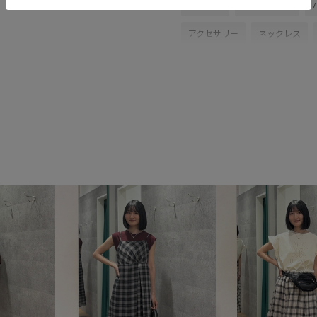
トップス
カーディガン
アクセサリー
ネックレス
GIZ16020
1枚でも着れる
26SS20
26SS20dp
26SS
RP26SS着映えトップス
Tシ
ちゃんとプラスかわいい保証
コントラスト
コーディネー
サイズ調整
シアー
シア
シンプルコーデ
スカート
ソックス
タイツ
ダウン
デイリー使い
トレンド感
パール
フリル
フレアヒ