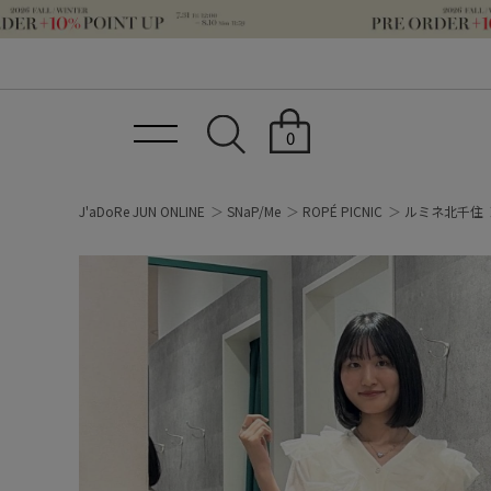
0
J'aDoRe JUN ONLINE
SNaP/Me
ROPÉ PICNIC
ルミネ北千住