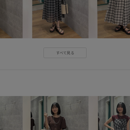
モチーフ
モノトーン
モ
ワイドパンツ
ワンピース
安定感
小物
幅広
快
機能素材
歩きやすい
涼
すべて見る
細く見える
肌馴染が良い
軽快
透け感
都会的