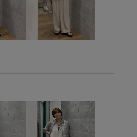
ード
リネン
リブ
リブニット
リラックス感
上品
伸縮性
光沢感
冷んやり
女性らしさ
適
快適なはき心地
抜け感
接触冷感
日傘
しげ
清涼感
異素材ドッキング
知的
立体感
脚長効果
華やか
落ち感
薄手
見た目以上の収納
高級感