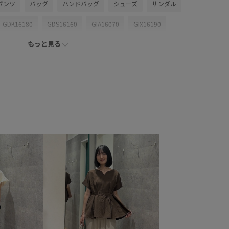
パンツ
バッグ
ハンドバッグ
シューズ
サンダル
GDK16180
GDS16160
GIA16070
GIX16190
もっと見る
26mother'sday
26SS10
26SS10r
26SS15
20gsr
2WAYで使える
RP26SS
RP26SS_goods
ャツ
UVケア
Vネック
きれいめ
しっかりホールド
アンクルストラップ
カジュアル
カットソー
コットン
トのアクセント
コーディネートの主役
ゴム仕様
ー感
シアー素材
ショート丈
シンプル
スッキリ
ストラップ
ストレッチ性
セットアップ
チェック柄
チェーン
チノパン
チュール
ナイロン
ニット
バランスが良い
バルーンスカート
ール
ベルト
ベーシック
ミュール
メリハリ