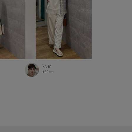
KAHO
160cm