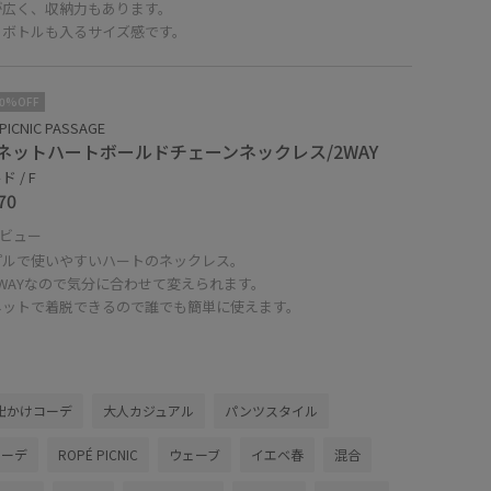
が広く、収納力もあります。
トボトルも入るサイズ感です。
10%OFF
PICNIC PASSAGE
ネットハートボールドチェーンネックレス/2WAY
 / F
70
ビュー
プルで使いやすいハートのネックレス。
WAYなので気分に合わせて変えられます。
ネットで着脱できるので誰でも簡単に使えます。
出かけコーデ
大人カジュアル
パンツスタイル
コーデ
ROPÉ PICNIC
ウェーブ
イエベ春
混合