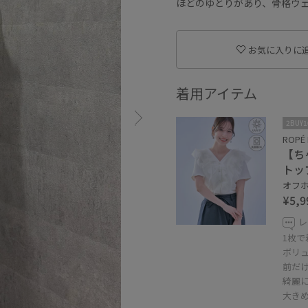
ほどのゆとりがあり、骨格ウ
お気に入りに
着用アイテム
2BUY
ROPÉ 
【ち
トッ
オフホ
¥5,9
レ
1枚
ボリ
前だけ
綺麗
大き