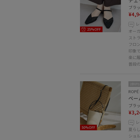
チェ
ブラック
¥4,9
レ
25%OFF
オー
ストラ
フロ
印象
楽に
普段の
2BUY
ROPÉ 
ペー
ブラック
¥3,2
レ
50%OFF
夏ら
ショル