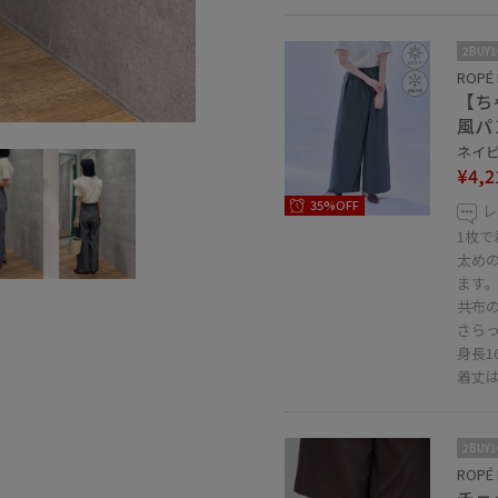
2BUY
ROPÉ 
【ち
風パ
ネイビー
¥4,2
35%OFF
レ
1枚
太め
ます
共布
さら
身長1
着丈
2BUY
ROPÉ 