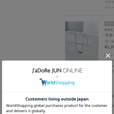
マチ
ペッ
2BUY
ROPÉ 
マグ
ゴールド
¥1,8
レ
シン
前後2
マグ
関連タグ
初夏コーデ
夏コーデ
お
カジュアルコーデ
きれいめ