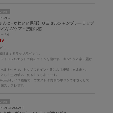
10%OFF
PICNIC
ゃんと+かわいい保証】リヨセルシャンブレーラップ
ンツ/UVケア・接触冷感
 / M
19
ビュー
で着映えするラップ風パンツ。
のワイドシルエットで脚のラインを拾わず、ゆったりと楽に履け
。
のベルト付きで、トップスをインするとより綺麗に見えます。
っとした生地感で、肌あたりもよいです。
64cm/Mサイズ着用で、ウエストは内側のボタンで小さくして、
は床スレスレです。
10%OFF
PICNIC PASSAGE