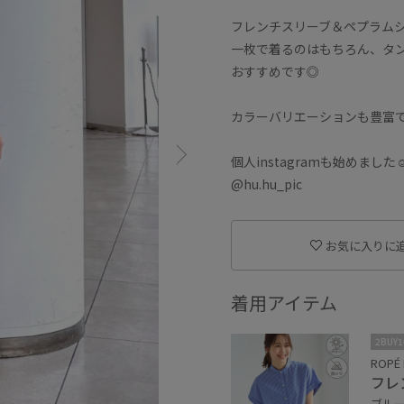
フレンチスリーブ＆ペプラムシ
一枚で着るのはもちろん、タ
おすすめです◎
カラーバリエーションも豊富
個人instagramも始めました☺
@hu.hu_pic
お気に入りに
着用アイテム
2BUY
ROPÉ 
フレ
ブルー系