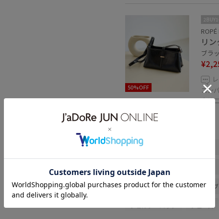
2BUY
ROPÉ 
リン
ブラック
¥2,2
レ
50%OFF
コン
中は
関連タグ
Wpickup_items
初夏コーデ
パンツスタイル
体型カバー
乾燥
トップス
シャツ/
ショルダーバッグ
シューズ