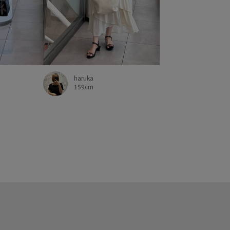
haruka
159cm