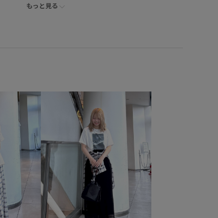
もっと見る
枚でも着れる
26RPUVCARE
26SS10
26SS10r
0dp
26SS20gsr
26SSRPお仕事ブラウス
6SSお仕事おすすめ
RP26SS
RP26SSインナー
oms_pickup
Web限定カラー
きちんと感
きれいめ
ルド
ふんわり
アクセサリー
インソール
オフィスカジュアル
カジュアル
クッション性
コットン
シャープ
シワになりにくい
シンプル
スタイリッシュ
スタイルアップ
スッキリ
スラックス
テレコ素材
テーパードパンツ
ハリ感
バンドカラー
フェイクレザー
フリーサイズ
ベルト
ベーシック
ベーシックカラー
ペプラム