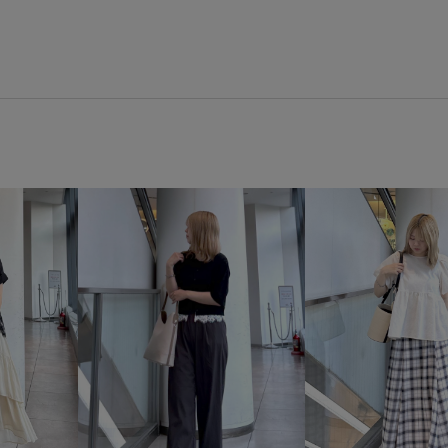
GIA16230
GIX16200
1
26SS15
26SS20
26SS2
26SS_夏のお仕事ブラウス
2
UVカット
UVケア
Wbott
さらりとした
しっかりホー
オケージョン
オフィス
シアー
シアー感
シャツ
シンプルコーデ
ジャケット
ストラップ
ストレスフリー
デニム合わせ
ネックレス
フレンチスリーブ
ブラウス