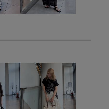
イプ
ミニマル
ラインが美しい
ラメ
ラメ糸
感
上品
伸縮性
優しくフィット
光沢感
ル
安定感
定番
定番色
差し色
幅広
抜け感
心地
機能素材
清涼感
滑らかな質感
着回しやすい
肌離れが良い
華やか
落ち着いた色
薄手
財布
布
限定カラー
高級感