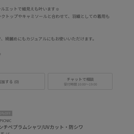
ルエットで細見えも叶います☺︎
ンクトップやキャミソールと合わせて、羽織としての着用も
で、綺麗めにもカジュアルにもお使いいただけます。
︎
チャットで相談
追加する
(0)
受付時間 10:00〜19:00
10%OFF
PICNIC
ンチペプラムシャツ/UVカット・防シワ
 / F