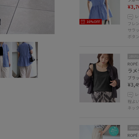
¥3,7
レ
16%OFF
フレ
サラ
ボタ
2BUY
ROPÉ 
ラメ
ブラック
¥3,4
レ
程よ
ネッ
2BUY
ROPÉ 