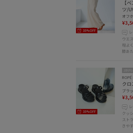
【ベ
ツ/
オフホ
¥3,5
35%OFF
レ
ウエ
程よ
膝あ
2BUY
ROPÉ 
クロ
ブラック
¥3,5
レ
35%OFF
クッ
スト
きや