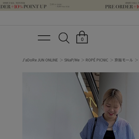
0
J'aDoRe JUN ONLINE
SNaP/Me
ROPÉ PICNIC
京阪モール