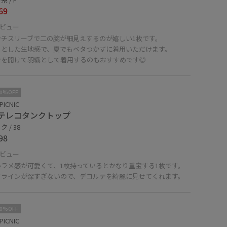
69
ビュー
ンチスリーブで二の腕が細見えするのが嬉しい1枚です。
ッとした生地感で、夏でもベタつかずに着用いただけます。
ンを開けて羽織として着用するのもおすすめです◎
10%OFF
PICNIC
テレコタンクトップ
 / 38
98
ビュー
いラメ感が可愛くて、1枚持っているとかなり重宝する1枚です。
クラインが深すぎないので、デコルテを綺麗に見せてくれます。
10%OFF
PICNIC