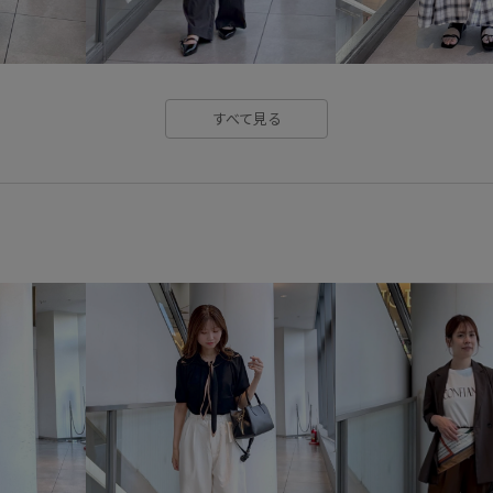
ボリューム感
マルチストラ
ヴィンテージ
ヴィンテージ
合わせやすい
大人カジュア
すべて見る
明るいカラー
柔らかいはき
知的
秋冬
美シルエット
軽い着心地
透け感
長財