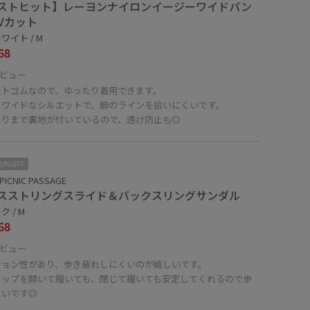
ストヒット】レーヨンナイロンイージーワイドパン
UVカット
ワイト / M
68
ビュー
ストゴムなので、ゆったり着用できます。
くワイドなシルエットで、脚のラインを拾いにくいです。
たりまで裏地が付いているので、透け防止も◎
10%OFF
PICNIC PASSAGE
スストリングスライド＆バックスリングサンダル
 / M
68
ビュー
ション性があり、歩き疲れしにくいのが嬉しいです。
ラップを開いて履いても、閉じて履いても安定してくれるので歩
すいです◎