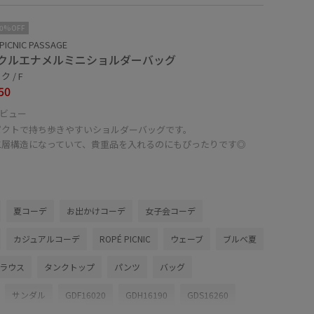
10%OFF
PICNIC PASSAGE
クルエナメルミニショルダーバッグ
 / F
50
ビュー
パクトで持ち歩きやすいショルダーバッグです。
二層構造になっていて、貴重品を入れるのにもぴったりです◎
夏コーデ
お出かけコーデ
女子会コーデ
カジュアルコーデ
ROPÉ PICNIC
ウェーブ
ブルべ夏
ブラウス
タンクトップ
パンツ
バッグ
サンダル
GDF16020
GDH16190
GDS16260