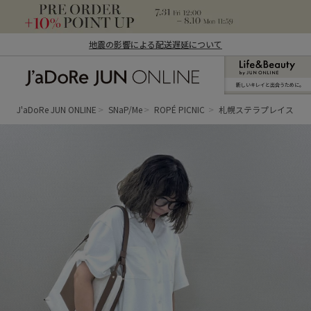
地震の影響による配送遅延について
新しいキレイと出合うために。
J'aDoRe JUN ONLINE（ジャドール ジュ
ン オンライン）
J'aDoRe JUN ONLINE
SNaP/Me
ROPÉ PICNIC
札幌ステラプレイス