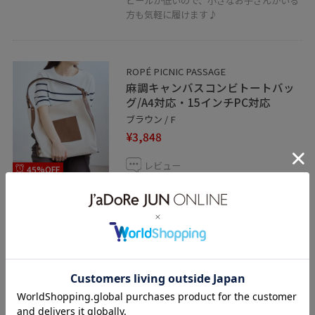
ヒールが低いので、小さなお子さんがいる
方も気軽に履けます♪
ROPÉ PICNIC PASSAGE
麻調キャンバスコンビトートバッ
グ/A4対応・15インチPC対応
ブラウン / F
¥3,848
レビュー
45%OFF
横幅とマチがあるので、荷物がしっかり入
ります☺︎
ショルダーにもなり両手が空くので、小さ
なお子さんがいる方でも気軽に持てます☺︎
関連タグ
夏コーデ
お仕事コーデ
授業参観日コーデ