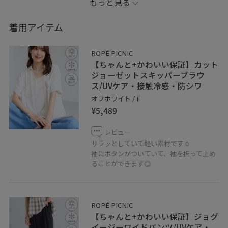
もっと見る
手な方も着れちゃいます☺︎
素材が同じだと、まとまりますよ♪
着用アイテム
ROPÉ PICNIC
【ちゃんと+かわいい保証】カット
ジョーゼットスキッパーブラウ
ス/UVケア・接触冷感・防シワ
オフホワイト / F
¥5,489
レビュー
サラッとしていて軽い素材です☺︎
袖にボタンがついていて、袖を折って止め
ることができます◎
ROPÉ PICNIC
【ちゃんと+かわいい保証】ジョグ
イージーワイドパンツ/UVケア・