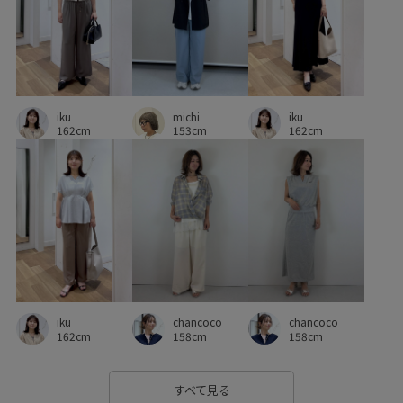
michi
iku
iku
153cm
162cm
162cm
chancoco
iku
chancoco
158cm
162cm
158cm
すべて見る