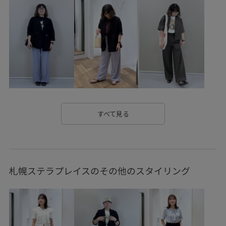
コーディネートのアクセント
サステナブル
サンダル
スッキリ
デニムスタイル
トレンド
トレンド感
メッシュ
メッシュ素材
リラックススタイル
ワイドパンツ
ワンピース
上品
便利なポケット
大容量
快適
快適なはき心地
抜け感
接触冷感
旅行
立体感
落ち着いた色
裏地付き
軽快
すべて見る
通気性
都会的
長財布
麻
札幌ステラプレイスのその他のスタイリング