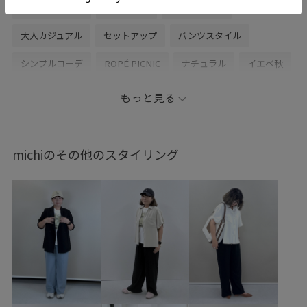
お出かけコーデ
旅行コーデ
女子会コーデ
大人カジュアル
セットアップ
パンツスタイル
シンプルコーデ
ROPÉ PICNIC
ナチュラル
イエベ秋
敏感
低身長
トップス
シャツ/ブラウス
パンツ
もっと見る
バッグ
トートバッグ
シューズ
パンプス
GDH16250
GDS16250
GIA16080
GIX16170
michiのその他のスタイリング
26RPUVCARE
26SS10
26SS10dp
26SS10gs
26SS10r
26SS15
26SS20
26SS20dp
26SS_ジョーゼット
26SS_夏のお仕事ブラウス
blouse_pickup
こなれ感
ちゃんとプラスかわいい保証
オフィス
オフィスカジュアル
カジュアル